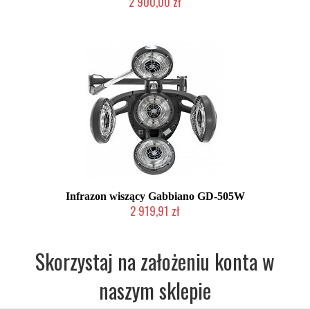
2 900,00 zł
2-5 dni roboczych
Infrazon wiszący Gabbiano GD-505W
2 919,91 zł
W magazynie producenta
Skorzystaj na założeniu konta w
naszym sklepie