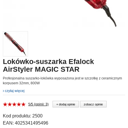
Lokówko-suszarka Efalock
AirStyler MAGIC STAR
Profesjonalna suszarko-lokówka wyposażona jest w szczotkę z ceramicznym
korpusem 32mm, 800W
czytaj więcej
5/5 (opinii: 3)
+ dodaj opinie
zobacz opinie
Kod produktu:
2500
EAN:
4025341495496