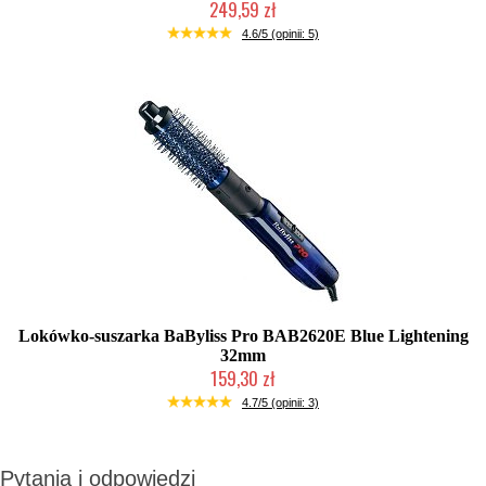
249,59 zł
Duża ilość (wysyłka w 24h)
4.6/5 (opinii: 5)
Lokówko-suszarka BaByliss Pro BAB2620E Blue Lightening
32mm
159,30 zł
Mała ilość (wysyłka w 24h)
4.7/5 (opinii: 3)
Pytania i odpowiedzi