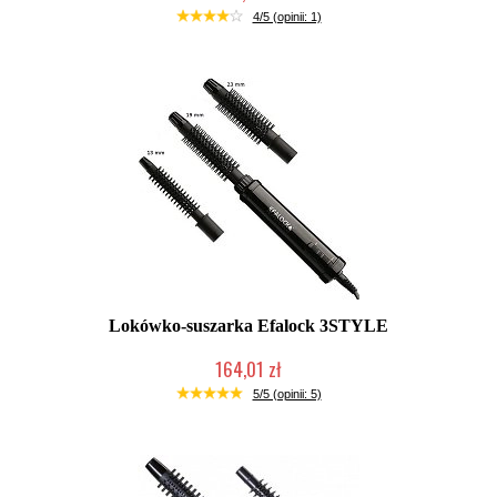
Produkt wycofany
4/5 (opinii: 1)
Lokówko-suszarka Efalock 3STYLE
164,01 zł
2-5 dni roboczych
5/5 (opinii: 5)