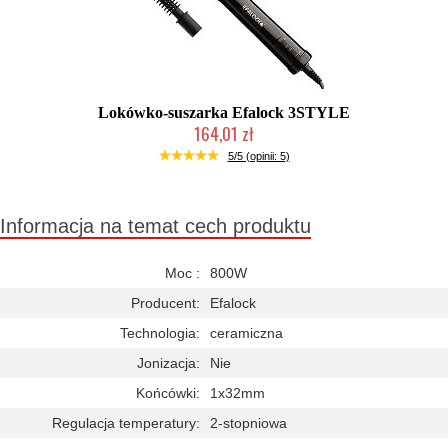
Lokówko-suszarka Efalock 3STYLE
164,01 zł
2-5 dni roboczych
5/5 (opinii: 5)
Informacja na temat cech produktu
Moc :
800W
Producent:
Efalock
Technologia:
ceramiczna
Jonizacja:
Nie
Końcówki:
1x32mm
Regulacja temperatury:
2-stopniowa