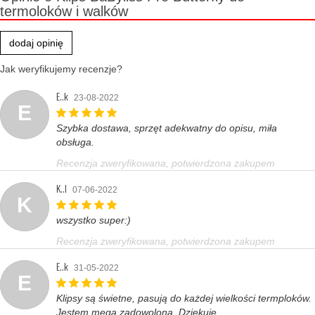
termoloków i walków
dodaj opinię
Jak weryfikujemy recenzje?
E..k
23-08-2022
E
Szybka dostawa, sprzęt adekwatny do opisu, miła
obsługa.
Recenzja zweryfikowana, potwierdzona zakupem
K..l
07-06-2022
K
wszystko super:)
Recenzja zweryfikowana, potwierdzona zakupem
E..k
31-05-2022
E
Klipsy są świetne, pasują do każdej wielkości termploków.
Jestem mega zadowolona. Dziękuję