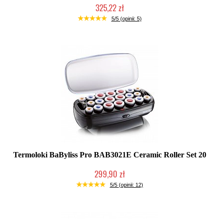
325,22 zł
Produkt wycofany
5/5 (opinii: 5)
Termoloki BaByliss Pro BAB3021E Ceramic Roller Set 20
299,90 zł
Duża ilość (wysyłka w 24h)
5/5 (opinii: 12)