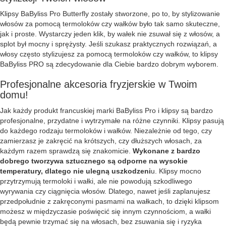
Klipsy BaByliss Pro Butterfly zostały stworzone, po to, by stylizowanie
włosów za pomocą termoloków czy wałków było tak samo skuteczne,
jak i proste. Wystarczy jeden klik, by wałek nie zsuwał się z włosów, a
splot był mocny i sprężysty. Jeśli szukasz praktycznych rozwiązań, a
włosy często stylizujesz za pomocą termoloków czy wałków, to klipsy
BaByliss PRO są zdecydowanie dla Ciebie bardzo dobrym wyborem.
Profesjonalne akcesoria fryzjerskie w Twoim
domu!
Jak każdy produkt francuskiej marki BaByliss Pro i klipsy są bardzo
profesjonalne, przydatne i wytrzymałe na różne czynniki. Klipsy pasują
do każdego rodzaju termoloków i wałków. Niezależnie od tego, czy
zamierzasz je zakręcić na krótszych, czy dłuższych włosach, za
każdym razem sprawdzą się znakomicie.
Wykonane z bardzo
dobrego tworzywa sztucznego są odporne na wysokie
temperatury, dlatego nie ulegną uszkodzeni
u. Klipsy mocno
przytrzymują termoloki i wałki, ale nie powodują szkodliwego
wyrywania czy ciągnięcia włosów. Dlatego, nawet jeśli zaplanujesz
przedpołudnie z zakręconymi pasmami na wałkach, to dzięki klipsom
możesz w międzyczasie poświęcić się innym czynnościom, a wałki
będą pewnie trzymać się na włosach, bez zsuwania się i ryzyka