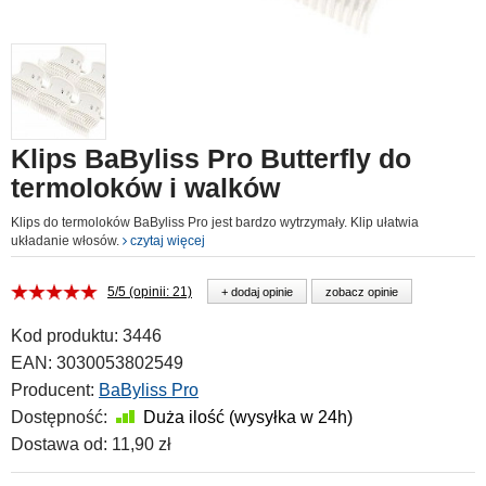
Klips BaByliss Pro Butterfly do
termoloków i walków
Klips do termoloków BaByliss Pro jest bardzo wytrzymały. Klip ułatwia
układanie włosów.
czytaj więcej
5/5 (opinii: 21)
+ dodaj opinie
zobacz opinie
Kod produktu:
3446
EAN:
3030053802549
Producent:
BaByliss Pro
Dostępność:
Duża ilość (wysyłka w 24h)
Dostawa od:
11,90 zł