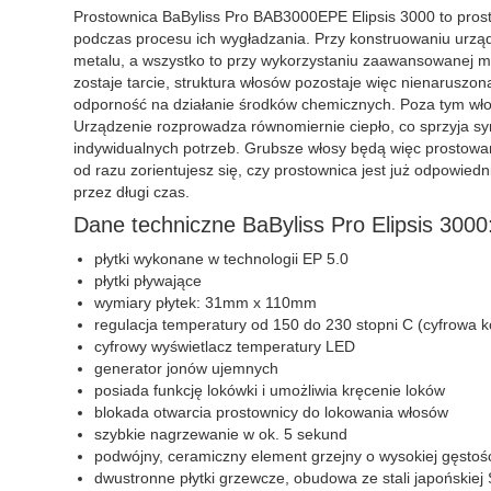
Prostownica BaByliss Pro BAB3000EPE Elipsis 3000 to prosto
podczas procesu ich wygładzania. Przy konstruowaniu urzą
metalu, a wszystko to przy wykorzystaniu zaawansowanej me
zostaje tarcie, struktura włosów pozostaje więc nienaruszona
odporność na działanie środków chemicznych. Poza tym włos
Urządzenie rozprowadza równomiernie ciepło, co sprzyja sy
indywidualnych potrzeb. Grubsze włosy będą więc prostowan
od razu zorientujesz się, czy prostownica jest już odpowie
przez długi czas.
Dane techniczne BaByliss Pro Elipsis 3000
płytki wykonane w technologii EP 5.0
płytki pływające
wymiary płytek: 31mm x 110mm
regulacja temperatury od 150 do 230 stopni C (cyfrowa k
cyfrowy wyświetlacz temperatury LED
generator jonów ujemnych
posiada funkcję lokówki i umożliwia kręcenie loków
blokada otwarcia prostownicy do lokowania włosów
szybkie nagrzewanie w ok. 5 sekund
podwójny, ceramiczny element grzejny o wysokiej gęstoś
dwustronne płytki grzewcze, obudowa ze stali japońskie