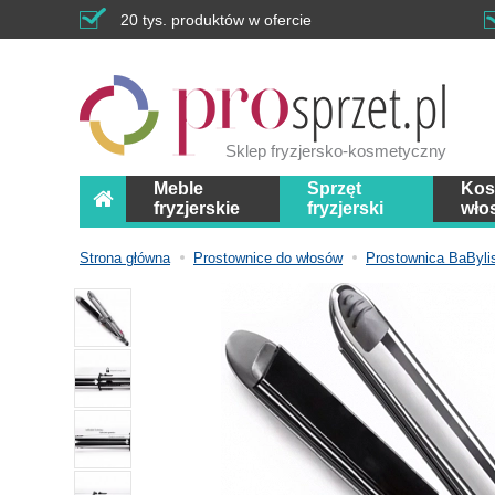
20 tys. produktów w ofercie
Sklep fryzjersko-kosmetyczny
Meble
Sprzęt
Kos
fryzjerskie
fryzjerski
wło
Strona główna
Prostownice do włosów
Prostownica BaByli