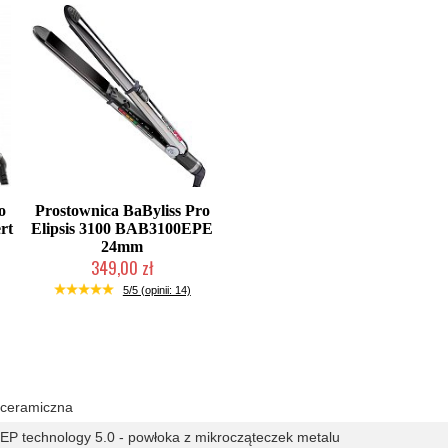
o
Prostownica BaByliss Pro
rt
Elipsis 3100 BAB3100EPE
24mm
349,00 zł
Duża ilość (wysyłka w 24h)
5/5 (opinii: 14)
ceramiczna
EP technology 5.0 - powłoka z mikrocząteczek metalu