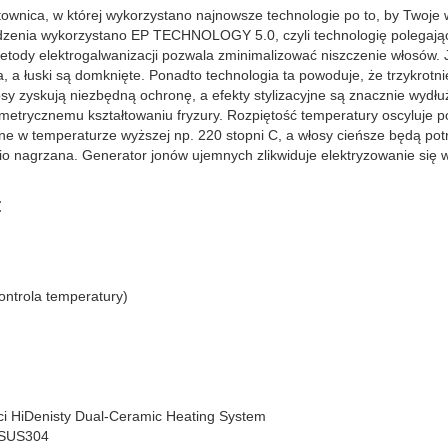
wnica, w której wykorzystano najnowsze technologie po to, by Twoje wł
dzenia wykorzystano EP TECHNOLOGY 5.0, czyli technologię polegają
tody elektrogalwanizacji pozwala zminimalizować niszczenie włosów. 
, a łuski są domknięte. Ponadto technologia ta powoduje, że trzykrotnie
y zyskują niezbędną ochronę, a efekty stylizacyjne są znacznie wydłu
metrycznemu kształtowaniu fryzury. Rozpiętość temperatury oscyluje 
e w temperaturze wyższej np. 220 stopni C, a włosy cieńsze będą pot
dnio nagrzana. Generator jonów ujemnych zlikwiduje elektryzowanie się
:
ontrola temperatury)
ci HiDenisty Dual-Ceramic Heating System
j SUS304