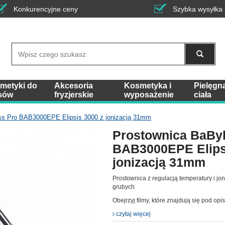
Konkurencyjne ceny
Szybka wysyłka
Wyszukaj
metyki do
Akcesoria
Kosmetyka i
Pielęgn
sów
fryzjerskie
wyposażenie
ciała
ss Pro BAB3000EPE Elipsis 3000 z jonizacją 31mm
Prostownica BaByl
BAB3000EPE Elips
jonizacją 31mm
Prostownica z regulacją temperatury i jo
grubych
Obejrzyj filmy, które znajdują się pod opi
czytaj więcej