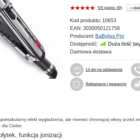
5/5 (opinii: 49)
+ doda
Kod produktu:
10653
EAN:
3030050121759
Producent:
BaByliss Pro
Dostępność:
Duża ilość (w
Darmowa dostawa
14 dni na odstąpienie
Reklamacje i gwarancje
spektakularny efekt wygładzenia, ale również chroniącej włosy przed z
 dla Ciebie.
łytek, funkcja jonizacji