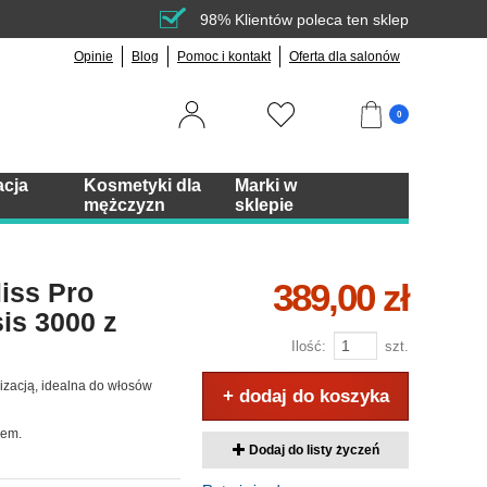
98% Klientów poleca ten sklep
Opinie
Blog
Pomoc i kontakt
Oferta dla salonów
0
acja
Kosmetyki dla
Marki w
mężczyzn
sklepie
389,00 zł
iss Pro
is 3000 z
Ilość:
szt.
nizacją, idealna do włosów
+ dodaj do koszyka
sem.
Dodaj do listy życzeń