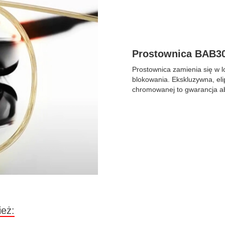
Prostownica BAB30
Prostownica zamienia się w 
blokowania. Ekskluzywna, elip
chromowanej to gwarancja ab
ież: