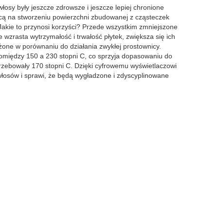
osy były jeszcze zdrowsze i jeszcze lepiej chronione
cą na stworzeniu powierzchni zbudowanej z cząsteczek
Jakie to przynosi korzyści? Przede wszystkim zmniejszone
 wzrasta wytrzymałość i trwałość płytek, zwiększa się ich
żone w porównaniu do działania zwykłej prostownicy.
pomiędzy 150 a 230 stopni C, co sprzyja dopasowaniu do
rzebowały 170 stopni C. Dzięki cyfrowemu wyświetlaczowi
 włosów i sprawi, że będą wygładzone i zdyscyplinowane