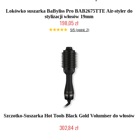
Lokówko suszarka BaByliss Pro BAB2675TTE Air-styler do
stylizacji włosów 19mm
198,05 zł
Mała ilość (wysyłka w 24h)
5/5 (opinii: 2)
Szczotko-Suszarka Hot Tools Black Gold Volumiser do włosów
302,84 zł
Duża ilość (wysyłka w 24h)