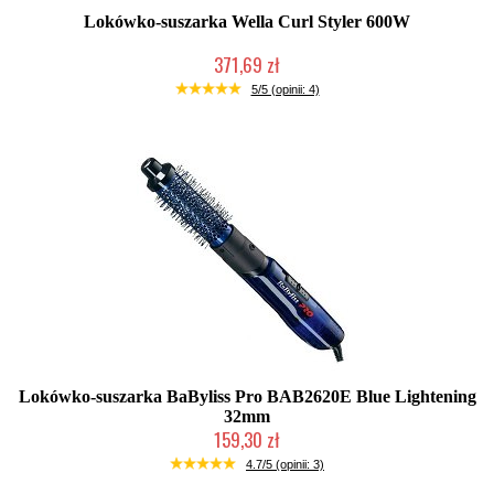
Lokówko-suszarka Wella Curl Styler 600W
371,69 zł
Duża ilość (wysyłka w 24h)
5/5 (opinii: 4)
Lokówko-suszarka BaByliss Pro BAB2620E Blue Lightening
32mm
159,30 zł
Mała ilość (wysyłka w 24h)
4.7/5 (opinii: 3)