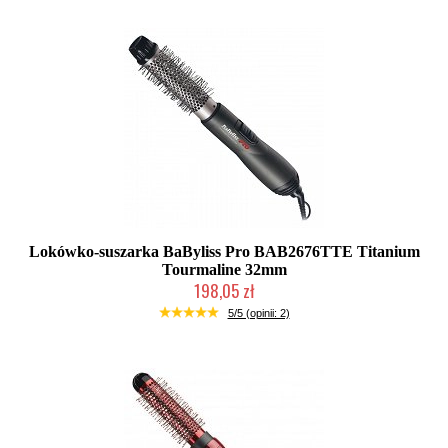
Lokówko-suszarka BaByliss Pro BAB2676TTE Titanium
Tourmaline 32mm
198,05 zł
Mała ilość (wysyłka w 24h)
5/5 (opinii: 2)