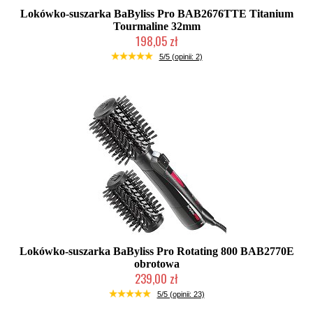
Lokówko-suszarka BaByliss Pro BAB2676TTE Titanium
Tourmaline 32mm
198,05 zł
Mała ilość (wysyłka w 24h)
5/5 (opinii: 2)
Lokówko-suszarka BaByliss Pro Rotating 800 BAB2770E
obrotowa
239,00 zł
Chwilowo niedostępny
5/5 (opinii: 23)