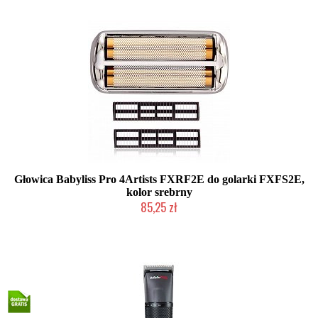
Głowica Babyliss Pro 4Artists FXRF2E do golarki FXFS2E,
kolor srebrny
85,25 zł
Duża ilość (wysyłka w 24h)