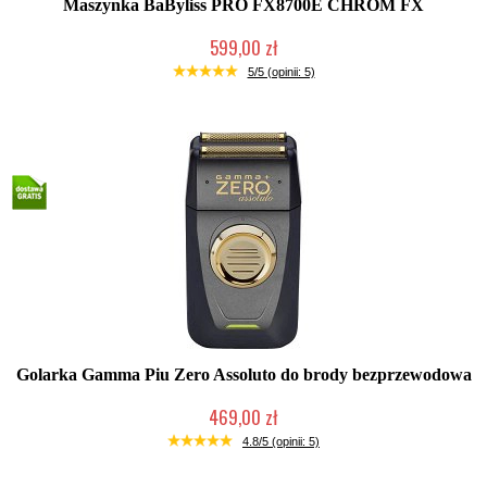
Maszynka BaByliss PRO FX8700E CHROM FX
599,00 zł
Duża ilość (wysyłka w 24h)
5/5 (opinii: 5)
Golarka Gamma Piu Zero Assoluto do brody bezprzewodowa
469,00 zł
Duża ilość (wysyłka w 24h)
4.8/5 (opinii: 5)