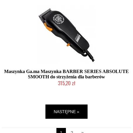
Maszynka Ga.ma Maszynka BARBER SERIES ABSOLUTE
SMOOTH do strzyżenia dla barberów
315,20 zł
Mała ilość (wysyłka w 24h)
NASTĘPNE »
1
2
»