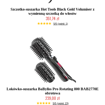
Szczotko-suszarka Hot Tools Black Gold Volumiser z
wymienną szczotką do włosów
351,74 zł
Duża ilość (wysyłka w 24h)
5/5 (opinii: 1)
Lokówko-suszarka BaByliss Pro Rotating 800 BAB2770E
obrotowa
239,00 zł
Chwilowo niedostępny
5/5 (opinii: 23)