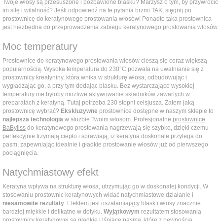
Twoje włosy są przesuszone i pozbawione blasku? Marzysz o tym, by przywrócić
im siłę i witalność? Jeśli odpowiedź na te pytania brzmi TAK, sięgnij po
prostownicę do keratynowego prostowania włosów! Ponadto taka prostownica
jest niezbędna do przeprowadzenia zabiegu keratynowego prostowania włosów.
Moc temperatury
Prostownice do keratynowego prostowania włosów cieszą się coraz większą
popularnością. Wysoka temperatura do 230°C pozwala na uwalnianie się z
prostownicy kreatyniny, która wnika w strukturę włosa, odbudowując i
wygładzając go, a przy tym dodając blasku. Bez wystarczająco wysokiej
temperatury nie byłoby możliwe aktywowanie składników zawartych w
preparatach z keratyną. Tutaj potrzeba 230 stopni celsjusza. Zatem jaką
prostownicę wybrać?
Ekskluzywne
prostownice dostępne w naszym sklepie to
najlepsza technologia
w służbie Twoim włosom. Profesjonalne
prostownice
BaByliss
do keratynowego prostowania nagrzewają się szybko, dzięki czemu
perfekcyjnie trzymają ciepło i sprawiają, iż keratyna doskonale przylega do
pasm, zapewniając idealnie i gładkie prostowanie włosów już od pierwszego
pociągnięcia.
Natychmiastowy efekt
Keratyna wpływa na strukturę włosa, utrzymując go w doskonałej kondycji. W
stosowaniu prostownic keratynowych widać natychmiastowe działanie i
niesamowite rezultaty
. Efektem jest oszałamiający blask i włosy znacznie
bardziej miękkie i delikatne w dotyku.
Wyjątkowym
rezultatem stosowania
prostownicy keratynowej są gładkie i lśniące pasma, które z pewnością