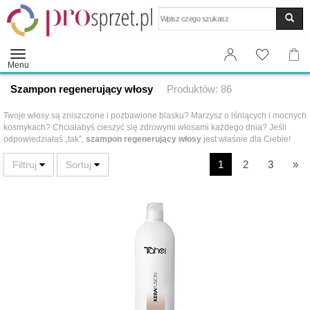
Wyszukaj
Menu
Szampon regenerujący włosy
Produktów: 86
Twoje włosy są zniszczone i pozbawione blasku? Marzysz o lśniących i mocnych
kosmykach? Chciałabyś cieszyć się zdrowymi włosami każdego dnia? Jeśli
odpowiedziałaś „tak”,
szampon regenerujący włosy
jest właśnie dla Ciebie!
1
2
3
»