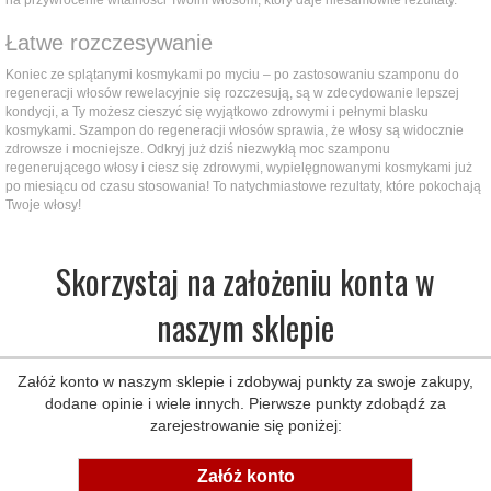
na przywrócenie witalności Twoim włosom, który daje niesamowite rezultaty.
Łatwe rozczesywanie
Koniec ze splątanymi kosmykami po myciu – po zastosowaniu szamponu do
regeneracji włosów rewelacyjnie się rozczesują, są w zdecydowanie lepszej
kondycji, a Ty możesz cieszyć się wyjątkowo zdrowymi i pełnymi blasku
kosmykami. Szampon do regeneracji włosów sprawia, że włosy są widocznie
zdrowsze i mocniejsze. Odkryj już dziś niezwykłą moc szamponu
regenerującego włosy i ciesz się zdrowymi, wypielęgnowanymi kosmykami już
po miesiącu od czasu stosowania! To natychmiastowe rezultaty, które pokochają
Twoje włosy!
Skorzystaj na założeniu konta w
naszym sklepie
Załóż konto w naszym sklepie i zdobywaj punkty za swoje zakupy,
dodane opinie i wiele innych. Pierwsze punkty zdobądź za
zarejestrowanie się poniżej:
Załóż konto