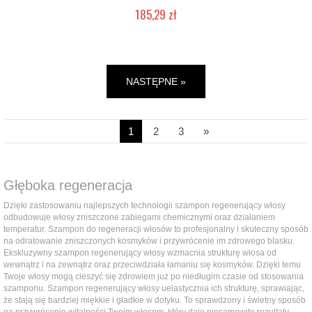
185,29 zł
Mała ilość (wysyłka w 24h)
NASTĘPNE »
1
2
3
»
Głęboka regeneracja
Dzięki zastosowaniu najlepszych technologii szampon regenerujący włosy
odbudowuje włosy zniszczone zabiegami chemicznymi oraz działaniem
temperatur. Szampon do regeneracji włosów to profesjonalny i skuteczny sposób
na odratowanie zniszczonych kosmyków i przywrócenie im zdrowego blasku.
Ekskluzywny szampon regenerujący włosy wzmacnia strukturę włosa od
wewnątrz i na zewnątrz oraz przeciwdziała łamaniu się kosmyków. Dzięki temu
Twoje włosy mogą cieszyć się zdrowiem już po niedługim czasie od stosowania
szamponu. Szampon regenerujący włosy uelastycznia ich strukturę, sprawiając,
że stają się bardziej miękkie i gładkie w dotyku. To sprawdzony i świetny sposób