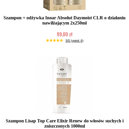
Szampon + odżywka Inoar Absolut Daymoist CLR o działaniu
nawilżającym 2x250ml
99,00 zł
Duża ilość (wysyłka w 24h)
5/5 (opinii: 6)
Szampon Lisap Top Care Elixir Renew do włosów suchych i
zniszczonych 1000ml