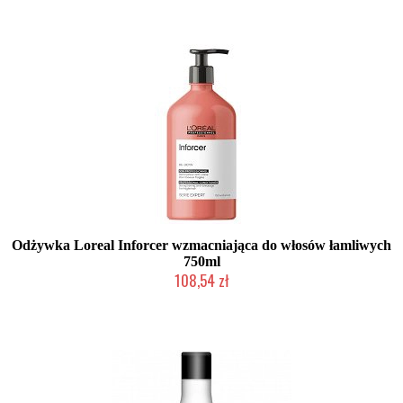
Odżywka Loreal Inforcer wzmacniająca do włosów łamliwych
750ml
108,54 zł
Produkt wycofany