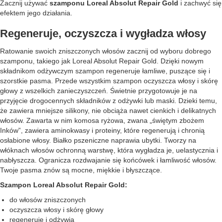
Zacznij używać
szamponu Loreal Absolut Repair Gold
i zachwyć się
efektem jego działania.
Regeneruje, oczyszcza i wygładza włosy
Ratowanie swoich zniszczonych włosów zacznij od wyboru dobrego
szamponu, takiego jak Loreal Absolut Repair Gold. Dzięki nowym
składnikom odżywczym szampon regeneruje łamliwe, puszące się i
szorstkie pasma. Przede wszystkim szampon oczyszcza włosy i skórę
głowy z wszelkich zanieczyszczeń. Świetnie przygotowuje je na
przyjęcie drogocennych składników z odżywki lub maski. Dzieki temu,
że zawiera mniejsze silikony, nie obciąża nawet cienkich i delikatnych
włosów. Zawarta w nim komosa ryżowa, zwana „świętym zbożem
Inków”, zawiera aminokwasy i proteiny, które regenerują i chronią
osłabione włosy. Białko pszeniczne naprawia ubytki. Tworzy na
włóknach włosów ochronną warstwę, która wygładza je, uelastycznia i
nabłyszcza. Ogranicza rozdwajanie się końcówek i łamliwość włosów.
Twoje pasma znów są mocne, miękkie i błyszczące.
Szampon Loreal Absolut Repair Gold:
do włosów zniszczonych
oczyszcza włosy i skórę głowy
regeneruje i odżywia