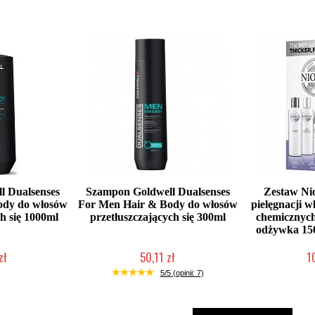
l Dualsenses
Szampon Goldwell Dualsenses
Zestaw Nio
ody do włosów
For Men Hair & Body do włosów
pielęgnacji 
h się 1000ml
przetłuszczających się 300ml
chemicznych
odżywka 150
zł
50,11 zł
1
łka w 24h)
Duża ilość (wysyłka w 24h)
Chwilow
5/5 (opinii: 7)