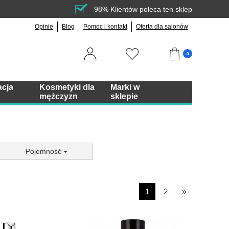
98% Klientów poleca ten sklep
Opinie
Blog
Pomoc i kontakt
Oferta dla salonów
0
acja
Kosmetyki dla
Marki w
mężczyzn
sklepie
Pojemność
1
2
»