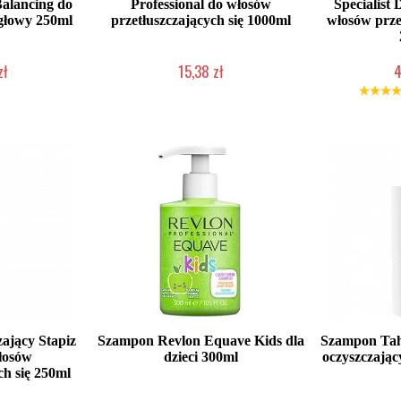
lancing do
Professional do włosów
Specialist
 głowy 250ml
przetłuszczających się 1000ml
włosów prze
zł
15,38 zł
4
łka w 24h)
Mała ilość (wysyłka w 24h)
Duża iloś
ający Stapiz
Szampon Revlon Equave Kids dla
Szampon T
łosów
dzieci 300ml
oczyszczając
ch się 250ml