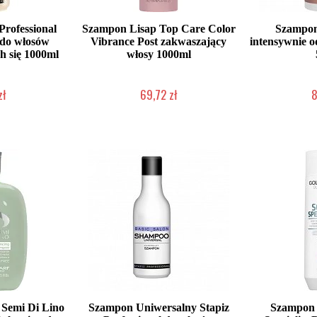
Professional
Szampon Lisap Top Care Color
Szampon
 do włosów
Vibrance Post zakwaszający
intensywnie 
h się 1000ml
włosy 1000ml
zł
69,72 zł
8
łka w 24h)
Duża ilość (wysyłka w 24h)
Mała iloś
 Semi Di Lino
Szampon Uniwersalny Stapiz
Szampon 