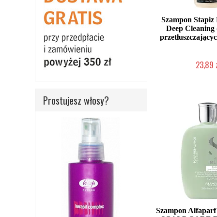
Szampon Stapiz 
Deep Cleaning
przetłuszczającyc
23,89 
Duża ilość (wysy
Prostujesz włosy?
Szampon Alfaparf