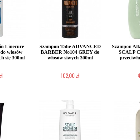
in Linecure
Szampon Tahe ADVANCED
Szampon Alfa
 do włosów
BARBER No104 GREY do
SCALP C
ch się 300ml
włosów siwych 300ml
przeciwł
zł
102,00 zł
4
łka w 24h)
Duża ilość (wysyłka w 24h)
Duża iloś