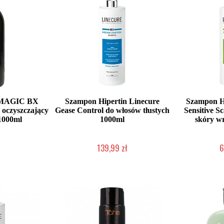
 MAGIC BX
Szampon Hipertin Linecure
Szampon Hi
czyszczający
Gease Control do włosów tłustych
Sensitive S
1000ml
1000ml
skóry wr
139,99 zł
6
łka w 24h)
Duża ilość (wysyłka w 24h)
Duża iloś