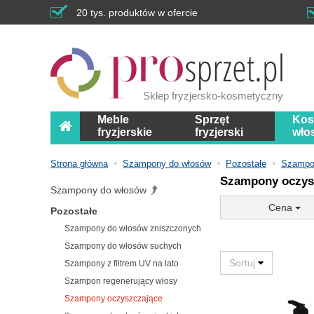
20 tys. produktów w ofercie
Sklep fryzjersko-kosmetyczny
Meble
Sprzęt
Kos
fryzjerskie
fryzjerski
wło
Strona główna
Szampony do włosów
Pozostałe
Szampo
Szampony oczys
Szampony do włosów
Cena
Pozostałe
Szampony do włosów zniszczonych
Szampony do włosów suchych
Szampony z filtrem UV na lato
Szampon regenerujący włosy
Szampony oczyszczające