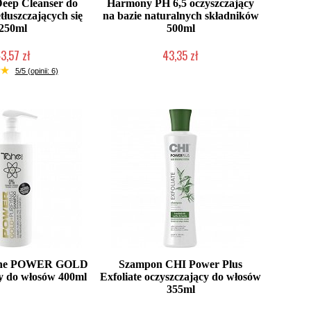
 Deep Cleanser do
Harmony PH 6,5 oczyszczający
tłuszczających się
na bazie naturalnych składników
250ml
500ml
3,57 zł
43,35 zł
ć (wysyłka w 24h)
Duża ilość (wysyłka w 24h)
5/5 (opinii: 6)
ahe POWER GOLD
Szampon CHI Power Plus
y do włosów 400ml
Exfoliate oczyszczający do włosów
355ml