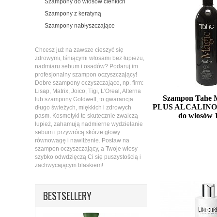
Szampony do włosów cienkich
Szampony z keratyną
Szampony nabłyszczające
Chcesz już na zawsze cieszyć się
zdrowymi, lśniącymi włosami bez łupieżu,
nadmiaru sebum i osadów? Podaruj im
profesjonalny szampon oczyszczający!
Dobre szampony oczyszczające, np. firm:
Lisap, Matrix, Joico, Tigi, L'Oreal, Alterna
Szampon Tahe
lub szampony Goldwell, to gwarancja
PLUS ALCALINO o
długo świeżych, miękkich i zdrowych
do włosów 
pasm. Kosmetyki te skutecznie zwalczą
łupież, zahamują nadmierne wydzielanie
sebum i przywrócą skórze głowy
równowagę i nawilżenie. Postaw na
szampon oczyszczający, a Twoje włosy
Mała ilość (wysy
szybko odwdzięczą Ci się puszystością i
zachwycającym blaskiem!
BESTSELLERY