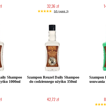
zł
32,36 zł
1
łka w 24h)
Duża ilość (wysyłka w 24h)
Mała iloś
5/5 (opinii: 3)
aily Shampoo
Szampon Reuzel Daily Shampoo
Szampon R
żytku 1000ml
do codziennego użytku 350ml
usuwania
zł
42,72 zł
8
łka w 24h)
Duża ilość (wysyłka w 24h)
Duża iloś