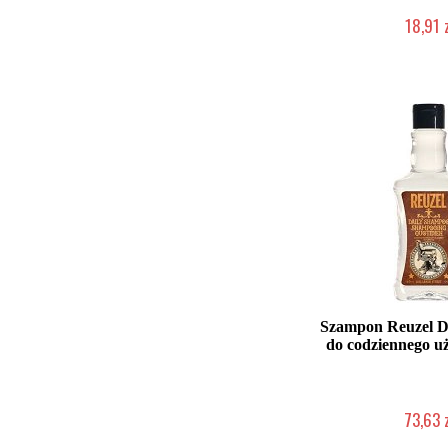
18,91 
Duża ilość (wysy
Szampon Reuzel D
do codziennego u
73,63 
Duża ilość (wysy