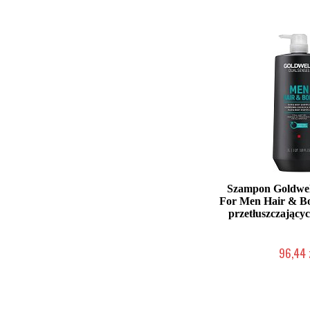
Szampon Goldwel
For Men Hair & B
przetłuszczającyc
96,44 
Duża ilość (wysy