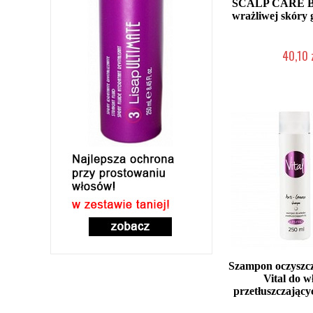
SCALP CARE Ba
wrażliwej skóry
40,10 
Duża ilość (wysy
Szampon oczyszcz
Vital do w
przetłuszczający