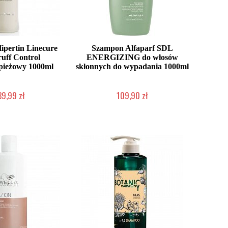
pertin Linecure
Szampon Alfaparf SDL
uff Control
ENERGIZING do włosów
pieżowy 1000ml
skłonnych do wypadania 1000ml
39,99 zł
109,90 zł
ć (wysyłka w 24h)
Duża ilość (wysyłka w 24h)