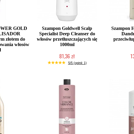
POWER GOLD
Szampon Goldwell Scalp
Szampon Hi
LISADOR
Specialist Deep Cleanser do
Dandr
ym złotem do
włosów przetłuszczających się
przeciwłu
towania włosów
1000ml
l
81,36 zł
1
łka w 24h)
Duża ilość (wysyłka w 24h)
Duża iloś
5/5 (opinii: 1)