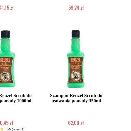
41,15 zł
59,24 zł
ć (wysyłka w 24h)
Mała ilość (wysyłka w 24h)
euzel Scrub do
Szampon Reuzel Scrub do
 pomady 1000ml
usuwania pomady 350ml
0,45 zł
62,00 zł
ć (wysyłka w 24h)
Mała ilość (wysyłka w 24h)
5/5 (opinii: 1)