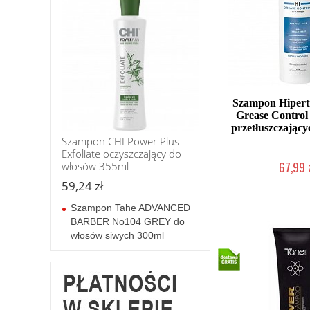
Szampon Hipert
Grease Control
przetłuszczający
Szampon CHI Power Plus
Exfoliate oczyszczający do
67,99 
włosów 355ml
Duża ilość (wysy
59,24 zł
Szampon Tahe ADVANCED
BARBER No104 GREY do
włosów siwych 300ml