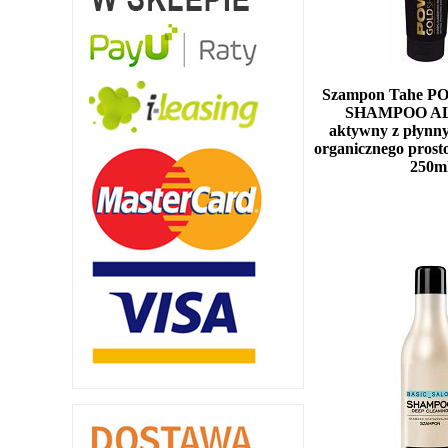
Szampon Tahe 
SHAMPOO A
aktywny z płynn
organicznego pros
250m
Mała ilość (wysy