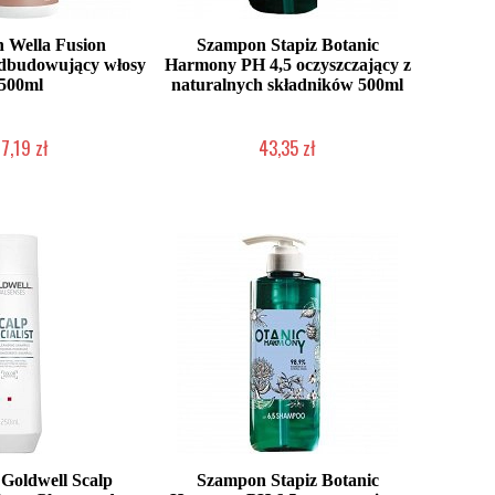
 Wella Fusion
Szampon Stapiz Botanic
odbudowujący włosy
Harmony PH 4,5 oczyszczający z
500ml
naturalnych składników 500ml
7,19 zł
43,35 zł
ć (wysyłka w 24h)
Duża ilość (wysyłka w 24h)
Goldwell Scalp
Szampon Stapiz Botanic