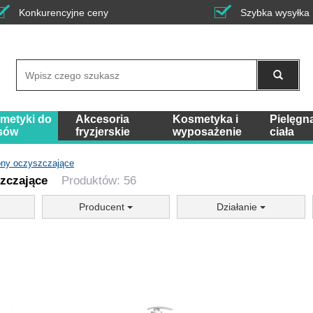
Konkurencyjne ceny
Szybka wysyłka
Wyszukaj
metyki do
Akcesoria
Kosmetyka i
Pielęgn
sów
fryzjerskie
wyposażenie
ciała
ny oczyszczające
zczające
Produktów: 56
Producent
Działanie