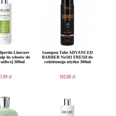
pertin Linecure
Szampon Tahe ADVANCED
calp do włosów do
BARBER No101 FRESH do
ażliwej 300ml
codziennego użytku 300ml
7,99 zł
102,00 zł
ć (wysyłka w 24h)
Duża ilość (wysyłka w 24h)