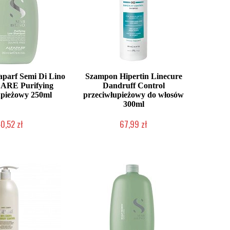
parf Semi Di Lino
Szampon Hipertin Linecure
ARE Purifying
Dandruff Control
upieżowy 250ml
przeciwłupieżowy do włosów
300ml
0,52 zł
67,99 zł
ć (wysyłka w 24h)
Duża ilość (wysyłka w 24h)