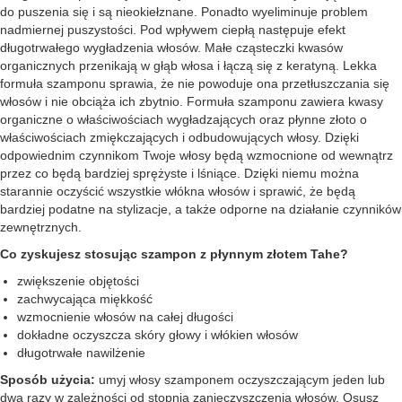
do puszenia się i są nieokiełznane. Ponadto wyeliminuje problem
nadmiernej puszystości. Pod wpływem ciepłą następuje efekt
długotrwałego wygładzenia włosów. Małe cząsteczki kwasów
organicznych przenikają w głąb włosa i łączą się z keratyną. Lekka
formuła szamponu sprawia, że nie powoduje ona przetłuszczania się
włosów i nie obciąża ich zbytnio. Formuła szamponu zawiera kwasy
organiczne o właściwościach wygładzających oraz płynne złoto o
właściwościach zmiękczających i odbudowujących włosy. Dzięki
odpowiednim czynnikom Twoje włosy będą wzmocnione od wewnątrz
przez co będą bardziej sprężyste i lśniące. Dzięki niemu można
starannie oczyścić wszystkie włókna włosów i sprawić, że będą
bardziej podatne na stylizacje, a także odporne na działanie czynników
zewnętrznych.
Co zyskujesz stosując szampon z płynnym złotem Tahe?
zwiększenie objętości
zachwycająca miękkość
wzmocnienie włosów na całej długości
dokładne oczyszcza skóry głowy i włókien włosów
długotrwałe nawilżenie
Sposób użycia:
umyj włosy szamponem oczyszczającym jeden lub
dwa razy w zależności od stopnia zanieczyszczenia włosów. Osusz