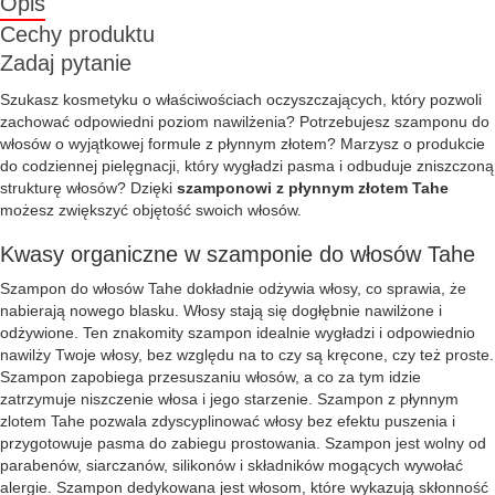
Opis
Cechy produktu
Zadaj pytanie
Szukasz kosmetyku o właściwościach oczyszczających, który pozwoli
zachować odpowiedni poziom nawilżenia? Potrzebujesz szamponu do
włosów o wyjątkowej formule z płynnym złotem? Marzysz o produkcie
do codziennej pielęgnacji, który wygładzi pasma i odbuduje zniszczoną
strukturę włosów? Dzięki
szamponowi z płynnym złotem Tahe
możesz zwiększyć objętość swoich włosów.
Kwasy organiczne w szamponie do włosów Tahe
Szampon do włosów Tahe dokładnie odżywia włosy, co sprawia, że
nabierają nowego blasku. Włosy stają się dogłębnie nawilżone i
odżywione. Ten znakomity szampon idealnie wygładzi i odpowiednio
nawilży Twoje włosy, bez względu na to czy są kręcone, czy też proste.
Szampon zapobiega przesuszaniu włosów, a co za tym idzie
zatrzymuje niszczenie włosa i jego starzenie. Szampon z płynnym
zlotem Tahe pozwala zdyscyplinować włosy bez efektu puszenia i
przygotowuje pasma do zabiegu prostowania. Szampon jest wolny od
parabenów, siarczanów, silikonów i składników mogących wywołać
alergie. Szampon dedykowana jest włosom, które wykazują skłonność