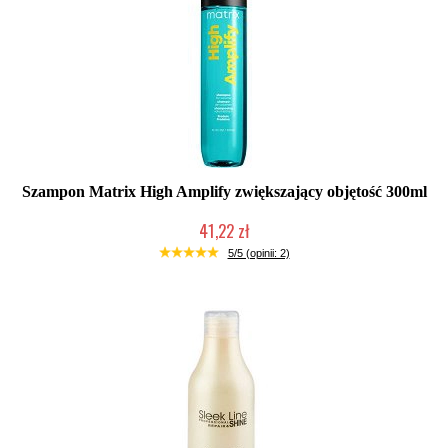
Szampon Matrix High Amplify zwiększający objętość 300ml
41,22 zł
Duża ilość (wysyłka w 24h)
5/5 (opinii: 2)