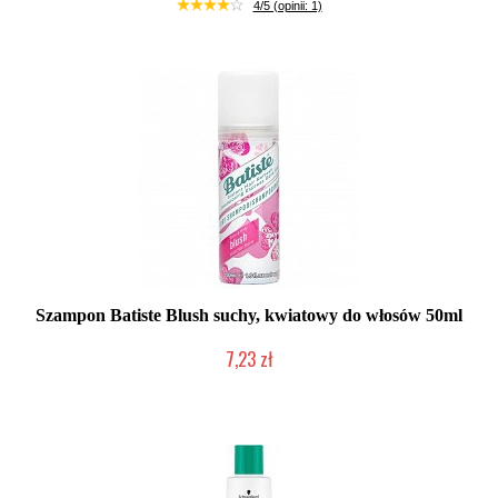
Duża ilość (wysyłka w 24h)
4/5 (opinii: 1)
Szampon Batiste Blush suchy, kwiatowy do włosów 50ml
7,23 zł
Duża ilość (wysyłka w 24h)