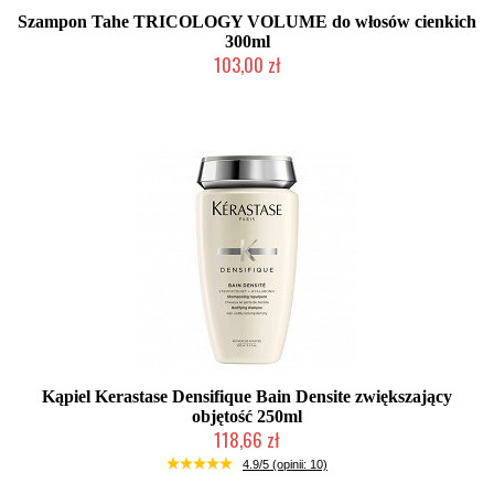
Szampon Tahe TRICOLOGY VOLUME do włosów cienkich
300ml
103,00 zł
Duża ilość (wysyłka w 24h)
Kąpiel Kerastase Densifique Bain Densite zwiększający
objętość 250ml
118,66 zł
Mała ilość (wysyłka w 24h)
4.9/5 (opinii: 10)