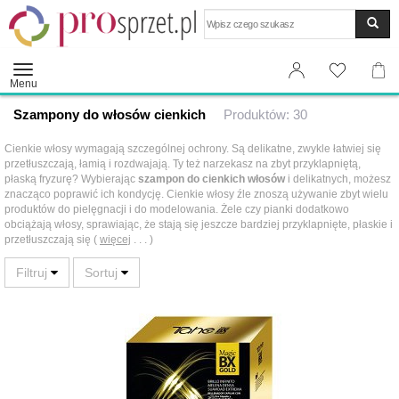
Wyszukaj
Menu
Szampony do włosów cienkich
Produktów: 30
Cienkie włosy wymagają szczególnej ochrony. Są delikatne, zwykle łatwiej się
przetłuszczają, łamią i rozdwajają. Ty też narzekasz na zbyt przyklapniętą,
płaską fryzurę? Wybierając
szampon do cienkich włosów
i delikatnych, możesz
znacząco poprawić ich kondycję. Cienkie włosy źle znoszą używanie zbyt wielu
produktów do pielęgnacji i do modelowania. Żele czy pianki dodatkowo
obciążają włosy, sprawiając, że stają się jeszcze bardziej przyklapnięte, płaskie i
przetłuszczają się (
więcej
. . . )