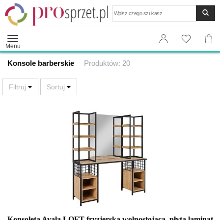
Wyszukaj
Menu
Konsole barberskie
Produktów: 20
Konsoleta Ayala LOFT fryzjerska wolnostojąca, płyta laminat