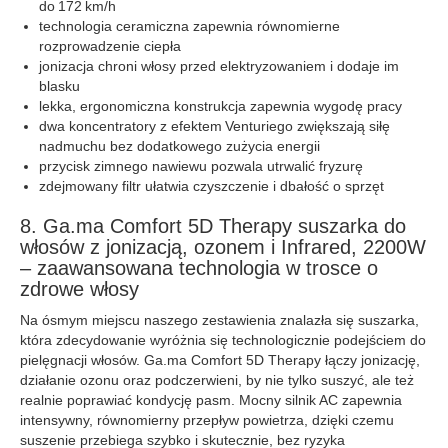
do 172 km/h
technologia ceramiczna zapewnia równomierne
rozprowadzenie ciepła
jonizacja chroni włosy przed elektryzowaniem i dodaje im
blasku
lekka, ergonomiczna konstrukcja zapewnia wygodę pracy
dwa koncentratory z efektem Venturiego zwiększają siłę
nadmuchu bez dodatkowego zużycia energii
przycisk zimnego nawiewu pozwala utrwalić fryzurę
zdejmowany filtr ułatwia czyszczenie i dbałość o sprzęt
8. Ga.ma Comfort 5D Therapy suszarka do
włosów z jonizacją, ozonem i Infrared, 2200W
– zaawansowana technologia w trosce o
zdrowe włosy
Na ósmym miejscu naszego zestawienia znalazła się suszarka,
która zdecydowanie wyróżnia się technologicznie podejściem do
pielęgnacji włosów. Ga.ma Comfort 5D Therapy łączy jonizację,
działanie ozonu oraz podczerwieni, by nie tylko suszyć, ale też
realnie poprawiać kondycję pasm. Mocny silnik AC zapewnia
intensywny, równomierny przepływ powietrza, dzięki czemu
suszenie przebiega szybko i skutecznie, bez ryzyka