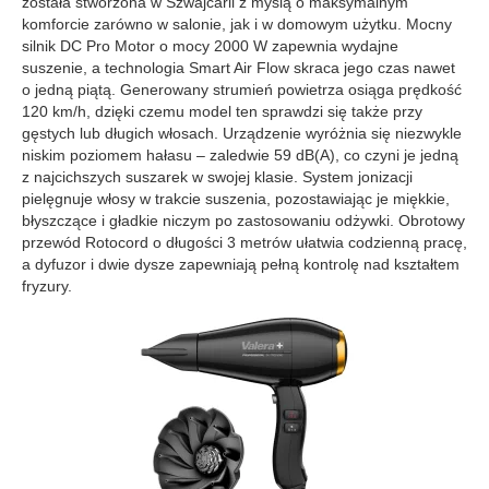
została stworzona w Szwajcarii z myślą o maksymalnym
komforcie zarówno w salonie, jak i w domowym użytku. Mocny
silnik DC Pro Motor o mocy 2000 W zapewnia wydajne
suszenie, a technologia Smart Air Flow skraca jego czas nawet
o jedną piątą. Generowany strumień powietrza osiąga prędkość
120 km/h, dzięki czemu model ten sprawdzi się także przy
gęstych lub długich włosach. Urządzenie wyróżnia się niezwykle
niskim poziomem hałasu – zaledwie 59 dB(A), co czyni je jedną
z najcichszych suszarek w swojej klasie. System jonizacji
pielęgnuje włosy w trakcie suszenia, pozostawiając je miękkie,
błyszczące i gładkie niczym po zastosowaniu odżywki. Obrotowy
przewód Rotocord o długości 3 metrów ułatwia codzienną pracę,
a dyfuzor i dwie dysze zapewniają pełną kontrolę nad kształtem
fryzury.