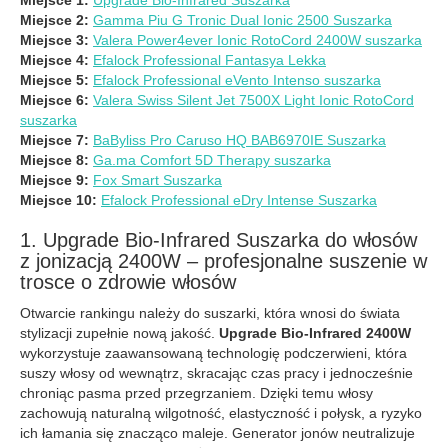
Miejsce 2:
Gamma Piu G Tronic Dual Ionic 2500 Suszarka
Miejsce 3:
Valera Power4ever Ionic RotoCord 2400W suszarka
Miejsce 4:
Efalock Professional Fantasya Lekka
Miejsce 5:
Efalock Professional eVento Intenso suszarka
Miejsce 6:
Valera Swiss Silent Jet 7500X Light Ionic RotoCord
suszarka
Miejsce 7:
BaByliss Pro Caruso HQ BAB6970IE Suszarka
Miejsce 8:
Ga.ma Comfort 5D Therapy suszarka
Miejsce 9:
Fox Smart Suszarka
Miejsce 10:
Efalock Professional eDry Intense Suszarka
1. Upgrade Bio-Infrared Suszarka do włosów
z jonizacją 2400W – profesjonalne suszenie w
trosce o zdrowie włosów
Otwarcie rankingu należy do suszarki, która wnosi do świata
stylizacji zupełnie nową jakość.
Upgrade Bio-Infrared 2400W
wykorzystuje zaawansowaną technologię podczerwieni, która
suszy włosy od wewnątrz, skracając czas pracy i jednocześnie
chroniąc pasma przed przegrzaniem. Dzięki temu włosy
zachowują naturalną wilgotność, elastyczność i połysk, a ryzyko
ich łamania się znacząco maleje. Generator jonów neutralizuje