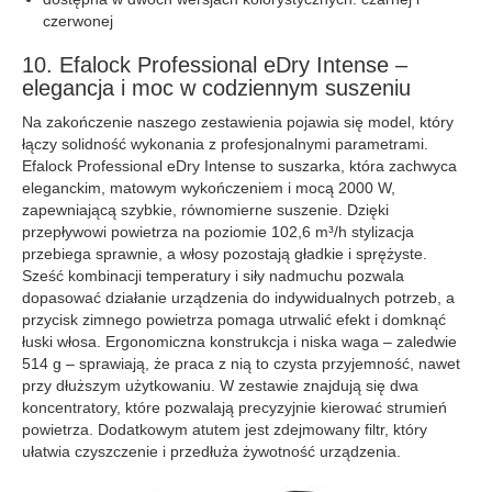
czerwonej
10. Efalock Professional eDry Intense –
elegancja i moc w codziennym suszeniu
Na zakończenie naszego zestawienia pojawia się model, który
łączy solidność wykonania z profesjonalnymi parametrami.
Efalock Professional eDry Intense to suszarka, która zachwyca
eleganckim, matowym wykończeniem i mocą 2000 W,
zapewniającą szybkie, równomierne suszenie. Dzięki
przepływowi powietrza na poziomie 102,6 m³/h stylizacja
przebiega sprawnie, a włosy pozostają gładkie i sprężyste.
Sześć kombinacji temperatury i siły nadmuchu pozwala
dopasować działanie urządzenia do indywidualnych potrzeb, a
przycisk zimnego powietrza pomaga utrwalić efekt i domknąć
łuski włosa. Ergonomiczna konstrukcja i niska waga – zaledwie
514 g – sprawiają, że praca z nią to czysta przyjemność, nawet
przy dłuższym użytkowaniu. W zestawie znajdują się dwa
koncentratory, które pozwalają precyzyjnie kierować strumień
powietrza. Dodatkowym atutem jest zdejmowany filtr, który
ułatwia czyszczenie i przedłuża żywotność urządzenia.