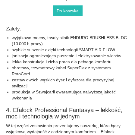
Do koszyka
Zalety:
wyjątkowo mocny, trwały silnik ENDURO BRUSHLESS BLDC
(10 000 h pracy)
szybkie suszenie dzięki technologii SMART AIR FLOW
jonizacja ograniczająca puszenie i elektryzowanie włosów
lekka konstrukcja i cicha praca dla pełnego komfortu
obrotowy, trzymetrowy kabel SuperFlex z systemem
RotoCord
zestaw dwóch wąskich dysz i dyfuzora dla precyzyjnej
stylizacji
produkcja w Szwajcarii gwarantująca najwyższą jakość
wykonania
4. Efalock Professional Fantasya – lekkość,
moc i technologia w jednym
W tej części zestawienia prezentujemy suszarkę, która łączy
wyjątkową wydajność z codziennym komfortem – Efalock