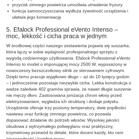
przycisk zimnego powietrza umożliwia utrwalenie fryzury
funkcja samooczyszczania wydłuża żywotność urządzenia i
ułatwia jego konserwację
5. Efalock Professional eVento Intenso –
moc, lekkość i cicha praca w jednym
W środkowej części naszego zestawienia pojawia się suszarka,
która łączy w sobie wydajność profesjonalnego sprzętu z
wygodą codziennego użytkowania. Efalock Professional eVento
Intenso to model o imponującej mocy 2500 W, wyposażony w
nowoczesny bezszczotkowy silnik ze sterowaniem cyfrowym.
Dzięki temu pracuje wyjątkowo długo – aż do 10 tysięcy godzin
– i jednocześnie pozostaje niezwykle cicha. Lekka konstrukcja o
wadze zaledwie 402 gramów sprawia, że nawet długie suszenie
nie męczy dłoni. Zastosowana jonizacja chroni włosy przed
elektryzowaniem, wygładza ich strukturę i dodaje połysku.
Urządzenie oferuje trzy poziomy temperatury, dwie prędkości
nawiewu oraz funkcję zimnego powietrza, co pozwala
dopasować działanie do potrzeb włosów. Wysokiej jakości
obudowa z wytrzymałego poliwęglanu oraz praktyczny,
trzymetrowy przewód to detale, które doceni każdy, kto ceni
niezawodność i komfort pracy.