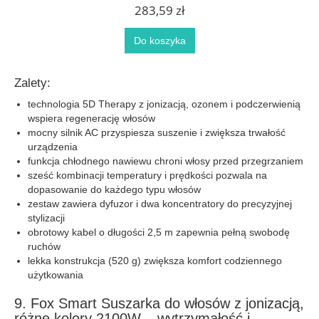
283,59 zł
Do koszyka
Zalety:
technologia 5D Therapy z jonizacją, ozonem i podczerwienią
wspiera regenerację włosów
mocny silnik AC przyspiesza suszenie i zwiększa trwałość
urządzenia
funkcja chłodnego nawiewu chroni włosy przed przegrzaniem
sześć kombinacji temperatury i prędkości pozwala na
dopasowanie do każdego typu włosów
zestaw zawiera dyfuzor i dwa koncentratory do precyzyjnej
stylizacji
obrotowy kabel o długości 2,5 m zapewnia pełną swobodę
ruchów
lekka konstrukcja (520 g) zwiększa komfort codziennego
użytkowania
9. Fox Smart Suszarka do włosów z jonizacją,
różne kolory 2100W – wytrzymałość i