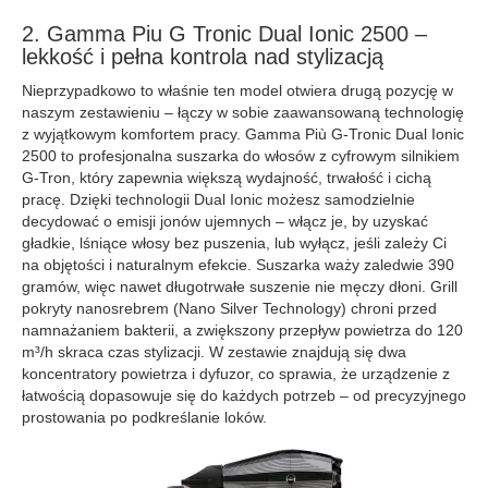
2. Gamma Piu G Tronic Dual Ionic 2500 –
lekkość i pełna kontrola nad stylizacją
Nieprzypadkowo to właśnie ten model otwiera drugą pozycję w
naszym zestawieniu – łączy w sobie zaawansowaną technologię
z wyjątkowym komfortem pracy. Gamma Più G-Tronic Dual Ionic
2500 to profesjonalna suszarka do włosów z cyfrowym silnikiem
G-Tron, który zapewnia większą wydajność, trwałość i cichą
pracę. Dzięki technologii Dual Ionic możesz samodzielnie
decydować o emisji jonów ujemnych – włącz je, by uzyskać
gładkie, lśniące włosy bez puszenia, lub wyłącz, jeśli zależy Ci
na objętości i naturalnym efekcie. Suszarka waży zaledwie 390
gramów, więc nawet długotrwałe suszenie nie męczy dłoni. Grill
pokryty nanosrebrem (Nano Silver Technology) chroni przed
namnażaniem bakterii, a zwiększony przepływ powietrza do 120
m³/h skraca czas stylizacji. W zestawie znajdują się dwa
koncentratory powietrza i dyfuzor, co sprawia, że urządzenie z
łatwością dopasowuje się do każdych potrzeb – od precyzyjnego
prostowania po podkreślanie loków.