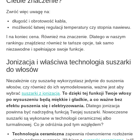
Ciebie znaczenie?
Zwróć więc uwagę na:
długość i obrotowość kabla,
możliwość łatwej regulacji temperatury czy stopnia nawiewu.
I na koniec cena. Również ma znaczenie. Dlatego w naszym
rankingu znajdziesz również te tańsze opcje, tak samo
niezawodne i spełniające swoje funkcje.
Jonizacja i właściwa technologia suszarki
do włosów
Niezależnie czy suszarkę wykorzystasz jedynie do suszenia
włosów, czy również do ich wymodelowania, ważne jest aby
wybrać
suszarki z jonizacją
.
To dzięki tej funkcji Twoje włosy
po wysuszeniu będą miękkie i gładkie, a co ważne bez
efektu puszenia się i elektryzowania.
Dlatego jonizacja
powinna być nadrzędną funkcją Twojej suszarki. Nowoczesne
suszarki są wykonane w technologii ceramicznej albo
turmalinowej. Co je odróżnia pod tym względem?
Technologia ceramiczna
zapewnia równomierne rozłożenie
ciepła podczas suszenia. Wybierz z
suszarki ceramiczne
, jeśli