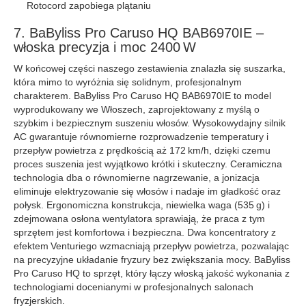
Rotocord zapobiega plątaniu
7. BaByliss Pro Caruso HQ BAB6970IE –
włoska precyzja i moc 2400 W
W końcowej części naszego zestawienia znalazła się suszarka,
która mimo to wyróżnia się solidnym, profesjonalnym
charakterem. BaByliss Pro Caruso HQ BAB6970IE to model
wyprodukowany we Włoszech, zaprojektowany z myślą o
szybkim i bezpiecznym suszeniu włosów. Wysokowydajny silnik
AC gwarantuje równomierne rozprowadzenie temperatury i
przepływ powietrza z prędkością aż 172 km/h, dzięki czemu
proces suszenia jest wyjątkowo krótki i skuteczny. Ceramiczna
technologia dba o równomierne nagrzewanie, a jonizacja
eliminuje elektryzowanie się włosów i nadaje im gładkość oraz
połysk. Ergonomiczna konstrukcja, niewielka waga (535 g) i
zdejmowana osłona wentylatora sprawiają, że praca z tym
sprzętem jest komfortowa i bezpieczna. Dwa koncentratory z
efektem Venturiego wzmacniają przepływ powietrza, pozwalając
na precyzyjne układanie fryzury bez zwiększania mocy. BaByliss
Pro Caruso HQ to sprzęt, który łączy włoską jakość wykonania z
technologiami docenianymi w profesjonalnych salonach
fryzjerskich.