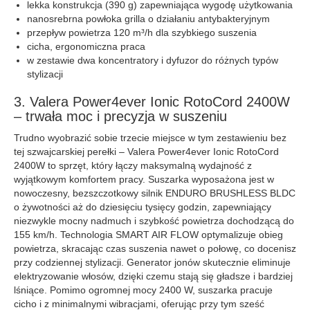
lekka konstrukcja (390 g) zapewniająca wygodę użytkowania
nanosrebrna powłoka grilla o działaniu antybakteryjnym
przepływ powietrza 120 m³/h dla szybkiego suszenia
cicha, ergonomiczna praca
w zestawie dwa koncentratory i dyfuzor do różnych typów
stylizacji
3. Valera Power4ever Ionic RotoCord 2400W
– trwała moc i precyzja w suszeniu
Trudno wyobrazić sobie trzecie miejsce w tym zestawieniu bez
tej szwajcarskiej perełki – Valera Power4ever Ionic RotoCord
2400W to sprzęt, który łączy maksymalną wydajność z
wyjątkowym komfortem pracy. Suszarka wyposażona jest w
nowoczesny, bezszczotkowy silnik ENDURO BRUSHLESS BLDC
o żywotności aż do dziesięciu tysięcy godzin, zapewniający
niezwykle mocny nadmuch i szybkość powietrza dochodzącą do
155 km/h. Technologia SMART AIR FLOW optymalizuje obieg
powietrza, skracając czas suszenia nawet o połowę, co docenisz
przy codziennej stylizacji. Generator jonów skutecznie eliminuje
elektryzowanie włosów, dzięki czemu stają się gładsze i bardziej
lśniące. Pomimo ogromnej mocy 2400 W, suszarka pracuje
cicho i z minimalnymi wibracjami, oferując przy tym sześć