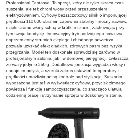
Professional Fantasya. To sprzęt, który nie tylko skraca czas
suszenia, ale też chroni włosy przed przesuszeniem i
elektryzowaniem. Cyfrowy bezszczotkowy silnik o imponującej
prędkości 110 000 obr./min zapewnia stabilny i mocny nawiew,
dzięki czemu włosy schną w krótkim czasie, zachowując przy
tym swoją kondycję. Innowacyjny tryb podwójnego nawiewu –
naprzemienny strumień ciepłego i chłodnego powietrza –
pozwala uzyskać efekt gładkich, zdrowych pasm bez ryzyka
przegrzania. Model ten doskonale sprawdzi się zarówno w
profesjonalnym salonie, jak i w domowej pielęgnacji, zwłaszcza
że waży jedynie 350 g. Dodatkowo jonizacja wygładza włosy i
nadaje im połysk, a szeroki zakres ustawień temperatury i
prędkości umożliwia pełną kontrolę nad stylizacją. Suszarka
wyposażona jest też w wyświetlacz cyfrowy, przycisk zimnego
powietrza i funkcję samooczyszczania, co znacząco ułatwia
codzienną pracę i utrzymanie sprzętu w doskonałym stanie.