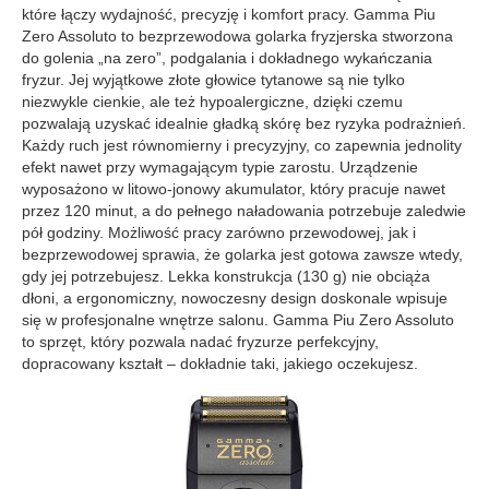
które łączy wydajność, precyzję i komfort pracy. Gamma Piu
Zero Assoluto to bezprzewodowa golarka fryzjerska stworzona
do golenia „na zero”, podgalania i dokładnego wykańczania
fryzur. Jej wyjątkowe złote głowice tytanowe są nie tylko
niezwykle cienkie, ale też hypoalergiczne, dzięki czemu
pozwalają uzyskać idealnie gładką skórę bez ryzyka podrażnień.
Każdy ruch jest równomierny i precyzyjny, co zapewnia jednolity
efekt nawet przy wymagającym typie zarostu. Urządzenie
wyposażono w litowo-jonowy akumulator, który pracuje nawet
przez 120 minut, a do pełnego naładowania potrzebuje zaledwie
pół godziny. Możliwość pracy zarówno przewodowej, jak i
bezprzewodowej sprawia, że golarka jest gotowa zawsze wtedy,
gdy jej potrzebujesz. Lekka konstrukcja (130 g) nie obciąża
dłoni, a ergonomiczny, nowoczesny design doskonale wpisuje
się w profesjonalne wnętrze salonu. Gamma Piu Zero Assoluto
to sprzęt, który pozwala nadać fryzurze perfekcyjny,
dopracowany kształt – dokładnie taki, jakiego oczekujesz.