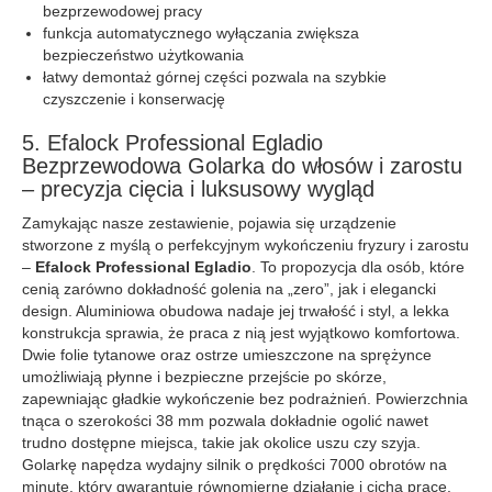
bezprzewodowej pracy
funkcja automatycznego wyłączania zwiększa
bezpieczeństwo użytkowania
łatwy demontaż górnej części pozwala na szybkie
czyszczenie i konserwację
5. Efalock Professional Egladio
Bezprzewodowa Golarka do włosów i zarostu
– precyzja cięcia i luksusowy wygląd
Zamykając nasze zestawienie, pojawia się urządzenie
stworzone z myślą o perfekcyjnym wykończeniu fryzury i zarostu
–
Efalock Professional Egladio
. To propozycja dla osób, które
cenią zarówno dokładność golenia na „zero”, jak i elegancki
design. Aluminiowa obudowa nadaje jej trwałość i styl, a lekka
konstrukcja sprawia, że praca z nią jest wyjątkowo komfortowa.
Dwie folie tytanowe oraz ostrze umieszczone na sprężynce
umożliwiają płynne i bezpieczne przejście po skórze,
zapewniając gładkie wykończenie bez podrażnień. Powierzchnia
tnąca o szerokości 38 mm pozwala dokładnie ogolić nawet
trudno dostępne miejsca, takie jak okolice uszu czy szyja.
Golarkę napędza wydajny silnik o prędkości 7000 obrotów na
minutę, który gwarantuje równomierne działanie i cichą pracę.