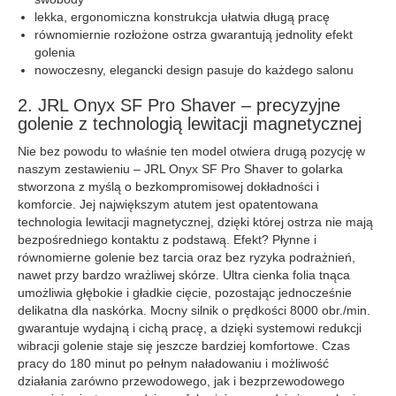
lekka, ergonomiczna konstrukcja ułatwia długą pracę
równomiernie rozłożone ostrza gwarantują jednolity efekt
golenia
nowoczesny, elegancki design pasuje do każdego salonu
2. JRL Onyx SF Pro Shaver – precyzyjne
golenie z technologią lewitacji magnetycznej
Nie bez powodu to właśnie ten model otwiera drugą pozycję w
naszym zestawieniu – JRL Onyx SF Pro Shaver to golarka
stworzona z myślą o bezkompromisowej dokładności i
komforcie. Jej największym atutem jest opatentowana
technologia lewitacji magnetycznej, dzięki której ostrza nie mają
bezpośredniego kontaktu z podstawą. Efekt? Płynne i
równomierne golenie bez tarcia oraz bez ryzyka podrażnień,
nawet przy bardzo wrażliwej skórze. Ultra cienka folia tnąca
umożliwia głębokie i gładkie cięcie, pozostając jednocześnie
delikatna dla naskórka. Mocny silnik o prędkości 8000 obr./min.
gwarantuje wydajną i cichą pracę, a dzięki systemowi redukcji
wibracji golenie staje się jeszcze bardziej komfortowe. Czas
pracy do 180 minut po pełnym naładowaniu i możliwość
działania zarówno przewodowego, jak i bezprzewodowego