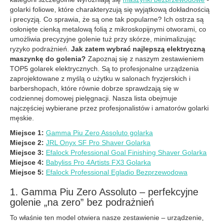
golarki foliowe, które charakteryzują się wyjątkową dokładnością
i precyzją. Co sprawia, że ​​są one tak popularne? Ich ostrza są
osłonięte cienką metalową folią z mikroskopijnymi otworami, co
umożliwia precyzyjne golenie tuż przy skórze, minimalizując
ryzyko podrażnień.
Jak zatem wybrać najlepszą elektryczną
maszynkę do golenia?
Zapoznaj się z naszym zestawieniem
TOP5 golarek elektrycznych. Są to profesjonalne urządzenia
zaprojektowane z myślą o użytku w salonach fryzjerskich i
barbershopach, które równie dobrze sprawdzają się w
codziennej domowej pielęgnacji. Nasza lista obejmuje
najczęściej wybierane przez profesjonalistów i amatorów golarki
męskie.
Miejsce 1:
Gamma Piu Zero Assoluto golarka
Miejsce 2:
JRL Onyx SF Pro Shaver Golarka
Miejsce 3:
Efalock Professional Goal Finishing Shaver Golarka
Miejsce 4:
Babyliss Pro 4Artists FX3 Golarka
Miejsce 5:
Efalock Professional Egladio Bezprzewodowa
1. Gamma Piu Zero Assoluto – perfekcyjne
golenie „na zero” bez podrażnień
To właśnie ten model otwiera nasze zestawienie – urządzenie,