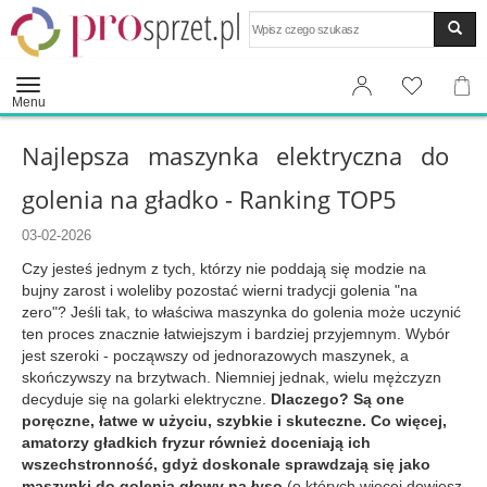
Wyszukaj
Menu
Najlepsza maszynka elektryczna do
golenia na gładko - Ranking TOP5
03-02-2026
Czy jesteś jednym z tych, którzy nie poddają się modzie na
bujny zarost i woleliby pozostać wierni tradycji golenia "na
zero"? Jeśli tak, to właściwa maszynka do golenia może uczynić
ten proces znacznie łatwiejszym i bardziej przyjemnym. Wybór
jest szeroki - począwszy od jednorazowych maszynek, a
skończywszy na brzytwach. Niemniej jednak, wielu mężczyzn
decyduje się na golarki elektryczne.
Dlaczego? Są one
poręczne, łatwe w użyciu, szybkie i skuteczne. Co więcej,
amatorzy gładkich fryzur również doceniają ich
wszechstronność, gdyż doskonale sprawdzają się jako
maszynki do golenia głowy na łyso
(o których więcej dowiesz