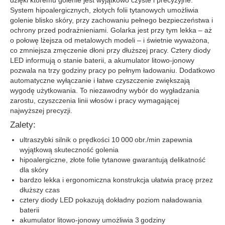
System hipoalergicznych, złotych folii tytanowych umożliwia
golenie blisko skóry, przy zachowaniu pełnego bezpieczeństwa i
ochrony przed podrażnieniami. Golarka jest przy tym lekka – aż
o połowę lżejsza od metalowych modeli – i świetnie wyważona,
co zmniejsza zmęczenie dłoni przy dłuższej pracy. Cztery diody
LED informują o stanie baterii, a akumulator litowo-jonowy
pozwala na trzy godziny pracy po pełnym ładowaniu. Dodatkowo
automatyczne wyłączanie i łatwe czyszczenie zwiększają
wygodę użytkowania. To niezawodny wybór do wygładzania
zarostu, czyszczenia linii włosów i pracy wymagającej
najwyższej precyzji.
Zalety:
ultraszybki silnik o prędkości 10 000 obr./min zapewnia
wyjątkową skuteczność golenia
hipoalergiczne, złote folie tytanowe gwarantują delikatność
dla skóry
bardzo lekka i ergonomiczna konstrukcja ułatwia pracę przez
dłuższy czas
cztery diody LED pokazują dokładny poziom naładowania
baterii
akumulator litowo-jonowy umożliwia 3 godziny