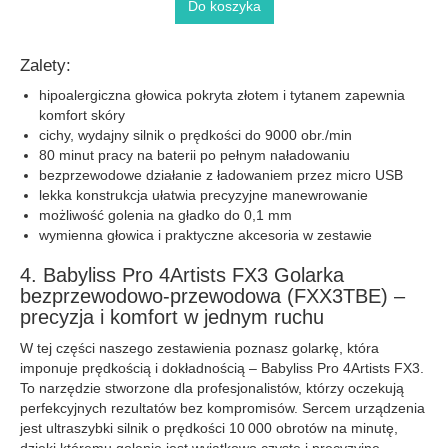
Do koszyka
Zalety:
hipoalergiczna głowica pokryta złotem i tytanem zapewnia
komfort skóry
cichy, wydajny silnik o prędkości do 9000 obr./min
80 minut pracy na baterii po pełnym naładowaniu
bezprzewodowe działanie z ładowaniem przez micro USB
lekka konstrukcja ułatwia precyzyjne manewrowanie
możliwość golenia na gładko do 0,1 mm
wymienna głowica i praktyczne akcesoria w zestawie
4. Babyliss Pro 4Artists FX3 Golarka
bezprzewodowo-przewodowa (FXX3TBE) –
precyzja i komfort w jednym ruchu
W tej części naszego zestawienia poznasz golarkę, która
imponuje prędkością i dokładnością – Babyliss Pro 4Artists FX3.
To narzędzie stworzone dla profesjonalistów, którzy oczekują
perfekcyjnych rezultatów bez kompromisów. Sercem urządzenia
jest ultraszybki silnik o prędkości 10 000 obrotów na minutę,
dzięki któremu golenie jest wyjątkowo czyste i precyzyjne.