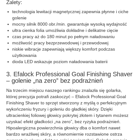
Zalety:
technologia lewitacji magnetycznej zapewnia płynne i ciche
golenie
mocny silnik 8000 obr./min. gwarantuje wysoką wydajność
ultra cienka folia umożliwia dokładne i delikatne cięcie
czas pracy aż do 180 minut po pełnym naładowaniu
możliwość pracy bezprzewodowej i przewodowej
niskie wibracje zapewniają większy komfort podczas
użytkowania
dioda LED wskazuje poziom naładowania baterii
3. Efalock Professional Goal Finishing Shaver
– golenie „na zero” bez podrażnień
Na trzecim miejscu naszego rankingu znalazła się golarka,
której precyzja potrafi zaskoczyć – Efalock Professional Goal
Finishing Shaver to sprzęt stworzony z myślą o perfekcyjnym
wykończeniu fryzury i goleniu do gładkiej skóry. Dzięki
ultracienkiej foliowej głowicy pokrytej złotem i tytanem możesz
uzyskać efekt gładkości „na zero”, bez ryzyka podrażnień.
Hipoalergiczna powierzchnia głowicy dba o komfort nawet
bardzo wrażliwej skóry, a równomiernie rozstawione ostrza