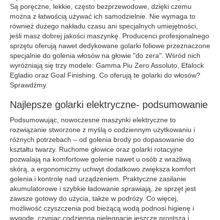
Są poręczne, lekkie, często bezprzewodowe, dzięki czemu
można z łatwością używać ich samodzielnie. Nie wymaga to
również dużego nakładu czasu ani specjalnych umiejętności,
jeśli masz dobrej jakości maszynkę. Producenci profesjonalnego
sprzętu oferują nawet dedykowane golarki foliowe przeznaczone
specjalnie do golenia włosów na głowie "do zera". Wśród nich
wyróżniają się trzy modele: Gamma Piu Zero Assoluto, Efalock
Egladio oraz Goal Finishing. Co oferują te golarki do włosów?
Sprawdźmy.
Najlepsze golarki elektryczne- podsumowanie
Podsumowując, nowoczesne maszynki elektryczne to
rozwiązanie stworzone z myślą o codziennym użytkowaniu i
różnych potrzebach – od golenia brody po dopasowanie do
kształtu twarzy. Ruchome głowice oraz golarki rotacyjne
pozwalają na komfortowe golenie nawet u osób z wrażliwą
skórą, a ergonomiczny uchwyt dodatkowo zwiększa komfort
golenia i kontrolę nad urządzeniem. Praktyczne zasilanie
akumulatorowe i szybkie ładowanie sprawiają, że sprzęt jest
zawsze gotowy do użycia, także w podróży. Co więcej,
możliwość czyszczenia pod bieżącą wodą podnosi higienę i
wygodę, czyniąc codzienną pielęgnację jeszcze prostszą i