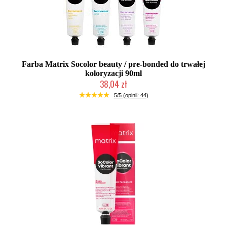
Farba Matrix Socolor beauty / pre-bonded do trwałej
koloryzacji 90ml
38,04 zł
Duża ilość (wysyłka w 24h)
5/5 (opinii: 44)