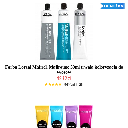
Farba Loreal Majirel, Majirouge 50ml trwała koloryzacja do
włosów
42,72 zł
Duża ilość (wysyłka w 24h)
5/5 (opinii: 26)