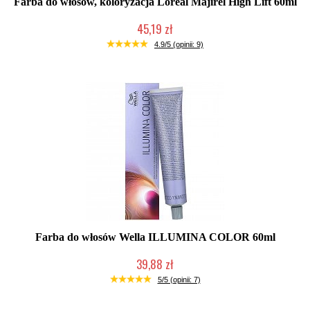
Farba do włosów, koloryzacja Loreal Majirel High Lift 60ml
45,19 zł
Duża ilość (wysyłka w 24h)
4.9/5 (opinii: 9)
Farba do włosów Wella ILLUMINA COLOR 60ml
39,88 zł
Duża ilość (wysyłka w 24h)
5/5 (opinii: 7)