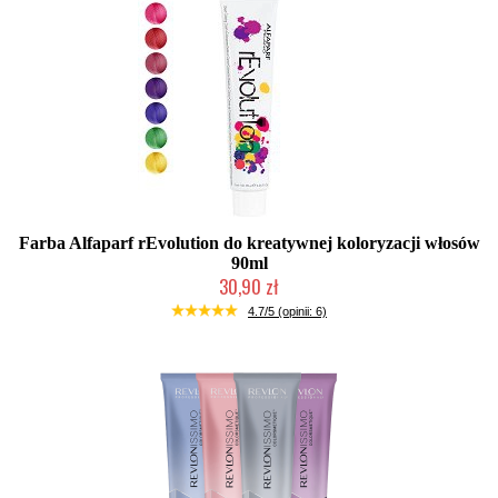
Farba Alfaparf rEvolution do kreatywnej koloryzacji włosów
90ml
30,90 zł
Duża ilość (wysyłka w 24h)
4.7/5 (opinii: 6)