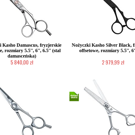
 Kasho Damascus, fryzjerskie
Nożyczki Kasho Silver Black, f
, rozmiary 5.5'', 6'', 6.5'' (stal
offsetowe, rozmiary 5.5'', 6''
damasceńska)
5 840,00 zł
2 979,99 zł
2-5 dni roboczych
2-5 dni roboczych