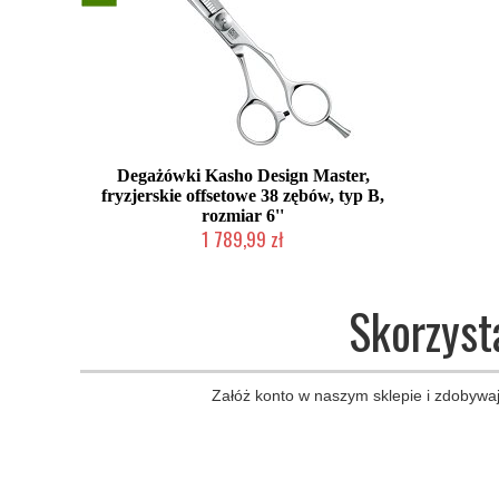
Degażówki Kasho Design Master,
fryzjerskie offsetowe 38 zębów, typ B,
rozmiar 6''
1 789,99 zł
2-5 dni roboczych
Skorzyst
Załóż konto w naszym sklepie i zdobywaj