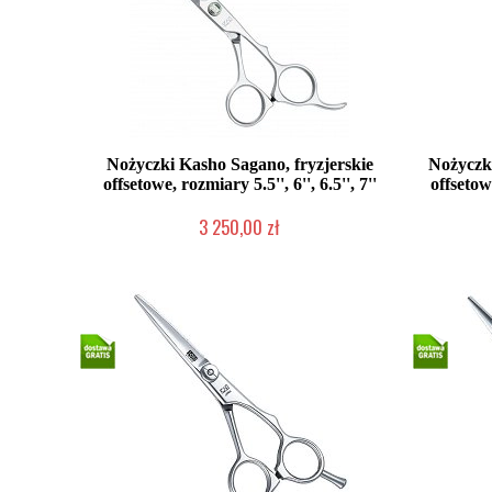
Nożyczki Kasho Sagano, fryzjerskie
Nożyczki
offsetowe, rozmiary 5.5'', 6'', 6.5'', 7''
offsetowe
3 250,00 zł
2-5 dni roboczych