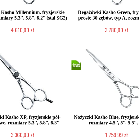
 Kasho Millennium, fryzjerskie
Degażówki Kasho Green, fry
miary 5.3'', 5.8'', 6.2'' (stal SG2)
proste 30 zębów, typ A, rozmi
4 610,00 zł
3 780,00 zł
2-5 dni roboczych
2-5 dni roboczych
i Kasho XP, fryzjerskie pół-
Nożyczki Kasho Blue, fryzjersk
we, rozmiary 5.3'', 5.8'', 6.3''
rozmiary 4.5'', 5'', 5.5'', 
3 360,00 zł
1 759,99 zł