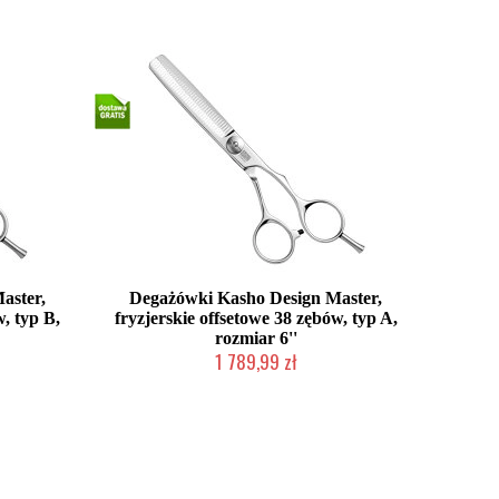
2-5 dni roboczych
aster,
Degażówki Kasho Design Master,
w, typ B,
fryzjerskie offsetowe 38 zębów, typ A,
rozmiar 6''
1 789,99 zł
2-5 dni roboczych