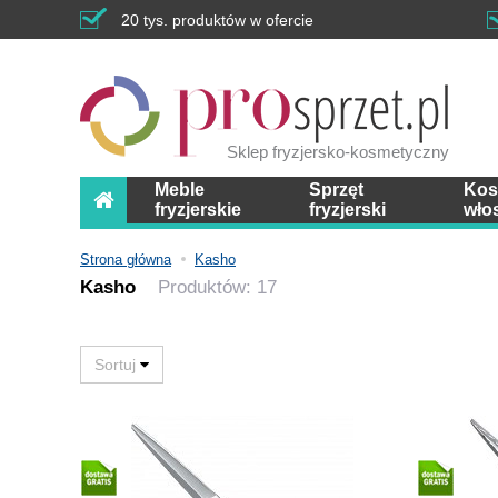
20 tys. produktów w ofercie
Sklep fryzjersko-kosmetyczny
Meble
Sprzęt
Kos
fryzjerskie
fryzjerski
wło
Strona główna
Kasho
Kasho
Produktów: 17