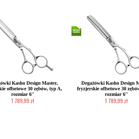
2-5 dni roboczych
2-5 dni roboczych
ówki Kasho Design Master,
Degażówki Kasho Design M
kie offsetowe 30 zębów, typ A,
fryzjerskie offsetowe 30 zębó
rozmiar 6''
rozmiar 6''
1 789,99 zł
1 789,99 zł
2-5 dni roboczych
2-5 dni roboczych