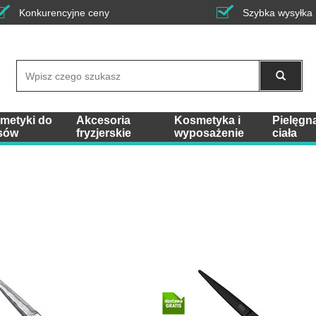
Konkurencyjne ceny
Szybka wysyłka
Wyszukaj
metyki do
Akcesoria
Kosmetyka i
Pielęgn
sów
fryzjerskie
wyposażenie
ciała