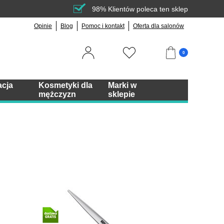
98% Klientów poleca ten sklep
Opinie
Blog
Pomoc i kontakt
Oferta dla salonów
0
acja
Kosmetyki dla
Marki w
mężczyzn
sklepie