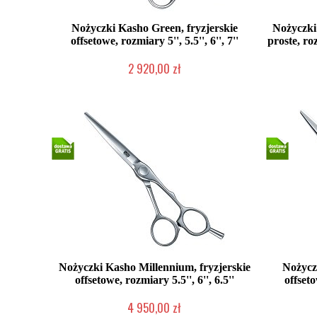
Nożyczki Kasho Green, fryzjerskie
Nożyczki
offsetowe, rozmiary 5'', 5.5'', 6'', 7''
proste, roz
2 920,00 zł
2-5 dni roboczych
Nożyczki Kasho Millennium, fryzjerskie
Nożyczk
offsetowe, rozmiary 5.5'', 6'', 6.5''
offseto
4 950,00 zł