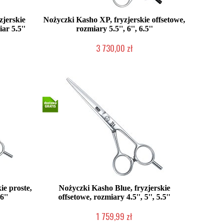
zjerskie
Nożyczki Kasho XP, fryzjerskie offsetowe,
ar 5.5''
rozmiary 5.5'', 6'', 6.5''
3 730,00 zł
2-5 dni roboczych
ie proste,
Nożyczki Kasho Blue, fryzjerskie
6''
offsetowe, rozmiary 4.5'', 5'', 5.5''
1 759,99 zł