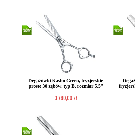
2-5 dni roboczych
Degażówki Kasho Green, fryzjerskie
Degaż
proste 30 zębów, typ B, rozmiar 5.5''
fryzjers
3 780,00 zł
2-5 dni roboczych