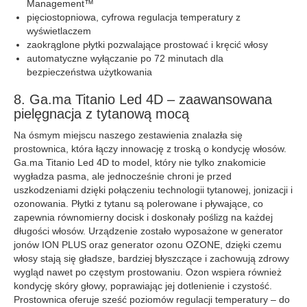
Management™
pięciostopniowa, cyfrowa regulacja temperatury z
wyświetlaczem
zaokrąglone płytki pozwalające prostować i kręcić włosy
automatyczne wyłączanie po 72 minutach dla
bezpieczeństwa użytkowania
8. Ga.ma Titanio Led 4D – zaawansowana
pielęgnacja z tytanową mocą
Na ósmym miejscu naszego zestawienia znalazła się
prostownica, która łączy innowację z troską o kondycję włosów.
Ga.ma Titanio Led 4D to model, który nie tylko znakomicie
wygładza pasma, ale jednocześnie chroni je przed
uszkodzeniami dzięki połączeniu technologii tytanowej, jonizacji i
ozonowania. Płytki z tytanu są polerowane i pływające, co
zapewnia równomierny docisk i doskonały poślizg na każdej
długości włosów. Urządzenie zostało wyposażone w generator
jonów ION PLUS oraz generator ozonu OZONE, dzięki czemu
włosy stają się gładsze, bardziej błyszczące i zachowują zdrowy
wygląd nawet po częstym prostowaniu. Ozon wspiera również
kondycję skóry głowy, poprawiając jej dotlenienie i czystość.
Prostownica oferuje sześć poziomów regulacji temperatury – do