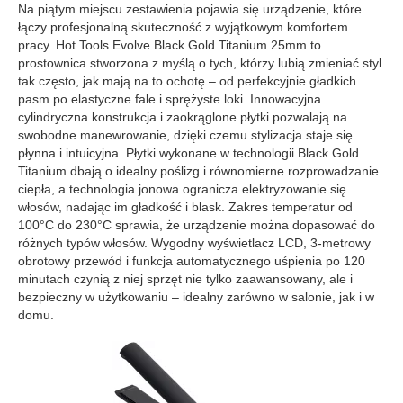
Na piątym miejscu zestawienia pojawia się urządzenie, które
łączy profesjonalną skuteczność z wyjątkowym komfortem
pracy. Hot Tools Evolve Black Gold Titanium 25mm to
prostownica stworzona z myślą o tych, którzy lubią zmieniać styl
tak często, jak mają na to ochotę – od perfekcyjnie gładkich
pasm po elastyczne fale i sprężyste loki. Innowacyjna
cylindryczna konstrukcja i zaokrąglone płytki pozwalają na
swobodne manewrowanie, dzięki czemu stylizacja staje się
płynna i intuicyjna. Płytki wykonane w technologii Black Gold
Titanium dbają o idealny poślizg i równomierne rozprowadzanie
ciepła, a technologia jonowa ogranicza elektryzowanie się
włosów, nadając im gładkość i blask. Zakres temperatur od
100°C do 230°C sprawia, że urządzenie można dopasować do
różnych typów włosów. Wygodny wyświetlacz LCD, 3-metrowy
obrotowy przewód i funkcja automatycznego uśpienia po 120
minutach czynią z niej sprzęt nie tylko zaawansowany, ale i
bezpieczny w użytkowaniu – idealny zarówno w salonie, jak i w
domu.