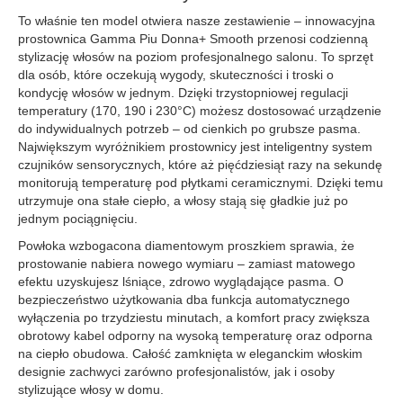
To właśnie ten model otwiera nasze zestawienie – innowacyjna
prostownica Gamma Piu Donna+ Smooth przenosi codzienną
stylizację włosów na poziom profesjonalnego salonu. To sprzęt
dla osób, które oczekują wygody, skuteczności i troski o
kondycję włosów w jednym. Dzięki trzystopniowej regulacji
temperatury (170, 190 i 230°C) możesz dostosować urządzenie
do indywidualnych potrzeb – od cienkich po grubsze pasma.
Największym wyróżnikiem prostownicy jest inteligentny system
czujników sensorycznych, które aż pięćdziesiąt razy na sekundę
monitorują temperaturę pod płytkami ceramicznymi. Dzięki temu
utrzymuje ona stałe ciepło, a włosy stają się gładkie już po
jednym pociągnięciu.
Powłoka wzbogacona diamentowym proszkiem sprawia, że
prostowanie nabiera nowego wymiaru – zamiast matowego
efektu uzyskujesz lśniące, zdrowo wyglądające pasma. O
bezpieczeństwo użytkowania dba funkcja automatycznego
wyłączenia po trzydziestu minutach, a komfort pracy zwiększa
obrotowy kabel odporny na wysoką temperaturę oraz odporna
na ciepło obudowa. Całość zamknięta w eleganckim włoskim
designie zachwyci zarówno profesjonalistów, jak i osoby
stylizujące włosy w domu.