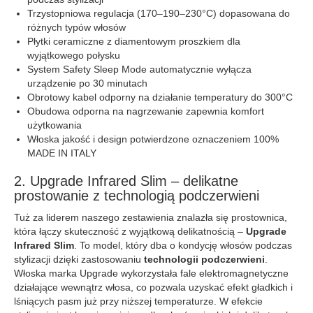
Trzystopniowa regulacja (170–190–230°C) dopasowana do
różnych typów włosów
Płytki ceramiczne z diamentowym proszkiem dla
wyjątkowego połysku
System Safety Sleep Mode automatycznie wyłącza
urządzenie po 30 minutach
Obrotowy kabel odporny na działanie temperatury do 300°C
Obudowa odporna na nagrzewanie zapewnia komfort
użytkowania
Włoska jakość i design potwierdzone oznaczeniem 100%
MADE IN ITALY
2. Upgrade Infrared Slim – delikatne
prostowanie z technologią podczerwieni
Tuż za liderem naszego zestawienia znalazła się prostownica,
która łączy skuteczność z wyjątkową delikatnością –
Upgrade
Infrared Slim
. To model, który dba o kondycję włosów podczas
stylizacji dzięki zastosowaniu
technologii podczerwieni
.
Włoska marka Upgrade wykorzystała fale elektromagnetyczne
działające wewnątrz włosa, co pozwala uzyskać efekt gładkich i
lśniących pasm już przy niższej temperaturze. W efekcie