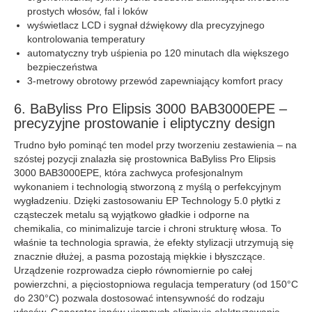
prostych włosów, fal i loków
wyświetlacz LCD i sygnał dźwiękowy dla precyzyjnego
kontrolowania temperatury
automatyczny tryb uśpienia po 120 minutach dla większego
bezpieczeństwa
3‑metrowy obrotowy przewód zapewniający komfort pracy
6. BaByliss Pro Elipsis 3000 BAB3000EPE –
precyzyjne prostowanie i eliptyczny design
Trudno było pominąć ten model przy tworzeniu zestawienia – na
szóstej pozycji znalazła się prostownica BaByliss Pro Elipsis
3000 BAB3000EPE, która zachwyca profesjonalnym
wykonaniem i technologią stworzoną z myślą o perfekcyjnym
wygładzeniu. Dzięki zastosowaniu EP Technology 5.0 płytki z
cząsteczek metalu są wyjątkowo gładkie i odporne na
chemikalia, co minimalizuje tarcie i chroni strukturę włosa. To
właśnie ta technologia sprawia, że efekty stylizacji utrzymują się
znacznie dłużej, a pasma pozostają miękkie i błyszczące.
Urządzenie rozprowadza ciepło równomiernie po całej
powierzchni, a pięciostopniowa regulacja temperatury (od 150°C
do 230°C) pozwala dostosować intensywność do rodzaju