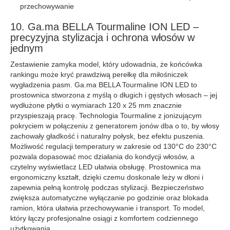
przechowywanie
10. Ga.ma BELLA Tourmaline ION LED –
precyzyjna stylizacja i ochrona włosów w
jednym
Zestawienie zamyka model, który udowadnia, że końcówka
rankingu może kryć prawdziwą perełkę dla miłośniczek
wygładzenia pasm. Ga.ma BELLA Tourmaline ION LED to
prostownica stworzona z myślą o długich i gęstych włosach – jej
wydłużone płytki o wymiarach 120 x 25 mm znacznie
przyspieszają pracę. Technologia Tourmaline z jonizującym
pokryciem w połączeniu z generatorem jonów dba o to, by włosy
zachowały gładkość i naturalny połysk, bez efektu puszenia.
Możliwość regulacji temperatury w zakresie od 130°C do 230°C
pozwala dopasować moc działania do kondycji włosów, a
czytelny wyświetlacz LED ułatwia obsługę. Prostownica ma
ergonomiczny kształt, dzięki czemu doskonale leży w dłoni i
zapewnia pełną kontrolę podczas stylizacji. Bezpieczeństwo
zwiększa automatyczne wyłączanie po godzinie oraz blokada
ramion, która ułatwia przechowywanie i transport. To model,
który łączy profesjonalne osiągi z komfortem codziennego
użytkowania.