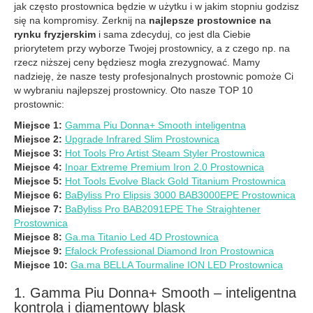
jak często prostownica będzie w użytku i w jakim stopniu godzisz
się na kompromisy. Zerknij na
najlepsze prostownice na
rynku fryzjerskim
i sama zdecyduj, co jest dla Ciebie
priorytetem przy wyborze Twojej prostownicy, a z czego np. na
rzecz niższej ceny będziesz mogła zrezygnować. Mamy
nadzieję, że nasze testy profesjonalnych prostownic pomoże Ci
w wybraniu najlepszej prostownicy. Oto nasze TOP 10
prostownic:
Miejsce 1:
Gamma Piu Donna+ Smooth inteligentna
Miejsce 2:
Upgrade Infrared Slim Prostownica
Miejsce 3:
Hot Tools Pro Artist Steam Styler Prostownica
Miejsce 4:
Inoar Extreme Premium Iron 2.0 Prostownica
Miejsce 5:
Hot Tools Evolve Black Gold Titanium Prostownica
Miejsce 6:
BaByliss Pro Elipsis 3000 BAB3000EPE Prostownica
Miejsce 7:
BaByliss Pro BAB2091EPE The Straightener
Prostownica
Miejsce 8:
Ga.ma Titanio Led 4D Prostownica
Miejsce 9:
Efalock Professional Diamond Iron Prostownica
Miejsce 10:
Ga.ma BELLA Tourmaline ION LED Prostownica
1. Gamma Piu Donna+ Smooth – inteligentna
kontrola i diamentowy blask