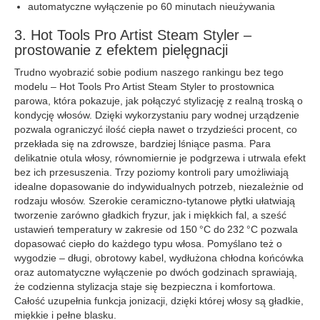
automatyczne wyłączenie po 60 minutach nieużywania
3. Hot Tools Pro Artist Steam Styler –
prostowanie z efektem pielęgnacji
Trudno wyobrazić sobie podium naszego rankingu bez tego
modelu – Hot Tools Pro Artist Steam Styler to prostownica
parowa, która pokazuje, jak połączyć stylizację z realną troską o
kondycję włosów. Dzięki wykorzystaniu pary wodnej urządzenie
pozwala ograniczyć ilość ciepła nawet o trzydzieści procent, co
przekłada się na zdrowsze, bardziej lśniące pasma. Para
delikatnie otula włosy, równomiernie je podgrzewa i utrwala efekt
bez ich przesuszenia. Trzy poziomy kontroli pary umożliwiają
idealne dopasowanie do indywidualnych potrzeb, niezależnie od
rodzaju włosów. Szerokie ceramiczno-tytanowe płytki ułatwiają
tworzenie zarówno gładkich fryzur, jak i miękkich fal, a sześć
ustawień temperatury w zakresie od 150 °C do 232 °C pozwala
dopasować ciepło do każdego typu włosa. Pomyślano też o
wygodzie – długi, obrotowy kabel, wydłużona chłodna końcówka
oraz automatyczne wyłączenie po dwóch godzinach sprawiają,
że codzienna stylizacja staje się bezpieczna i komfortowa.
Całość uzupełnia funkcja jonizacji, dzięki której włosy są gładkie,
miękkie i pełne blasku.