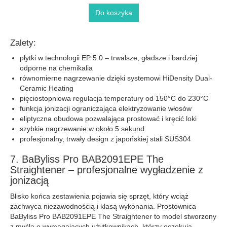
Do koszyka
Zalety:
płytki w technologii EP 5.0 – trwalsze, gładsze i bardziej
odporne na chemikalia
równomierne nagrzewanie dzięki systemowi HiDensity Dual-
Ceramic Heating
pięciostopniowa regulacja temperatury od 150°C do 230°C
funkcja jonizacji ograniczająca elektryzowanie włosów
eliptyczna obudowa pozwalająca prostować i kręcić loki
szybkie nagrzewanie w około 5 sekund
profesjonalny, trwały design z japońskiej stali SUS304
7. BaByliss Pro BAB2091EPE The
Straightener – profesjonalne wygładzenie z
jonizacją
Blisko końca zestawienia pojawia się sprzęt, który wciąż
zachwyca niezawodnością i klasą wykonania. Prostownica
BaByliss Pro BAB2091EPE The Straightener to model stworzony
z myślą o wymagających użytkownikach, którzy oczekują