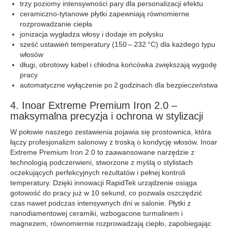
trzy poziomy intensywności pary dla personalizacji efektu
ceramiczno‑tytanowe płytki zapewniają równomierne
rozprowadzanie ciepła
jonizacja wygładza włosy i dodaje im połysku
sześć ustawień temperatury (150 – 232 °C) dla każdego typu
włosów
długi, obrotowy kabel i chłodna końcówka zwiększają wygodę
pracy
automatyczne wyłączenie po 2 godzinach dla bezpieczeństwa
4. Inoar Extreme Premium Iron 2.0 –
maksymalna precyzja i ochrona w stylizacji
W połowie naszego zestawienia pojawia się prostownica, która
łączy profesjonalizm salonowy z troską o kondycję włosów. Inoar
Extreme Premium Iron 2.0 to zaawansowane narzędzie z
technologią podczerwieni, stworzone z myślą o stylistach
oczekujących perfekcyjnych rezultatów i pełnej kontroli
temperatury. Dzięki innowacji RapidTek urządzenie osiąga
gotowość do pracy już w 10 sekund, co pozwala oszczędzić
czas nawet podczas intensywnych dni w salonie. Płytki z
nanodiamentowej ceramiki, wzbogacone turmalinem i
magnezem, równomiernie rozprowadzają ciepło, zapobiegając