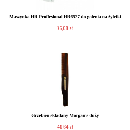
Maszynka HR Proffesional HR6527 do golenia na żyletki
76,09 zł
Mała ilość (wysyłka w 24h)
Grzebień składany Morgan's duży
46,64 zł