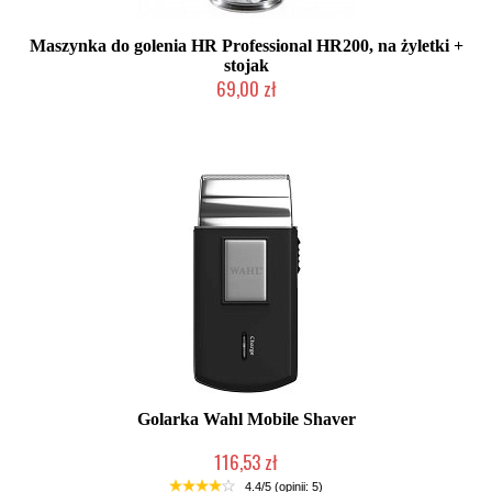
Maszynka do golenia HR Professional HR200, na żyletki +
stojak
69,00 zł
Mała ilość (wysyłka w 24h)
Golarka Wahl Mobile Shaver
116,53 zł
Duża ilość (wysyłka w 24h)
4.4/5 (opinii: 5)