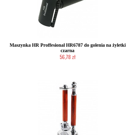
Maszynka HR Proffesional HR6787 do golenia na żyletki
czarna
56,78 zł
Mała ilość (wysyłka w 24h)