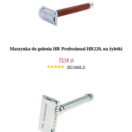
Maszynka do golenia HR Professional HR220, na żyletki
73,14 zł
Duża ilość (wysyłka w 24h)
5/5 (opinii: 1)