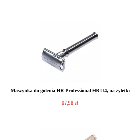
Mała ilość (wysyłka w 24h)
Maszynka do golenia HR Professional HR114, na żyletki
67,98 zł
Duża ilość (wysyłka w 24h)