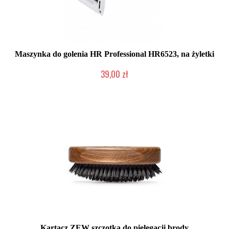
Maszynka do golenia HR Professional HR6523, na żyletki
39,00 zł
Mała ilość (wysyłka w 24h)
Kartacz ZEW szczotka do pielęgacji brody