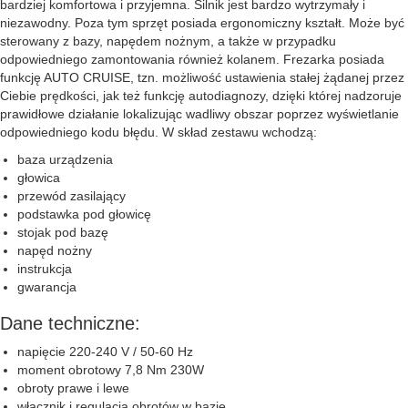
bardziej komfortowa i przyjemna. Silnik jest bardzo wytrzymały i
niezawodny. Poza tym sprzęt posiada ergonomiczny kształt. Może być
sterowany z bazy, napędem nożnym, a także w przypadku
odpowiedniego zamontowania również kolanem. Frezarka posiada
funkcję AUTO CRUISE, tzn. możliwość ustawienia stałej żądanej przez
Ciebie prędkości, jak też funkcję autodiagnozy, dzięki której nadzoruje
prawidłowe działanie lokalizując wadliwy obszar poprzez wyświetlanie
odpowiedniego kodu błędu. W skład zestawu wchodzą:
baza urządzenia
głowica
przewód zasilający
podstawka pod głowicę
stojak pod bazę
napęd nożny
instrukcja
gwarancja
Dane techniczne:
napięcie 220-240 V / 50-60 Hz
moment obrotowy 7,8 Nm 230W
obroty prawe i lewe
włącznik i regulacja obrotów w bazie