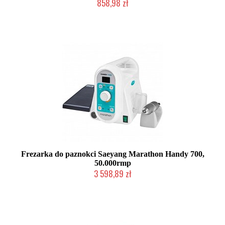
858,98 zł
W magazynie producenta
Frezarka do paznokci Saeyang Marathon Handy 700,
50.000rmp
3 598,89 zł
W magazynie producenta