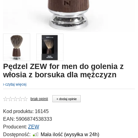
Pędzel ZEW for men do golenia z
włosia z borsuka dla mężczyzn
czytaj więcej
brak opinii
+ dodaj opinie
Kod produktu:
16145
EAN:
5906874538333
Producent:
ZEW
Dostępność:
Mała ilość (wysyłka w 24h)