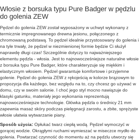
Włosie z borsuka typu Pure Badger w pędzlu
do golenia ZEW
Pędzel do golenia ZEW został wyposażony w uchwyt wykonany z
termicznie impregnowanego drewna jesionu, połączonego z
chromowaną podstawą. To pędzel idealnie przystosowany do golenia i
na tyle trwały, że pędzel w niezmienionej formie będzie Ci służył
naprawdę długi czas! Szczególnie dotyczy to najważniejszego
elementu pędzla - włosia. Jest to najnowocześniejsze naturalne włosie
z borsuka typu Pure Badger, które charakteryzuje się miękkim i
elastycznym włosiem. Pędzel gwarantuje komfortowe i przyjemne
golenie. Pędzel do golenia ZEW z rękojeścią w kolorze brązowym to
propozycja dla każdego, bez względu na to, czy chcesz go używać w
domu, czy w swoim salonie. I choć jego styl mocno nawiązuje do
klasyki gatunku, materiały jego wykonania reprezentują
najnowocześniejsze technologie. Główka pędzla o średnicy 21 mm
zapewnia masaż skóry podczas pielęgnacji zarostu, a zbite, sprężyste
włosie ułatwia wytwarzanie piany.
Sposób użycia:
Opłukać twarz ciepłą wodą. Pędzel wymoczyć w
gorącej wodzie. Okrągłymi ruchami wymieszać w miseczce mydło do
golenia. Powtarzać czynność do momentu aż na pędzlu utworzy się