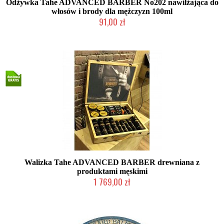
Odżywka Tahe ADVANCED BARBER No202 nawilżająca do
włosów i brody dla mężczyzn 100ml
91,00 zł
Duża ilość (wysyłka w 24h)
Walizka Tahe ADVANCED BARBER drewniana z
produktami męskimi
1 769,00 zł
2-5 dni roboczych