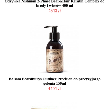
Odżywka Nishman 2-Phase Bear&Hair Keratin Complex do
brody i włosów 400 ml
45,13 zł
Duża ilość (wysyłka w 24h)
Balsam Beardburys Outliner Precision do precyzyjnego
golenia 150ml
44,21 zł
Duża ilość (wysyłka w 24h)