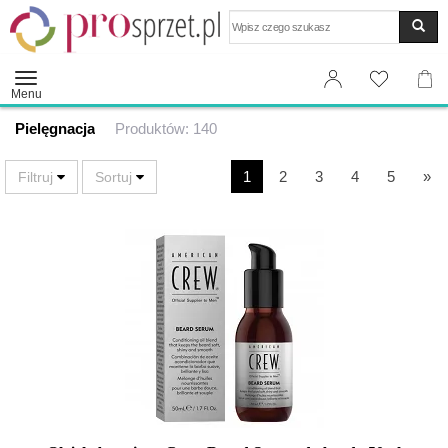
Wyszukaj
Menu
Pielęgnacja
Produktów: 140
1
2
3
4
5
»