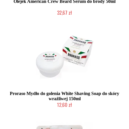
Olejek American Crew Beard Serum do brody 50ml
32,67 zł
Duża ilość (wysyłka w 24h)
Proraso Mydło do golenia White Shaving Soap do skóry
wrażliwej 150ml
12,60 zł
Duża ilość (wysyłka w 24h)