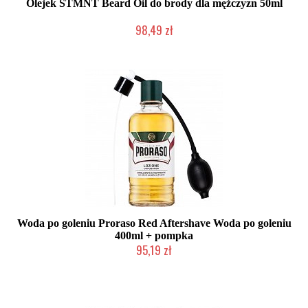
Olejek STMNT Beard Oil do brody dla mężczyzn 50ml
98,49 zł
Duża ilość (wysyłka w 24h)
Woda po goleniu Proraso Red Aftershave Woda po goleniu
400ml + pompka
95,19 zł
Duża ilość (wysyłka w 24h)