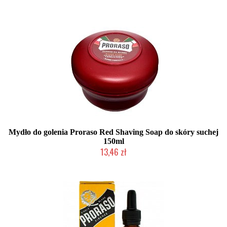
Mydło do golenia Proraso Red Shaving Soap do skóry suchej
150ml
13,46 zł
Duża ilość (wysyłka w 24h)