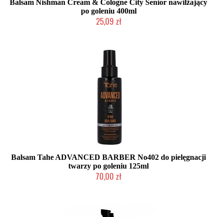
Balsam Nishman Cream & Cologne City Senior nawilżający
po goleniu 400ml
25,09 zł
Mała ilość (wysyłka w 24h)
Balsam Tahe ADVANCED BARBER No402 do pielęgnacji
twarzy po goleniu 125ml
70,00 zł
Duża ilość (wysyłka w 24h)