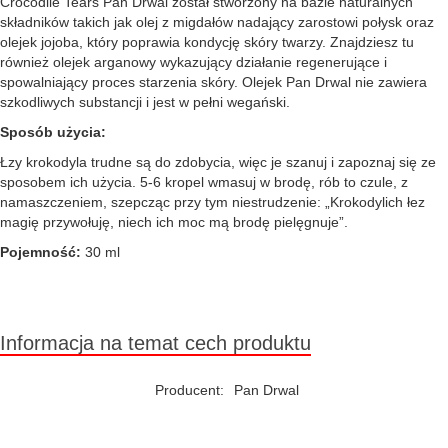
Crocodile Tears Pan Drwal został stworzony na bazie naturalnych
składników takich jak olej z migdałów nadający zarostowi połysk oraz
olejek jojoba, który poprawia kondycję skóry twarzy. Znajdziesz tu
również olejek arganowy wykazujący działanie regenerujące i
spowalniający proces starzenia skóry. Olejek Pan Drwal nie zawiera
szkodliwych substancji i jest w pełni wegański.
Sposób użycia:
Łzy krokodyla trudne są do zdobycia, więc je szanuj i zapoznaj się ze
sposobem ich użycia. 5-6 kropel wmasuj w brodę, rób to czule, z
namaszczeniem, szepcząc przy tym niestrudzenie: „Krokodylich łez
magię przywołuję, niech ich moc mą brodę pielęgnuje”.
Pojemność:
30 ml
Informacja na temat cech produktu
Producent:
Pan Drwal