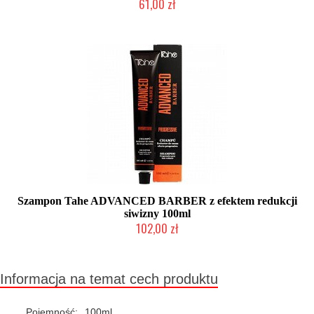
61,00 zł
Duża ilość (wysyłka w 24h)
Szampon Tahe ADVANCED BARBER z efektem redukcji
siwizny 100ml
102,00 zł
Duża ilość (wysyłka w 24h)
Informacja na temat cech produktu
Pojemność:
100ml