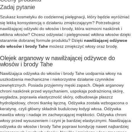
Zadaj pytanie
Szukasz kosmetyku do codziennej pielęgnacji, który będzie wyróżniać
się lekką konsystencją o działaniu zmiękczającym? Potrzebujesz
nawilżającej odżywki do włosów i brody, która wzmocni naskórek i
włókna włosów? Chcesz odżywiać i pielęgnować włókna włosów dzięki
starannie dobranej formule produktu? Dzięki
nawilżającej odżywce
do włosów i brody Tahe
możesz zmiękczyć włosy oraz brodę.
Olejek arganowy w nawilżającej odżywce do
włosów i brody Tahe
Nawilżająca odżywka do włosów i brody Tahe uodparnia włosy na
uszkodzenia mechaniczne i niekorzystne działanie czynników
zewnętrznych. Posiada przyjemny męski zapach. Olejek arganowy
chroni naskórek przed wysychaniem, uspokaja podrażnioną skórę,
wygładza, poprawia elastyczność skóry, odbudowuje płaszcz
hydrolipidowy, chroni tkankę łączną. Odżywka została wzbogacona o
keratynę, czyli główny składnik budulcowy łodygi włosa. Odżywka
nawilża włosy i nadaje im zachwycającej miękkości. Odżywka chroni
włosy przed wysuszeniem i czyni je bardziej elastycznymi. Nawilżająca
odżywka do włosów i brody Tahe poprawi kondycję nawet najbardziej