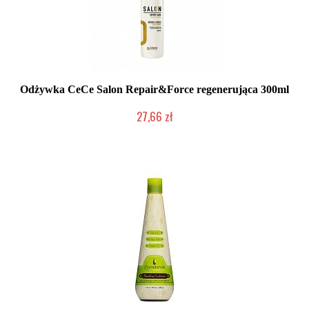
Odżywka CeCe Salon Repair&Force regenerująca 300ml
27,66 zł
Duża ilość (wysyłka w 24h)