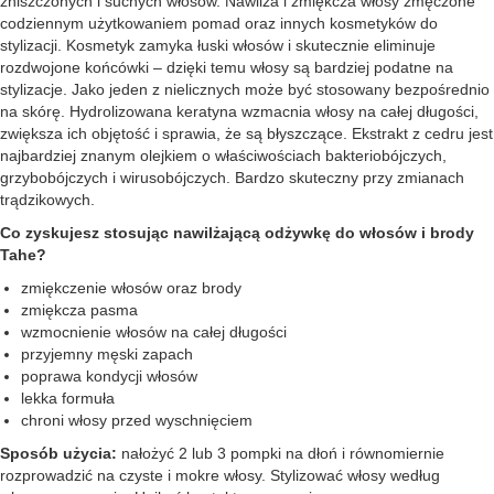
zniszczonych i suchych włosów. Nawilża i zmiękcza włosy zmęczone
codziennym użytkowaniem pomad oraz innych kosmetyków do
stylizacji. Kosmetyk zamyka łuski włosów i skutecznie eliminuje
rozdwojone końcówki – dzięki temu włosy są bardziej podatne na
stylizacje. Jako jeden z nielicznych może być stosowany bezpośrednio
na skórę. Hydrolizowana keratyna wzmacnia włosy na całej długości,
zwiększa ich objętość i sprawia, że są błyszczące. Ekstrakt z cedru jest
najbardziej znanym olejkiem o właściwościach bakteriobójczych,
grzybobójczych i wirusobójczych. Bardzo skuteczny przy zmianach
trądzikowych.
Co zyskujesz stosując nawilżającą odżywkę do włosów i brody
Tahe?
zmiękczenie włosów oraz brody
zmiękcza pasma
wzmocnienie włosów na całej długości
przyjemny męski zapach
poprawa kondycji włosów
lekka formuła
chroni włosy przed wyschnięciem
Sposób użycia:
nałożyć 2 lub 3 pompki na dłoń i równomiernie
rozprowadzić na czyste i mokre włosy. Stylizować włosy według