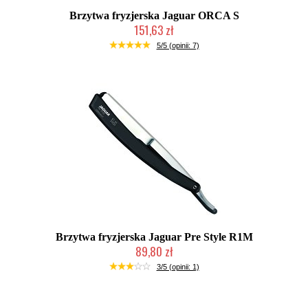
Brzytwa fryzjerska Jaguar ORCA S
151,63 zł
Chwilowo niedostępny
5/5 (opinii: 7)
Brzytwa fryzjerska Jaguar Pre Style R1M
89,80 zł
Duża ilość (wysyłka w 24h)
3/5 (opinii: 1)