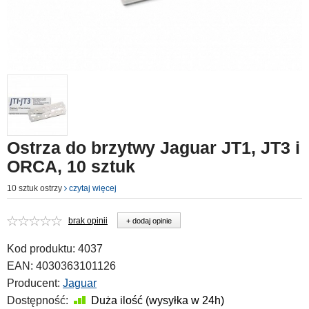
Ostrza do brzytwy Jaguar JT1, JT3 i
ORCA, 10 sztuk
10 sztuk ostrzy
czytaj więcej
brak opinii
+ dodaj opinie
Kod produktu:
4037
EAN:
4030363101126
Producent:
Jaguar
Dostępność:
Duża ilość (wysyłka w 24h)