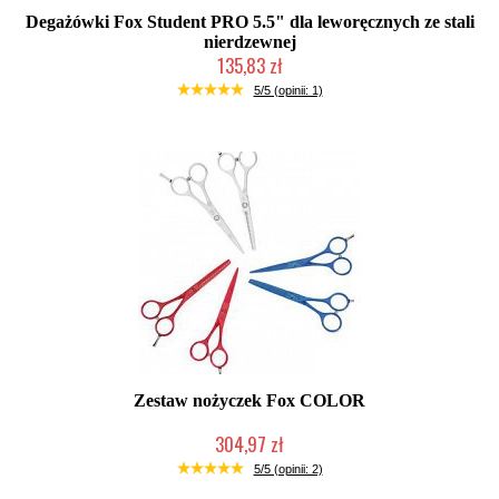
Degażówki Fox Student PRO 5.5" dla leworęcznych ze stali
nierdzewnej
135,83 zł
Duża ilość (wysyłka w 24h)
5/5 (opinii: 1)
Zestaw nożyczek Fox COLOR
304,97 zł
Mała ilość (wysyłka w 24h)
5/5 (opinii: 2)