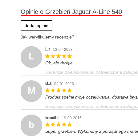
Opinie o Grzebień Jaguar A-Line 540
dodaj opinię
Jak weryfikujemy recenzje?
L..a
13-04-2023
L
Ok, ale drogie
Recenzja zweryfikowana, potwierdzona zakup
M..k
04-01-2023
M
Produkt spełnił moje oczekiwania, dostawa bły
Recenzja zweryfikowana, potwierdzona zakup
brunette1
19-09-2016
b
Super grzebień. Wykonany z porządnego materia