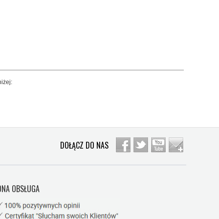
iżej:
DOŁĄCZ DO NAS
NA OBSŁUGA