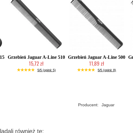
515
Grzebień Jaguar A-Line 510
Grzebień Jaguar A-Line 500
Gr
15,72 zł
11,89 zł
Duża ilość (wysyłka w 24h)
2-5 dni roboczych
5/5 (opinii: 5)
5/5 (opinii: 8)
Producent:
Jaguar
lądali również te: