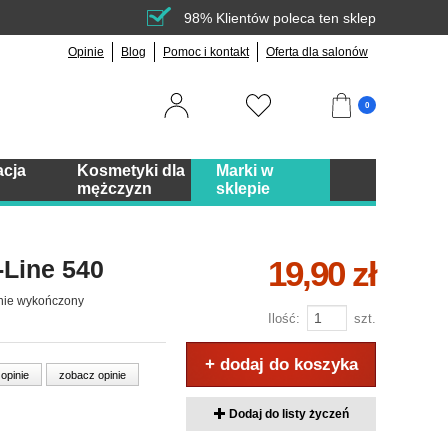
98% Klientów poleca ten sklep
Opinie
Blog
Pomoc i kontakt
Oferta dla salonów
0
acja
Kosmetyki dla
Marki w
mężczyzn
sklepie
19,90 zł
-Line 540
znie wykończony
Ilość:
szt.
+ dodaj do koszyka
 opinie
zobacz opinie
Dodaj do listy życzeń