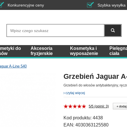
Konkurencyjne ceny
Szybka wysyłka
Wyszukaj
metyki do
Akcesoria
Kosmetyka i
Pielęgn
sów
fryzjerskie
wyposażenie
ciała
aguar A-Line 540
Grzebień Jaguar A
Grzebień do włosów antybakteryjny, ręc
czytaj więcej
5/5 (opinii: 3)
+ dodaj
Kod produktu:
4438
EAN:
4030363125580