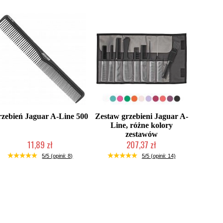
zebień Jaguar A-Line 500
Zestaw grzebieni Jaguar A-
Line, różne kolory
zestawów
11,89 zł
207,37 zł
2-5 dni roboczych
Mała ilość (wysyłka w 24h)
5/5 (opinii: 8)
5/5 (opinii: 14)