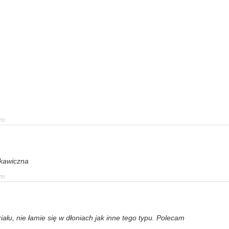
em
skawiczna
em
łu, nie łamie się w dłoniach jak inne tego typu. Polecam