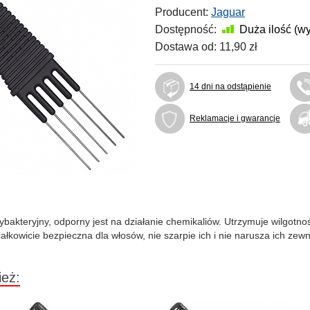
Producent:
Jaguar
Dostępność:
Duża ilość (w
Dostawa od:
11,90 zł
14 dni na odstąpienie
Reklamacje i gwarancje
ybakteryjny, odporny jest na działanie chemikaliów. Utrzymuje wilgotn
ałkowicie bezpieczna dla włosów, nie szarpie ich i nie narusza ich zewn
ież: