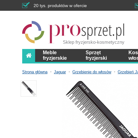
20 tys. produktów w ofercie
Sklep fryzjersko-kosmetyczny
Meble
Sprzęt
Kos
fryzjerskie
fryzjerski
wło
Strona główna
Jaguar
Grzebienie do włosów
Grzebień J