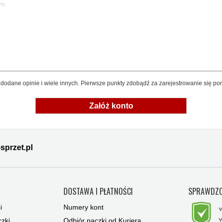
em
dodane opinie i wiele innych. Pierwsze punkty zdobądź za zarejestrowanie się pon
Załóż konto
sprzet.pl
Y
DOSTAWA I PŁATNOŚCI
SPRAWDZO
i
Numery kont
zki
Odbiór paczki od Kuriera