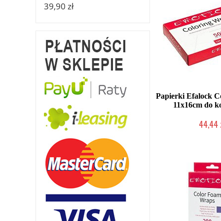
39,90 zł
Papierki Efalock 
11x16cm do ko
44,44 
2-5 dni rob