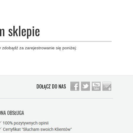
m sklepie
 zdobądź za zarejestrowanie się poniżej:
DOŁĄCZ DO NAS
NA OBSŁUGA