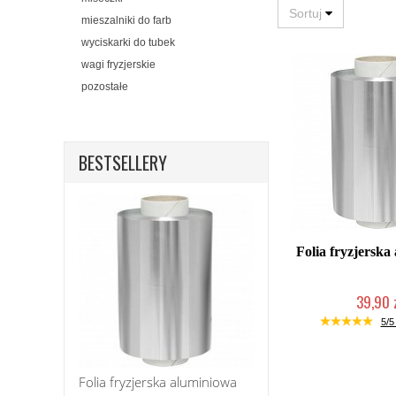
mieszalniki do farb
wyciskarki do tubek
wagi fryzjerskie
pozostałe
BESTSELLERY
Folia fryzjerska
39,90 
Duża ilość (wysy
5/5 
Folia fryzjerska aluminiowa