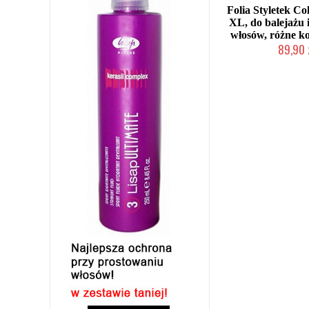
Folia Styletek Co
XL, do balejażu i
włosów, różne ko
89,90 
2-5 dni rob