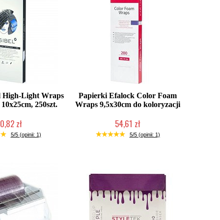
l High-Light Wraps
Papierki Efalock Color Foam
10x25cm, 250szt.
Wraps 9,5x30cm do koloryzacji
0,82 zł
54,61 zł
ć (wysyłka w 24h)
Duża ilość (wysyłka w 24h)
5/5 (opinii: 1)
5/5 (opinii: 1)