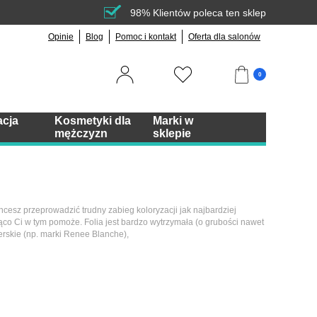
98% Klientów poleca ten sklep
Opinie
Blog
Pomoc i kontakt
Oferta dla salonów
0
acja
Kosmetyki dla
Marki w
mężczyzn
sklepie
Chcesz przeprowadzić trudny zabieg koloryzacji jak najbardziej
ąco Ci w tym pomoże. Folia jest bardzo wytrzymała (o grubości nawet
jerskie (np. marki Renee Blanche),