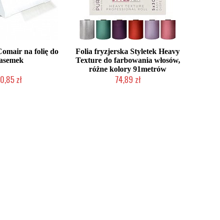
omair na folię do
Folia fryzjerska Styletek Heavy
asemek
Texture do farbowania włosów,
różne kolory 91metrów
0,85 zł
74,89 zł
ć (wysyłka w 24h)
2-5 dni roboczych