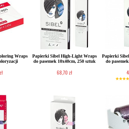
Coloring Wraps
Papierki Sibel High-Light Wraps
Papierki Sibe
loryzacji
do pasemek 10x40cm, 250 sztuk
do pasemek 
zł
68,70 zł
4
oczych
Duża ilość (wysyłka w 24h)
Duża iloś