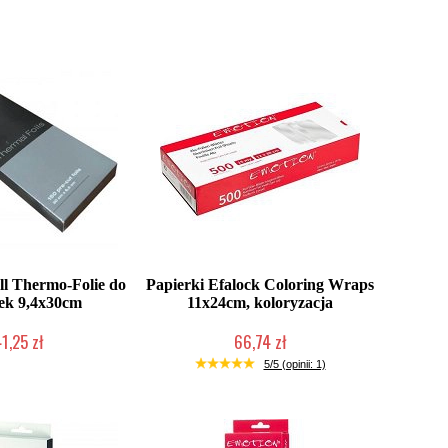
ll Thermo-Folie do
Papierki Efalock Coloring Wraps
ek 9,4x30cm
11x24cm, koloryzacja
1,25 zł
66,74 zł
ć (wysyłka w 24h)
Duża ilość (wysyłka w 24h)
5/5 (opinii: 1)