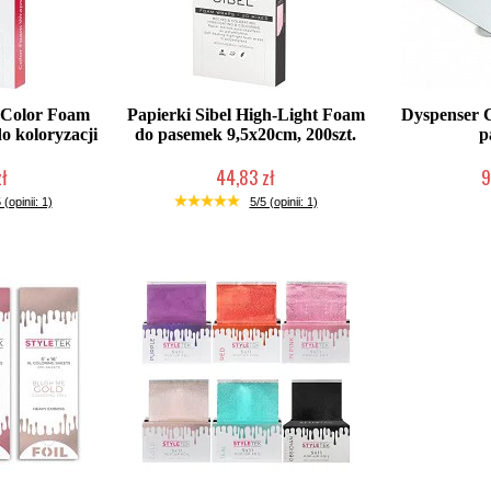
k Color Foam
Papierki Sibel High-Light Foam
Dyspenser C
o koloryzacji
do pasemek 9,5x20cm, 200szt.
p
zł
44,83 zł
9
łka w 24h)
Mała ilość (wysyłka w 24h)
Duża iloś
 (opinii: 1)
5/5 (opinii: 1)