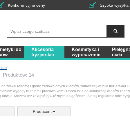
Konkurencyjne ceny
Szybka wysyłka
Wyszukaj
metyki do
Akcesoria
Kosmetyka i
Pielęgn
sów
fryzjerskie
wyposażenie
ciała
rskie
Produktów: 14
alon zyskał renomę i grono zadowolonych klientów, zainwestuj w folie fryzjerskie! 
wnieniem wygody klientom i pracownikom? Dobra folia do koloryzacji włosów znacz
ą odwija. Możesz też zakupić ją w różnych długościach. Stosuj regularnie folie fryz
Producent