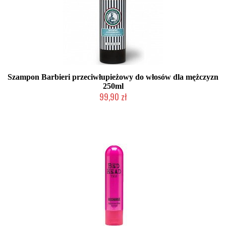
Szampon Barbieri przeciwłupieżowy do włosów dla mężczyzn
250ml
99,90 zł
Produkt wycofany