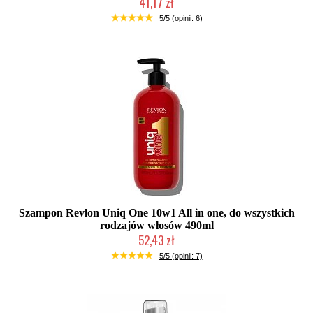
41,17 zł
Duża ilość (wysyłka w 24h)
5/5 (opinii: 6)
Szampon Revlon Uniq One 10w1 All in one, do wszystkich
rodzajów włosów 490ml
52,43 zł
Duża ilość (wysyłka w 24h)
5/5 (opinii: 7)