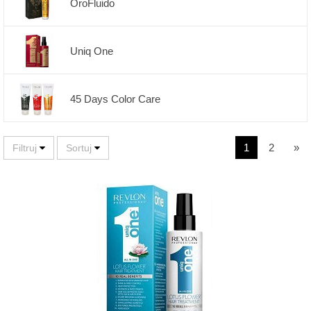
OroFluido
Uniq One
45 Days Color Care
1
2
»