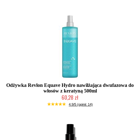
Odżywka Revlon Equave Hydro nawilżająca dwufazowa do
włosów z keratyną 500ml
60,28 zł
Duża ilość (wysyłka w 24h)
4.9/5 (opinii: 14)