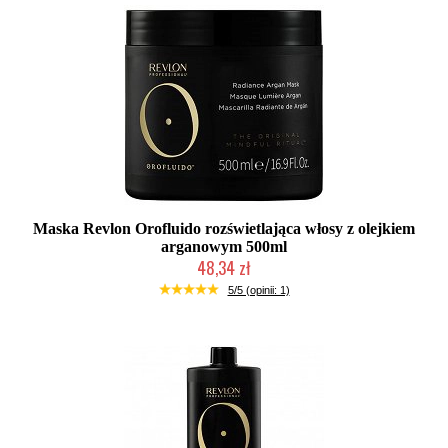
Maska Revlon Orofluido rozświetlająca włosy z olejkiem
arganowym 500ml
48,34 zł
Duża ilość (wysyłka w 24h)
5/5 (opinii: 1)