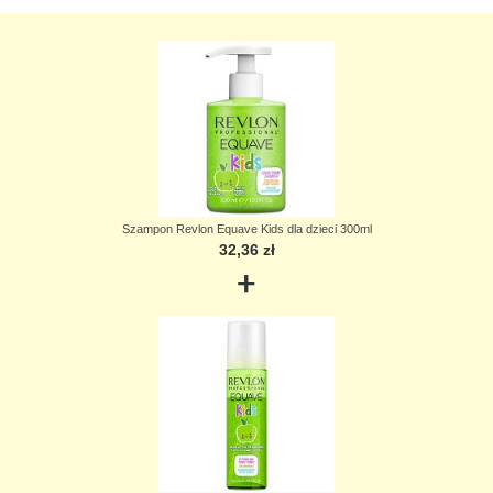
Szampon Revlon Equave Kids dla dzieci 300ml
32,36 zł
+