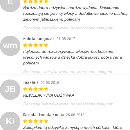
E
Bardzo dobra odżywka i bardzo wydajna. Doskonale
rozczesują sie po niej włosy a dodatkowo pieknie pachną
zielonym jabłuszkiem. polecam
Recenzja zweryfikowana, potwierdzona zakupem
wioletta maciejewska
31-05-2017
wm
najlepsza do rozczesywania włosów, bezboleśnie
kręconych włosów u dziecka dobra jakośc dobra cena
polecam
Recenzja zweryfikowana, potwierdzona zakupem
Jacek Belz
09-03-2016
JB
REWELACYJNA ODŻYWKA
Recenzja zweryfikowana, potwierdzona zakupem
Karolinka i Ewelinka z mamą
26-08-2013
Ki
Zakupiłam tą odżywkę z myślą o moich córkach, które