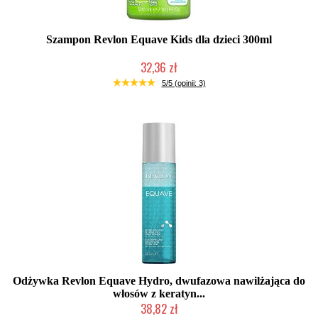
Szampon Revlon Equave Kids dla dzieci 300ml
32,36 zł
Duża ilość (wysyłka w 24h)
5/5 (opinii: 3)
Odżywka Revlon Equave Hydro, dwufazowa nawilżająca do
włosów z keratyn...
38,82 zł