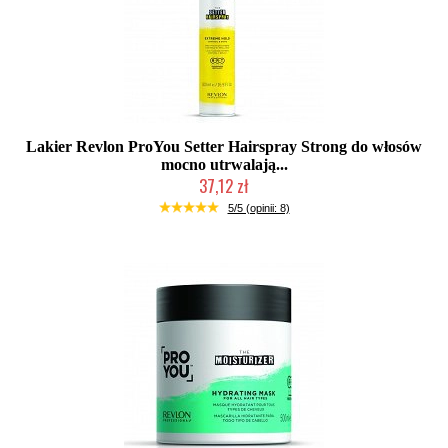
Lakier Revlon ProYou Setter Hairspray Strong do włosów
mocno utrwalają...
37,12 zł
Mała ilość (wysyłka w 24h)
5/5 (opinii: 8)