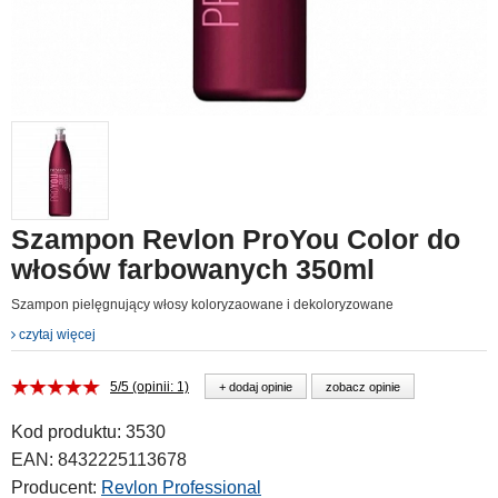
Szampon Revlon ProYou Color do
włosów farbowanych 350ml
Szampon pielęgnujący włosy koloryzaowane i dekoloryzowane
czytaj więcej
5/5 (opinii: 1)
+ dodaj opinie
zobacz opinie
Kod produktu:
3530
EAN:
8432225113678
Producent:
Revlon Professional