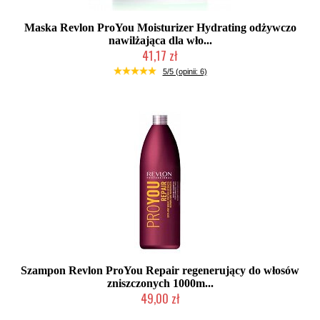
Maska Revlon ProYou Moisturizer Hydrating odżywczo
nawilżająca dla wło...
41,17 zł
Duża ilość (wysyłka w 24h)
5/5 (opinii: 6)
Szampon Revlon ProYou Repair regenerujący do włosów
zniszczonych 1000m...
49,00 zł
Chwilowo niedostępny