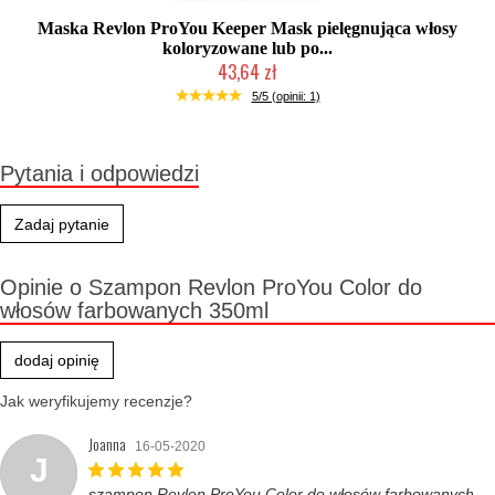
Maska Revlon ProYou Keeper Mask pielęgnująca włosy
koloryzowane lub po...
43,64 zł
Chwilowo niedostępny
5/5 (opinii: 1)
Pytania i odpowiedzi
Zadaj pytanie
Opinie o Szampon Revlon ProYou Color do
włosów farbowanych 350ml
dodaj opinię
Jak weryfikujemy recenzje?
Joanna
16-05-2020
J
szampon Revlon ProYou Color do włosów farbowanych