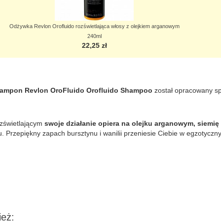
Odżywka Revlon Orofluido rozświetlająca włosy z olejkiem arganowym
240ml
22,25 zł
ampon Revlon OroFluido Orofluido Shampoo
został opracowany spe
ozświetlającym
swoje działanie opiera na olejku arganowym, siemi
. Przepiękny zapach bursztynu i wanilii przeniesie Ciebie w egzotyczn
ież: