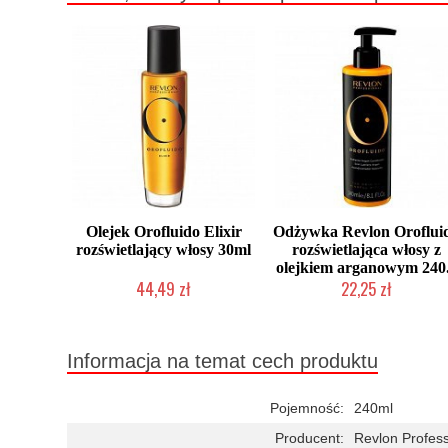
Olejek Orofluido Elixir
Odżywka Revlon Oroflui
rozświetlający włosy 30ml
rozświetlająca włosy z
olejkiem arganowym 240.
44,49 zł
22,25 zł
Chwilowo niedostępny
Duża ilość (wysyłka w 24h)
Informacja na temat cech produktu
Pojemność:
240ml
Producent:
Revlon Profess