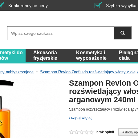
Konkurencyjne ceny
Szybka wysyłka
Wyszukaj
metyki do
Akcesoria
Kosmetyka i
Pielęgn
sów
fryzjerskie
wyposażenie
ciała
ny nabłyszczające
Szampon Revlon Orofluido rozświetlający włosy z ol
Szampon Revlon O
rozświetlający wło
arganowym 240ml
Szampon oczyszczający i rozświetlający
czytaj więcej
brak opinii
+ dodaj op