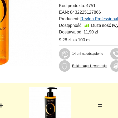
Kod produktu:
4751
EAN:
8432225127866
Producent:
Revlon Professiona
Dostępność:
Duża ilość (w
Dostawa od:
11,90 zł
9,28 zł
za
100 ml
14 dni na odstąpienie
Reklamacje i gwarancje
+
=