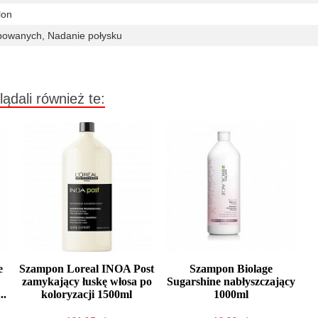
lon
bowanych, Nadanie połysku
lądali również te:
e
Szampon Loreal INOA Post
Szampon Biolage
zamykający łuskę włosa po
Sugarshine nabłyszczający
..
koloryzacji 1500ml
1000ml