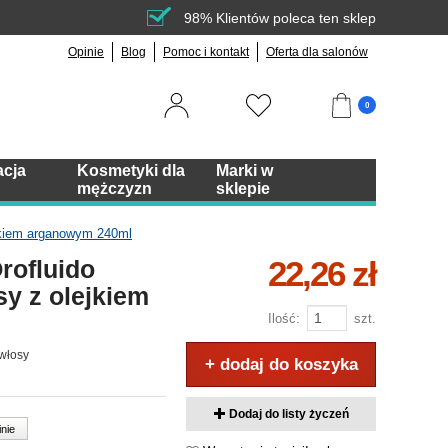
98% Klientów poleca ten sklep
Opinie
Blog
Pomoc i kontakt
Oferta dla salonów
0
acja
Kosmetyki dla
Marki w
mężczyzn
sklepie
ejkiem arganowym 240ml
22,26 zł
rofluido
sy z olejkiem
Ilość:
szt.
 włosy
+ dodaj do koszyka
Dodaj do listy życzeń
inie