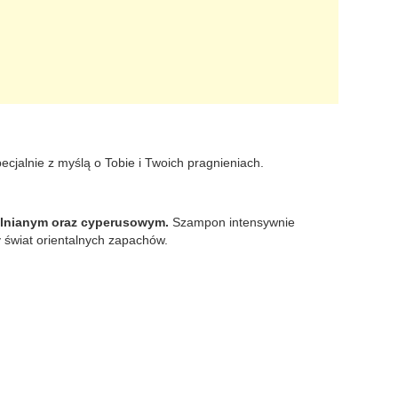
cjalnie z myślą o Tobie i Twoich pragnieniach.
ę lnianym oraz cyperusowym.
Szampon intensywnie
y świat orientalnych zapachów.