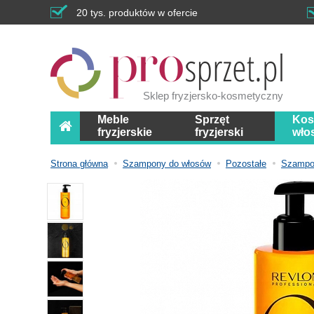
20 tys. produktów w ofercie
Sklep fryzjersko-kosmetyczny
Meble
Sprzęt
Kos
fryzjerskie
fryzjerski
wło
Strona główna
Szampony do włosów
Pozostałe
Szampo