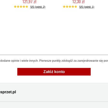
121,97 zł
12,30 zł
Chwilowo niedostępny
Produkt wycofany
5/5 (opinii: 2)
5/5 (opinii: 1)
dodane opinie i wiele innych. Pierwsze punkty zdobądź za zarejestrowanie się pon
Załóż konto
sprzet.pl