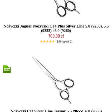
Nożyczki Jaguar Nożyczki CJ4 Plus Silver Line 5.0 (9250), 5.5
(9255) i 6.0 (9260)
760,90 zł
Mała ilość (wysyłka w 24h)
5/5 (opinii: 1)
Nożyczki Cj3 Silver Line Jaguar 5.5 (9655), 6.0 (9660)