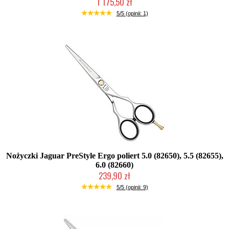
1 175,50 zł
2-5 dni roboczych
5/5 (opinii: 1)
Nożyczki Jaguar PreStyle Ergo poliert 5.0 (82650), 5.5 (82655),
6.0 (82660)
239,90 zł
Mała ilość (wysyłka w 24h)
5/5 (opinii: 9)