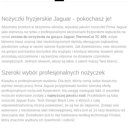
Nożyczki fryzjerskie Jaguar - pokochasz je!
Absolutny przełom w strzyżeniu włosów, wysokiej jakości nożyczki! Firma Jaguar
jako pierwsza na rynku z profesjonalnymi akcesoriami fryzjerskimi wypuściła na
rynek
zestaw do strzyżenia na gorąco Jaguar ThermoCut TC 400
, dzięki
któremu masz szansę stać niedoścignionym stylistą oferującym najbardziej
prestiżowe usługi w swoim salonie fryzjerskim. Jak dowiedziono, owe strzyżenie
na gorąco jest bardzo korzystne dla wyglądu i kondycji włosów, bowiem włosy
pozostają uszczelnione i są bardziej odporne na działanie czynników
zewnętrznych. Jednym słowem, włosy są takie, o jakich marzą Twoi klienci…
Szeroki wybór profesjonalnych nożyczek
Klasyka w profesjonalnym wydaniu. Dla tych, którzy cenią sobie klasyczny
wymiar swojej pracy, firma Jaguar przygotowała bardzo szeroką ofertę
profesjonalnych nożyczek fryzjerskich. Na uwagę zasługuje fakt, iż wszelkie
nożyczki wykonane zostały z
najwyższej jakości stali
. Przykładem są tutaj
nożyczki Jaguar Euro- Tech Design Black Line, o których z całą
odpowiedzialnością można powiedzieć, że są nie do stępienia. Zostały one
wykonane z nierdzewnej stali mikrowęglowej, która jest aż 10 razy twardsza niż
zwyczajna stal. Dodatkowo jest to stal hartowana według technologii Friodur,
która znacznie wydłuża ich żywotność i ostrość.