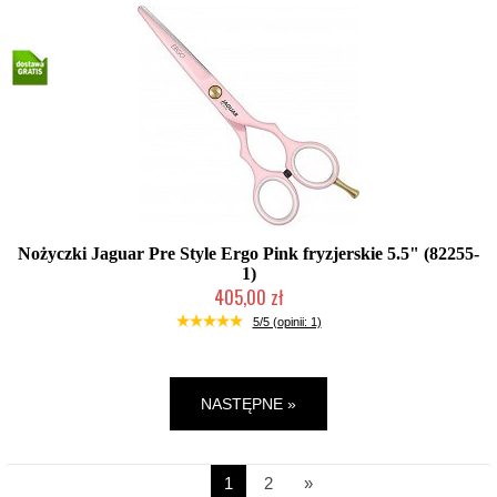
Nożyczki Jaguar Pre Style Ergo Pink fryzjerskie 5.5" (82255-
1)
405,00 zł
Duża ilość (wysyłka w 24h)
5/5 (opinii: 1)
NASTĘPNE »
1
2
»