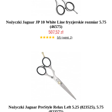
Nożyczki Jaguar JP 10 White Line fryzjerskie rozmiar 5.75
(46575)
507,52 zł
Mała ilość (wysyłka w 24h)
5/5 (opinii: 2)
Nożyczki Jaguar PreStyle Relax Left 5.25 (823525), 5.75
(823575)