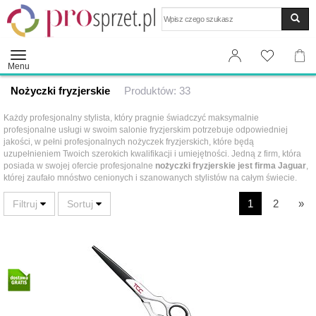
Wyszukaj
Menu
Nożyczki fryzjerskie
Produktów: 33
Każdy profesjonalny stylista, który pragnie świadczyć maksymalnie
profesjonalne usługi w swoim salonie fryzjerskim potrzebuje odpowiedniej
jakości, w pełni profesjonalnych nożyczek fryzjerskich, które będą
uzupełnieniem Twoich szerokich kwalifikacji i umiejętności. Jedną z firm, która
posiada w swojej ofercie profesjonalne
nożyczki fryzjerskie jest firma Jaguar
,
której zaufało mnóstwo cenionych i szanowanych stylistów na całym świecie.
1
2
»