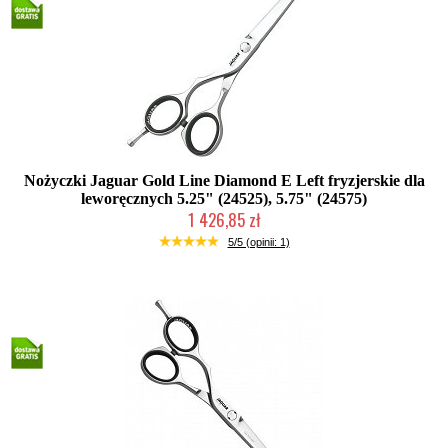
Nożyczki Jaguar Gold Line Diamond E Left fryzjerskie dla
leworęcznych 5.25" (24525), 5.75" (24575)
1 426,85 zł
Duża ilość (wysyłka w 24h)
5/5 (opinii: 1)