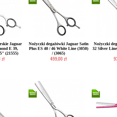
rskie Jaguar
Nożyczki degażówki Jaguar Satin
Nożyczki de
mond E 39,
Plus ES 40 / 46 White Line (3050)
32 Silver Lin
5" (21555)
/ (3065)
 zł
499,00 zł
9
oczych
Mała ilość (wysyłka w 24h)
Mała iloś