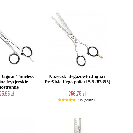
Jaguar Timeless
Nożyczki degażówki Jaguar
ne fryzjerskie
PreStyle Ergo poliert 5.5 (83355)
nostronne
25,95 zł
256,75 zł
ni roboczych
Duża ilość (wysyłka w 24h)
5/5 (opinii: 1)