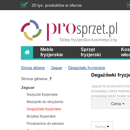
20 tys. produktów w ofercie
Sklep fryzjersko-kosmetyczny
Meble
Sprzęt
Kos
fryzjerskie
fryzjerski
wło
Strona główna
Jaguar
Degażówki fryzjerskie
Degażówki fryzje
Strona główna
Jaguar to producent ren
Jaguar
posiadają ostrza hartow
Nożyczki fryzjerskie
posiadają także śrubę r
Maszynki do strzyżenia
Cena
Degażówki fryzjerskie
Brzytwy fryzjerskie
Prostownice do włosów