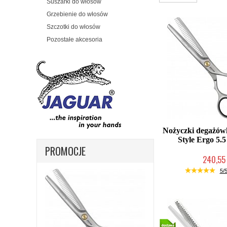
Suszarki do włosów
Grzebienie do włosów
Szczotki do włosów
Pozostałe akcesoria
Nożyczki degażów
Style Ergo 5.5
PROMOCJE
240,55 
Duża ilość (wysy
5/5