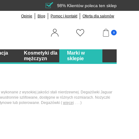
98% Klientów poleca ten sklep
Opinie
Blog
Pomoc i kontakt
Oferta dla salonów
0
acja
Kosmetyki dla
Marki w
mężczyzn
sklepie
i wykonane z wysokiej jakości stali nierdzewnej. Degażówki Jaguar
dwustronnie szlifowane, dostępne w różnych rozmiarach. Nożyczki
 satynowe lub polerowane. Degażówki (
więcej
. . . )