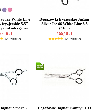
aguar White Line
Degażówki fryzjerskie Jaguar
, fryzjerskie 5,5"
Silver Ice 46 White Line 6.5
ry) antyalergiczne
(3165)
62,16 zł
455,40 zł
ć (wysyłka w 24h)
2-5 dni roboczych
5/5 (opinii: 2)
5/5 (opinii: 2)
Jaguar Smart 39
Degażówki Jaguar Kamiyu T33