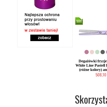
Degażówki fryzje
White Line Pastell P
(różne kolory) an
508,10 
Mała ilość (wysy
Skorzyst