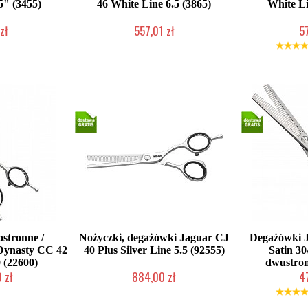
5" (3455)
46 White Line 6.5 (3865)
White Li
zł
557,01 zł
5
oczych
2-5 dni roboczych
Mała iloś
stronne /
Nożyczki, degażówki Jaguar CJ
Degażówki J
Dynasty CC 42
40 Plus Silver Line 5.5 (92555)
Satin 30
 (22600)
dwustron
 zł
884,00 zł
4
oczych
Duża ilość (wysyłka w 24h)
Duża iloś