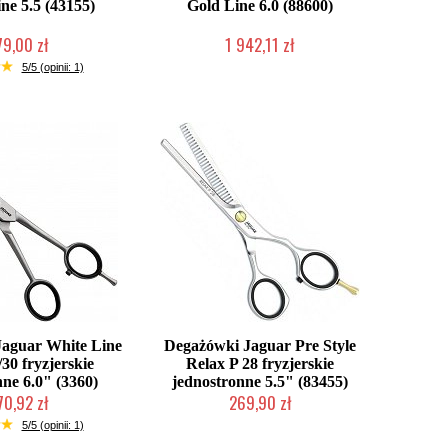
ne 5.5 (43155)
Gold Line 6.0 (88600)
79,00 zł
1 942,11 zł
ć (wysyłka w 24h)
2-5 dni roboczych
5/5 (opinii: 1)
aguar White Line
Degażówki Jaguar Pre Style
/30 fryzjerskie
Relax P 28 fryzjerskie
ne 6.0" (3360)
jednostronne 5.5" (83455)
70,92 zł
269,90 zł
ć (wysyłka w 24h)
Duża ilość (wysyłka w 24h)
5/5 (opinii: 1)