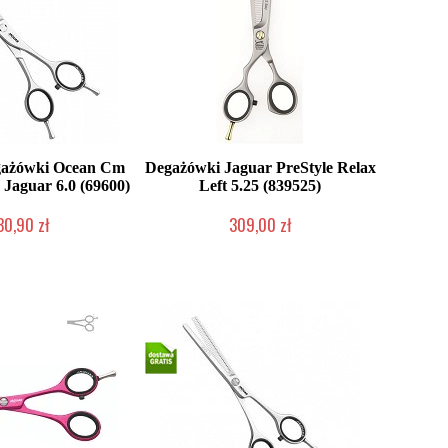
gażówki Ocean Cm
Degażówki Jaguar PreStyle Relax
e Jaguar 6.0 (69600)
Left 5.25 (839525)
30,90 zł
309,00 zł
ć (wysyłka w 24h)
Duża ilość (wysyłka w 24h)