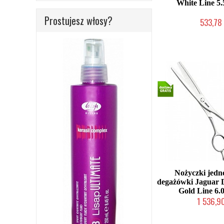
White Line 5.
Prostujesz włosy?
533,78 
2-5 dni rob
Nożyczki jedno
degażówki Jaguar 
Gold Line 6.0
1 536,90
2-5 dni rob