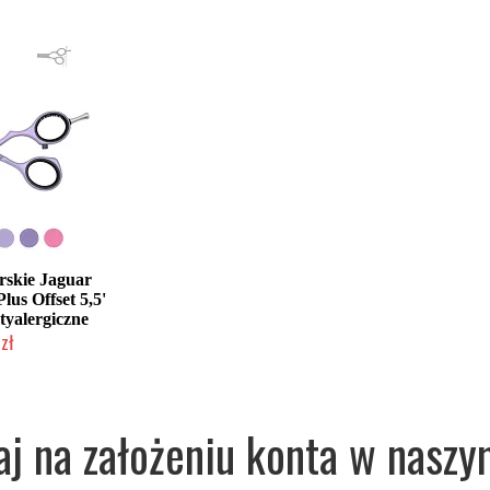
rskie Jaguar
lus Offset 5,5'
tyalergiczne
zł
łka w 24h)
aj na założeniu konta w naszy