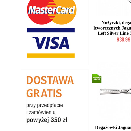
Nożyczki, deg
leworęcznych Jagu
Left Silver Line 
938,99 
Mała ilość (wysy
Degażówki Jaguar