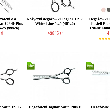
ażówki dla
Nożyczki degażówki Jaguar JP 38
Degażówki J
ar CJ 40 Plus
White Line 5.25 (46526)
Pastell Plus
5.25 (99526)
(różne kolo
zł
498,15 zł
4
łka w 24h)
Duża ilość (wysyłka w 24h)
Mała iloś
 Satin ES 27
Degażówki Jaguar Satin Plus E
Degażówki 