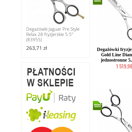
Degażówki Jaguar Pre Style
Relax 28 fryzjerskie 5.5"
(83955)
263,71 zł
Degażówki fryzje
Gold Line Dia
jednostronne 5,
1 519,98
2-5 dni rob