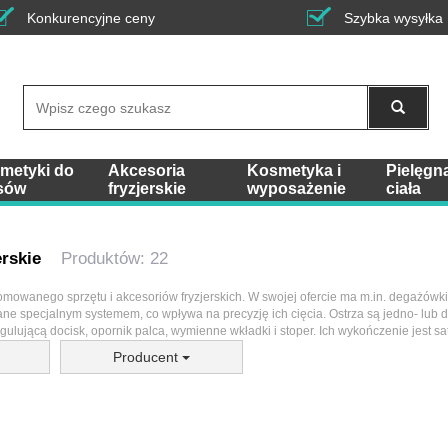
Konkurencyjne ceny
Szybka wysyłka
Wyszukaj
metyki do
Akcesoria
Kosmetyka i
Pielęgn
sów
fryzjerskie
wyposażenie
ciała
rskie
Produktów: 22
omowanego sprzętu i akcesoriów fryzjerskich. W swojej ofercie ma m.in. degażówk
ane specjalnym systemem, co wpływa na precyzję ich cięcia. Ostrza są jedno- lub 
egulującą docisk, opornik palca, wymienne wkładki i stoper. Ich wykończenie jest
Producent