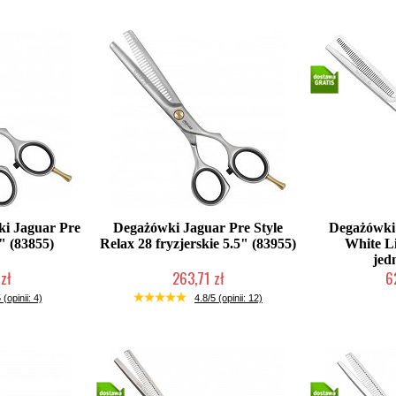
ki Jaguar Pre
Degażówki Jaguar Pre Style
Degażówki 
" (83855)
Relax 28 fryzjerskie 5.5" (83955)
White Li
jed
zł
263,71 zł
6
łka w 24h)
Duża ilość (wysyłka w 24h)
2-5 d
 (opinii: 4)
4.8/5 (opinii: 12)