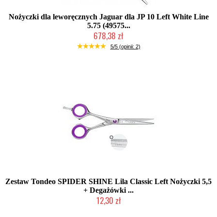
Nożyczki dla leworęcznych Jaguar dla JP 10 Left White Line
5.75 (49575...
678,38 zł
Produkt wycofany
5/5 (opinii: 2)
Zestaw Tondeo SPIDER SHINE Lila Classic Left Nożyczki 5,5
+ Degażówki ...
12,30 zł
Produkt wycofany