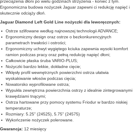
przeciążenia dłoni po wielu godzinach strzyżenia - koniec z tym.
Ergonomiczna budowa nożyczek Jaguar zapewni ci redukcję napięć i
skutecznie odciąży dłoń.
Jaguar Diamond Left Gold Line nożyczki dla leworęcznych:
Ostrze szlifowane według najnowszej technologii ADVANCE;
Ergonomiczny design oraz ostrze o bezkonkurencyjnych
parametrach trwałości i ostrości;
Ergonomiczny uchwyt wygiętego kciuka zapewnia wysoki komfort
ramion podczas pracy oraz pełną redukcję napięć dłoni;
Całkowicie płaska śruba VARIO-PLUS;
Nożyczki bardzo lekkie, dokładne cięcie;
Wklęsły profil wewnętrznych powierzchni ostrza ułatwia
wyskakiwanie włosów podczas cięcia;
Nowatorsko wyprofilowane ostrza;
Wypukła zewnętrzna powierzchnia ostrzy z idealnie zintegrowanymi
krawędziami tnącymi;
Ostrza hartowane przy pomocy systemu Friodur w bardzo niskiej
temperaturze;
Rozmiary: 5.25" (24525), 5.75" (24575)
Wykończenie nożyczek polerowane.
Gwarancja:
12 miesięcy