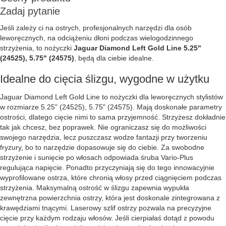
Zadaj pytanie
Jeśli zależy ci na ostrych, profesjonalnych narzędzi dla osób
leworęcznych, na odciążeniu dłoni podczas wielogodzinnego
strzyżenia, to nożyczki
Jaguar Diamond Left Gold Line 5.25"
(24525), 5.75" (24575)
, będą dla ciebie idealne.
Idealne do cięcia ślizgu, wygodne w użytku
Jaguar Diamond Left Gold Line to nożyczki dla leworęcznych stylistów
w rozmiarze 5.25" (24525), 5.75" (24575). Mają doskonałe parametry
ostrości, dlatego cięcie nimi to sama przyjemność. Strzyżesz dokładnie
tak jak chcesz, bez poprawek. Nie ograniczasz się do możliwości
swojego narzędzia, lecz puszczasz wodze fantazji przy tworzeniu
fryzury, bo to narzędzie dopasowuje się do ciebie. Za swobodne
strzyżenie i sunięcie po włosach odpowiada śruba Vario-Plus
regulująca napięcie. Ponadto przyczyniają się do tego innowacyjnie
wyprofilowane ostrza, które chronią włosy przed ciągnięciem podczas
strzyżenia. Maksymalną ostrość w ślizgu zapewnia wypukła
zewnętrzna powierzchnia ostrzy, która jest doskonale zintegrowana z
krawędziami tnącymi. Laserowy szlif ostrzy pozwala na precyzyjne
cięcie przy każdym rodzaju włosów. Jeśli cierpiałaś dotąd z powodu