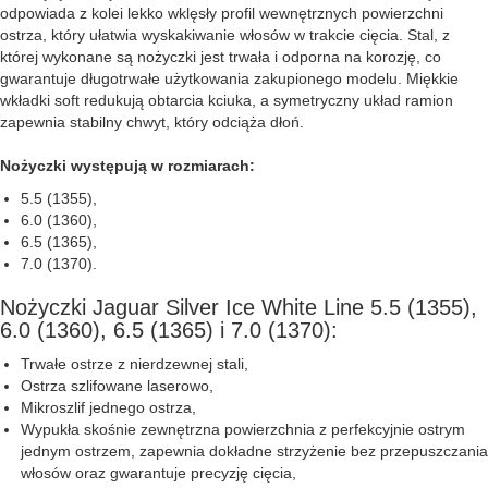
odpowiada z kolei lekko wklęsły profil wewnętrznych powierzchni
ostrza, który ułatwia wyskakiwanie włosów w trakcie cięcia. Stal, z
której wykonane są nożyczki jest trwała i odporna na korozję, co
gwarantuje długotrwałe użytkowania zakupionego modelu. Miękkie
wkładki soft redukują obtarcia kciuka, a symetryczny układ ramion
zapewnia stabilny chwyt, który odciąża dłoń.
Nożyczki występują w rozmiarach:
5.5 (1355),
6.0 (1360),
6.5 (1365),
7.0 (1370).
Nożyczki Jaguar Silver Ice White Line 5.5 (1355),
6.0 (1360), 6.5 (1365) i 7.0 (1370):
Trwałe ostrze z nierdzewnej stali,
Ostrza szlifowane laserowo,
Mikroszlif jednego ostrza,
Wypukła skośnie zewnętrzna powierzchnia z perfekcyjnie ostrym
jednym ostrzem, zapewnia dokładne strzyżenie bez przepuszczania
włosów oraz gwarantuje precyzję cięcia,