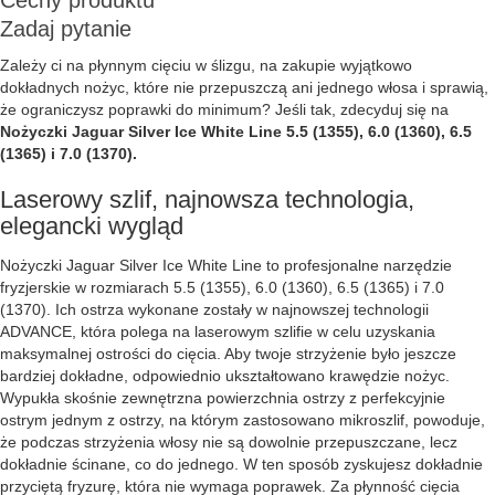
Cechy produktu
Zadaj pytanie
Zależy ci na płynnym cięciu w ślizgu, na zakupie wyjątkowo
dokładnych nożyc, które nie przepuszczą ani jednego włosa i sprawią,
że ograniczysz poprawki do minimum? Jeśli tak, zdecyduj się na
Nożyczki Jaguar Silver Ice White Line 5.5 (1355), 6.0 (1360), 6.5
(1365) i 7.0 (1370).
Laserowy szlif, najnowsza technologia,
elegancki wygląd
Nożyczki Jaguar Silver Ice White Line to profesjonalne narzędzie
fryzjerskie w rozmiarach 5.5 (1355), 6.0 (1360), 6.5 (1365) i 7.0
(1370). Ich ostrza wykonane zostały w najnowszej technologii
ADVANCE, która polega na laserowym szlifie w celu uzyskania
maksymalnej ostrości do cięcia. Aby twoje strzyżenie było jeszcze
bardziej dokładne, odpowiednio ukształtowano krawędzie nożyc.
Wypukła skośnie zewnętrzna powierzchnia ostrzy z perfekcyjnie
ostrym jednym z ostrzy, na którym zastosowano mikroszlif, powoduje,
że podczas strzyżenia włosy nie są dowolnie przepuszczane, lecz
dokładnie ścinane, co do jednego. W ten sposób zyskujesz dokładnie
przyciętą fryzurę, która nie wymaga poprawek. Za płynność cięcia