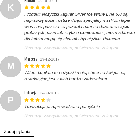
Konrad
23-10-2019
K
Produkt: Nożyczki Jaguar Silver Ice White Line 6.0 są
naprawdę duże , ostrze dzięki specjalnym szlifom łapie
włos i nie puszcza co pozwala nam na dokładne cięcie
grubszych pasm lub szybkie cieniowanie , moim zdaniem
dla kobiet mogą się okazać zbyt ciężkie. Polecam
Recenzja zweryfikowana, potwierdzona zakupem
Marzena
29-12-2017
M
Witam,kupiłam te nożyczki mojej córce na święta ,są
rewelacyjne,jest z nich bardzo zadowolona.
Patrycja
12-08-2016
P
Transakcja przeprowadzona pomyślnie.
Recenzja zweryfikowana, potwierdzona zakupem
Zadaj pytanie