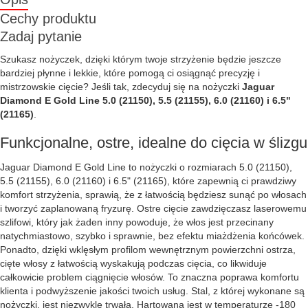
Cechy produktu
Zadaj pytanie
Szukasz nożyczek, dzięki którym twoje strzyżenie będzie jeszcze
bardziej płynne i lekkie, które pomogą ci osiągnąć precyzję i
mistrzowskie cięcie? Jeśli tak, zdecyduj się na nożyczki
Jaguar
Diamond E Gold Line 5.0 (21150), 5.5 (21155), 6.0 (21160) i 6.5"
(21165)
.
Funkcjonalne, ostre, idealne do cięcia w ślizgu
Jaguar Diamond E Gold Line to nożyczki o rozmiarach 5.0 (21150),
5.5 (21155), 6.0 (21160) i 6.5" (21165), które zapewnią ci prawdziwy
komfort strzyżenia, sprawią, że z łatwością będziesz sunąć po włosach
i tworzyć zaplanowaną fryzurę. Ostre cięcie zawdzięczasz laserowemu
szlifowi, który jak żaden inny powoduje, że włos jest przecinany
natychmiastowo, szybko i sprawnie, bez efektu miażdżenia końcówek.
Ponadto, dzięki wklęsłym profilom wewnętrznym powierzchni ostrza,
cięte włosy z łatwością wyskakują podczas cięcia, co likwiduje
całkowicie problem ciągnięcie włosów. To znaczna poprawa komfortu
klienta i podwyższenie jakości twoich usług. Stal, z której wykonane są
nożyczki, jest niezwykle trwała. Hartowana jest w temperaturze -180