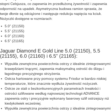
stopni Celsjusza, co zapewnia im przedłużoną żywotność i zapewnia
odporność na upadek. Asymetryczna budowa ramion sprawia, że
twoje dłonie są odciążone i następuje redukcja napięcia na kciuk.
Nożyczki dostępne w rozmiarach:
5.0” (21150)
5.5” (21155)
6.0” (21160)
6.5" (21165)
Jaguar Diamond E Gold Line 5.0 (21150), 5.5
(21155), 6.0 (21160) i 6.5" (21165):
Wypukła zewnętrzna powierzchnia ostrzy z idealnie zintegrowanymi
krawędziami tnącymi, zapewnia maksymalną ostrość do ślizgu i
łagodnego precyzyjnego strzyżenia.
Ostrza hartowane przy pomocy systemu Friodur w bardzo niskiej
temperaturze, które znacznie wydłuża żywotność nożyczek.
Ostrze ze stali o bezkonkurencyjnych parametrach trwałości i
ostrości szlifowane według najnowszej technologii ADVANCE
zapewnia ostry i precyzyjnie wykonany laserowy szlif ostrzejszy niż
kiedykolwiek wcześniej.
Wypukła zewnętrzna powierzchnia ostrzy z idealnie zintegrowanymi