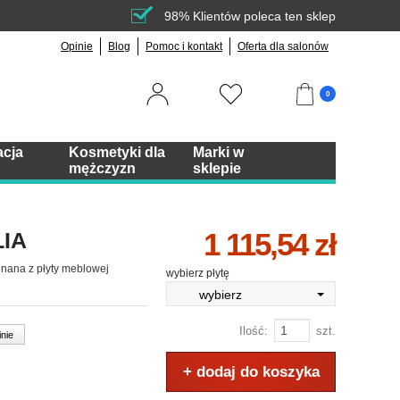
98% Klientów poleca ten sklep
Opinie
Blog
Pomoc i kontakt
Oferta dla salonów
0
acja
Kosmetyki dla
Marki w
mężczyzn
sklepie
1 115,54 zł
LIA
onana z płyty meblowej
wybierz płytę
wybierz
Ilość:
szt.
inie
+ dodaj do koszyka