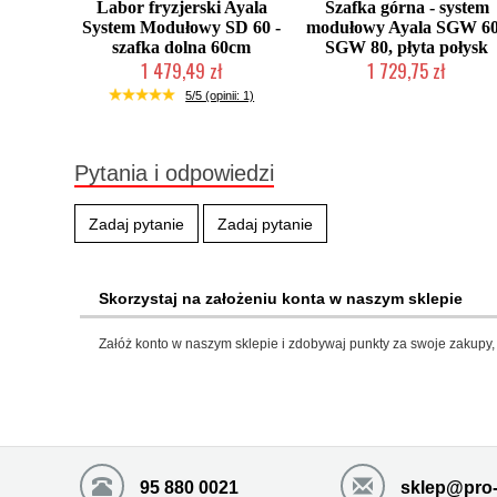
Labor fryzjerski Ayala
Szafka górna - system
System Modułowy SD 60 -
modułowy Ayala SGW 60
szafka dolna 60cm
SGW 80, płyta połysk
1 479,49 zł
1 729,75 zł
Produkcja na zamówienie Klienta
Produkcja na zamówienie Klien
5/5 (opinii: 1)
Pytania i odpowiedzi
Zadaj pytanie
Zadaj pytanie
Skorzystaj na założeniu konta w naszym sklepie
Załóż konto w naszym sklepie i zdobywaj punkty za swoje zakupy, 
95 880 0021
sklep@pro-