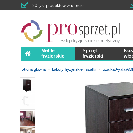
20 tys. produktów w ofercie
Sklep fryzjersko-kosmetyczny
Meble
Sprzęt
Kos
fryzjerskie
fryzjerski
wło
Strona główna
Labory fryzjerskie i szafki
Szafka Ayala AM