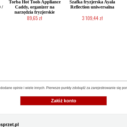
Torba Hot Tools Appliance
Szafka fryzjerska Ayala
 /
Caddy, organizer na
Reflection uniwersalna
narzędzia fryzjerskie
89,65 zł
3 109,44 zł
ta
Duża ilość (wysyłka w 24h)
Produkt wycofany
dodane opinie i wiele innych. Pierwsze punkty zdobądź za zarejestrowanie się pon
Załóż konto
sprzet.pl