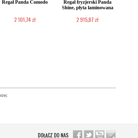
Regał Panda Comodo
Regał fryzjerski Panda
Shine, płyta laminowana
2 101,74 zł
2 915,87 zł
Chwilowo niedostępny
Chwilowo niedostępny
iżej:
DOŁĄCZ DO NAS