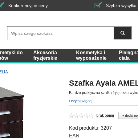
Konkurencyjne ceny
Szybka wysyłka
Wyszukaj
metyki do
Akcesoria
Kosmetyka i
Pielęgn
sów
fryzjerskie
wyposażenie
ciała
ELIA
Szafka Ayala AME
Bardzo praktyczna szafka fryzjerska wyk
czytaj więcej
brak opinii
+ dodaj op
Kod produktu:
3207
EAN: