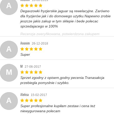
18-08-2019
A
Degaxzowki fryzjerskie jaguar są rewelacyjne. Zarówno
dla fryzjerów jak i do domowego użytku.Napewno zrobie
jeszcze jakis zakup w tym sklepie i bede polecac
sprzedajacego w 100%
Recenzja zweryfikowana, potwierdzona zakupem
Anonim
26-12-2018
A
Super
M
27-06-2017
M
Sprzet zgodny z opisem,godny pecenia.Tranasakcja
przebiegla pomyslnie i szybko.
Aleksa
15-02-2017
A
Super profesjonalne kupiłam zestaw i cena też
niewygurowana polecam