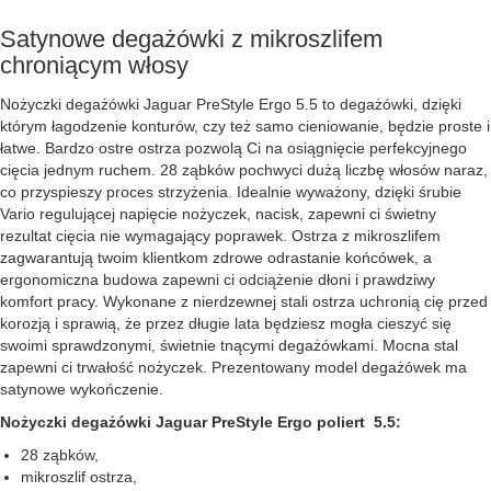
Satynowe degażówki z mikroszlifem
chroniącym włosy
Nożyczki degażówki Jaguar PreStyle Ergo 5.5 to degażówki, dzięki
którym łagodzenie konturów, czy też samo cieniowanie, będzie proste i
łatwe. Bardzo ostre ostrza pozwolą Ci na osiągnięcie perfekcyjnego
cięcia jednym ruchem. 28 ząbków pochwyci dużą liczbę włosów naraz,
co przyspieszy proces strzyżenia. Idealnie wyważony, dzięki śrubie
Vario regulującej napięcie nożyczek, nacisk, zapewni ci świetny
rezultat cięcia nie wymagający poprawek. Ostrza z mikroszlifem
zagwarantują twoim klientkom zdrowe odrastanie końcówek, a
ergonomiczna budowa zapewni ci odciążenie dłoni i prawdziwy
komfort pracy. Wykonane z nierdzewnej stali ostrza uchronią cię przed
korozją i sprawią, że przez długie lata będziesz mogła cieszyć się
swoimi sprawdzonymi, świetnie tnącymi degażówkami. Mocna stal
zapewni ci trwałość nożyczek. Prezentowany model degażówek ma
satynowe wykończenie.
Nożyczki degażówki Jaguar PreStyle Ergo poliert 5.5:
28 ząbków,
mikroszlif ostrza,