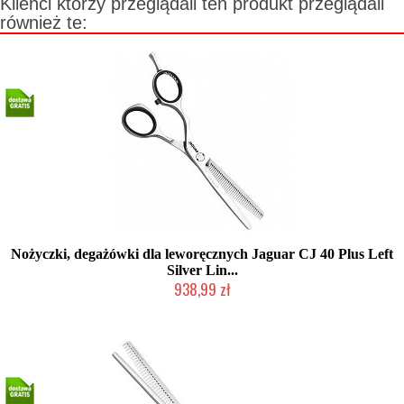
Klienci którzy przeglądali ten produkt przeglądali
również te:
Nożyczki, degażówki dla leworęcznych Jaguar CJ 40 Plus Left
Silver Lin...
938,99 zł
Mała ilość (wysyłka w 24h)