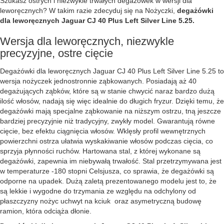
Szukasz ostrych i niezwykle trwałych degażówek w wersji dla
leworęcznych? W takim razie zdecyduj się na Nożyczki,
degażówki
dla leworęcznych Jaguar CJ 40 Plus Left Silver Line 5.25.
Wersja dla leworęcznych, niezwykle
precyzyjne, ostre cięcie
Degażówki dla leworęcznych Jaguar CJ 40 Plus Left Silver Line 5.25 to
wersja nożyczek jednostronnie ząbkowanych. Posiadają aż 40
degażujących ząbków, które są w stanie chwycić naraz bardzo dużą
ilość włosów, nadają się więc idealnie do długich fryzur. Dzięki temu, że
degażówki mają specjalne ząbkowanie na niższym ostrzu, tną jeszcze
bardziej precyzyjnie niż tradycyjny, zwykły model. Gwarantują równe
cięcie, bez efektu ciągnięcia włosów. Wklęsły profil wewnętrznych
powierzchni ostrza ułatwia wyskakiwanie włosów podczas cięcia, co
sprzyja płynności ruchów. Hartowana stal, z której wykonane są
degażówki, zapewnia im niebywałą trwałość. Stal przetrzymywana jest
w temperaturze -180 stopni Celsjusza, co sprawia, że degażówki są
odporne na upadek. Dużą zaletą prezentowanego modelu jest to, że
są lekkie i wygodne do trzymania ze względu na odchylony od
płaszczyzny nożyc uchwyt na kciuk oraz asymetryczną budowę
ramion, która odciąża dłonie.