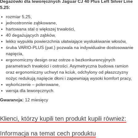
Degażówki dla leworęcznych Jaguar CJ 40 Plus Left Silver Line
5.25:
rozmiar 5,25,
jednostronnie ząbkowane,
hartowana stal o większej trwałości,
40 degażujących ząbków,
lekko wypukła powierzchnia ułatwiające wyskakiwanie włosów,
śruba VARIO-PLUS (pat.) pozwala na indywidualne dostosowanie
napięcia,
ergonomiczny design oraz ostrze o bezkonkurencyjnych
parametrach trwałości i ostrości. Asymetryczna budowa ramion
oraz ergonomiczny uchwyt na kciuk, odchylony od płaszczyzny
nożyc redukują napięcie dłoni i zapewniają wysoki komfort pracy,
wykończenie – polerowane,
wersja dla leworęcznych.
Gwarancja:
12 miesięcy
Klienci, którzy kupili ten produkt kupili również:
Informacja na temat cech produktu