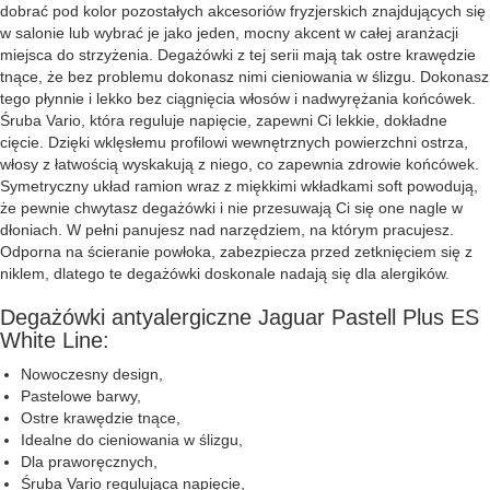
dobrać pod kolor pozostałych akcesoriów fryzjerskich znajdujących się
w salonie lub wybrać je jako jeden, mocny akcent w całej aranżacji
miejsca do strzyżenia. Degażówki z tej serii mają tak ostre krawędzie
tnące, że bez problemu dokonasz nimi cieniowania w ślizgu. Dokonasz
tego płynnie i lekko bez ciągnięcia włosów i nadwyrężania końcówek.
Śruba Vario, która reguluje napięcie, zapewni Ci lekkie, dokładne
cięcie. Dzięki wklęsłemu profilowi wewnętrznych powierzchni ostrza,
włosy z łatwością wyskakują z niego, co zapewnia zdrowie końcówek.
Symetryczny układ ramion wraz z miękkimi wkładkami soft powodują,
że pewnie chwytasz degażówki i nie przesuwają Ci się one nagle w
dłoniach. W pełni panujesz nad narzędziem, na którym pracujesz.
Odporna na ścieranie powłoka, zabezpiecza przed zetknięciem się z
niklem, dlatego te degażówki doskonale nadają się dla alergików.
Degażówki antyalergiczne Jaguar Pastell Plus ES
White Line:
Nowoczesny design,
Pastelowe barwy,
Ostre krawędzie tnące,
Idealne do cieniowania w ślizgu,
Dla praworęcznych,
Śruba Vario regulująca napięcie,