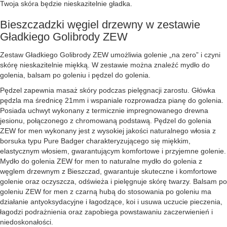
Twoja skóra będzie nieskazitelnie gładka.
Bieszczadzki węgiel drzewny w zestawie
Gładkiego Golibrody ZEW
Zestaw Gładkiego Golibrody ZEW umożliwia golenie „na zero” i czyni
skórę nieskazitelnie miękką. W zestawie można znaleźć mydło do
golenia, balsam po goleniu i pędzel do golenia.
Pędzel zapewnia masaż skóry podczas pielęgnacji zarostu. Główka
pędzla ma średnicę 21mm i wspaniale rozprowadza pianę do golenia.
Posiada uchwyt wykonany z termicznie impregnowanego drewna
jesionu, połączonego z chromowaną podstawą. Pędzel do golenia
ZEW for men wykonany jest z wysokiej jakości naturalnego włosia z
borsuka typu Pure Badger charakteryzującego się miękkim,
elastycznym włosiem, gwarantującym komfortowe i przyjemne golenie.
Mydło do golenia ZEW for men to naturalne mydło do golenia z
węglem drzewnym z Bieszczad, gwarantuje skuteczne i komfortowe
golenie oraz oczyszcza, odświeża i pielęgnuje skórę twarzy. Balsam po
goleniu ZEW for men z czarną hubą do stosowania po goleniu ma
działanie antyoksydacyjne i łagodzące, koi i usuwa uczucie pieczenia,
łagodzi podrażnienia oraz zapobiega powstawaniu zaczerwienień i
niedoskonałości.