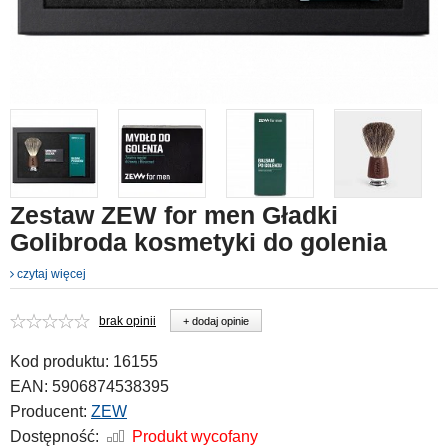
Zestaw ZEW for men Gładki
Golibroda kosmetyki do golenia
czytaj więcej
brak opinii
+ dodaj opinie
Kod produktu:
16155
EAN:
5906874538395
Producent:
ZEW
Dostępność:
Produkt wycofany