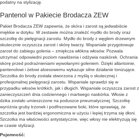
podatny na stylizację.
Pantenol w Pakiecie Brodacza ZEW
Pakiet Brodacza ZEW zapewnia, że skóra i zarost są jedwabiście
miękkie w dotyku. W zestawie można znaleźć mydło do brody oraz
szczotkę do pielęgnacji zarostu. Mydło do brody z węglem drzewnym
skutecznie oczyszcza zarost i skórę twarzy. Wspaniale przygotowuje
zarost do zabiegu golenia – zmiękcza włókna włosów. Pozwala
utrzymać odpowiedni poziom nawilżenia i odżywia naskórek. Ochrania
skórę przed podrażnieniami wywołanymi goleniem. Dzięki allantoinie,
pantenolowi i żelowi aloesowemu wykazuje silne działanie tonizujące.
Szczotka do brody została stworzona z myślą o skutecznej i
profesjonalnej pielęgnacji zarostu. Wspaniale sprawdzi się w
przypadku włosów krótkich, jak i długich. Wspaniale oczyszcza zarost z
zanieczyszczeń dnia codziennego i martwego naskórka. Włosie z
dzika zostało umieszczone na poduszce pneumatycznej. Szczotkę
wyróżnia gruby trzonek i podfrezowane boki, które sprawiają, że
szczotka jest bardziej ergonomiczna w użyciu i lepiej trzyma się dłoni.
Szczotka ma właściwości antystatyczne, więc włosy nie elektryzują się
w czasie stylizacji.
Pojemność: