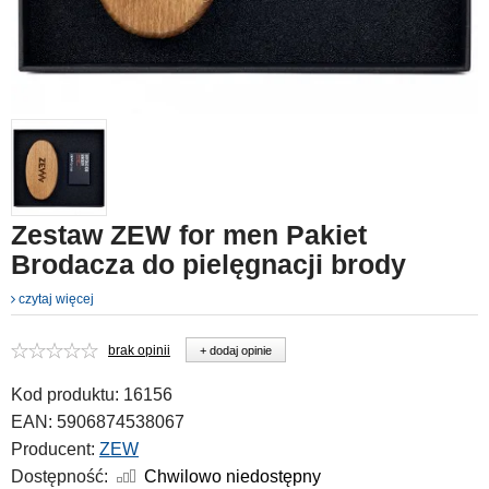
Zestaw ZEW for men Pakiet
Brodacza do pielęgnacji brody
czytaj więcej
brak opinii
+ dodaj opinie
Kod produktu:
16156
EAN:
5906874538067
Producent:
ZEW
Dostępność:
Chwilowo niedostępny