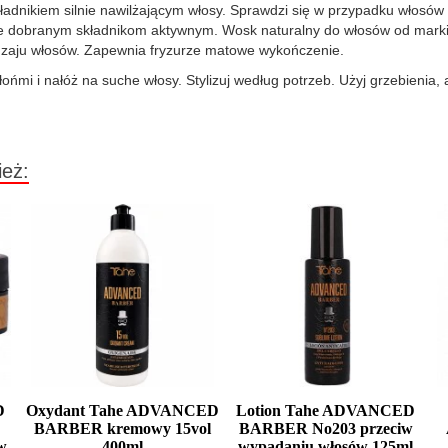
adnikiem silnie nawilżającym włosy. Sprawdzi się w przypadku włosów kr
 dobranym składnikom aktywnym. Wosk naturalny do włosów od marki T
odzaju włosów. Zapewnia fryzurze matowe wykończenie.
ńmi i nałóż na suche włosy. Stylizuj według potrzeb. Użyj grzebienia, a
ież:
D
Oxydant Tahe ADVANCED
Lotion Tahe ADVANCED
BARBER kremowy 15vol
BARBER No203 przeciw
w
400ml
wypadaniu włosów 125ml