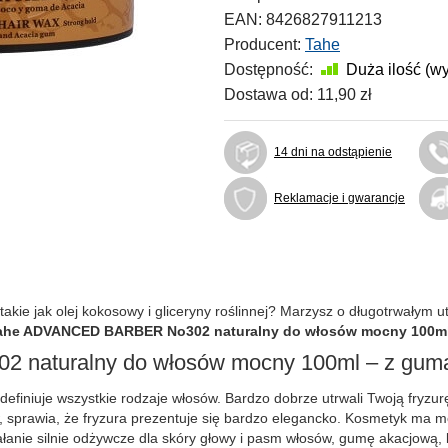
EAN:
8426827911213
Producent:
Tahe
Dostępność:
Duża ilość (w
Dostawa od:
11,90 zł
14 dni na odstąpienie
Reklamacje i gwarancje
kie jak olej kokosowy i gliceryny roślinnej? Marzysz o długotrwałym u
ahe ADVANCED BARBER No302 naturalny do włosów mocny 100m
aturalny do włosów mocny 100ml – z gum
ą definiuje wszystkie rodzaje włosów. Bardzo dobrze utrwali Twoją fryz
w, sprawia, że fryzura prezentuje się bardzo elegancko. Kosmetyk ma mo
ałanie silnie odżywcze dla skóry głowy i pasm włosów, gumę akacjową, 