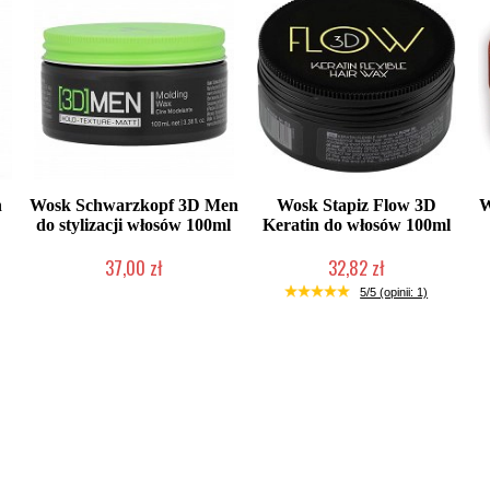
n
Wosk Schwarzkopf 3D Men
Wosk Stapiz Flow 3D
W
do stylizacji włosów 100ml
Keratin do włosów 100ml
37,00 zł
32,82 zł
Produkt wycofany
Duża ilość (wysyłka w 24h)
5/5 (opinii: 1)