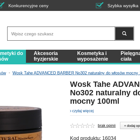
Konkurencyjne ceny
Szybka wysyłka
Wyszukaj
metyki do
Akcesoria
Kosmetyka i
Pielęgn
sów
fryzjerskie
wyposażenie
ciała
sów
Wosk Tahe ADVANCED BARBER No302 naturalny do włosów mocny 
Wosk Tahe ADVA
No302 naturalny d
mocny 100ml
czytaj więcej
brak opinii
+ dodaj op
Kod produktu:
16034