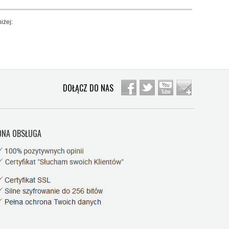
iżej:
DOŁĄCZ DO NAS
NA OBSŁUGA