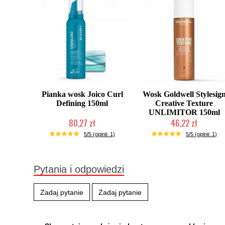
Pianka wosk Joico Curl
Wosk Goldwell Stylesig
Defining 150ml
Creative Texture
UNLIMITOR 150ml
80,27 zł
46,22 zł
Produkt wycofany
Produkt wycofany
5/5 (opinii: 1)
5/5 (opinii: 1)
Pytania i odpowiedzi
Zadaj pytanie
Zadaj pytanie