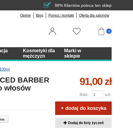
98% Klientów poleca ten sklep
Opinie
Blog
Pomoc i kontakt
Oferta dla salonów
0
acja
Kosmetyki dla
Marki w
mężczyzn
sklepie
100ml
91,00 zł
NCED BARBER
o włosów
Ilość:
szt.
+ dodaj do koszyka
inie
Dodaj do listy życzeń