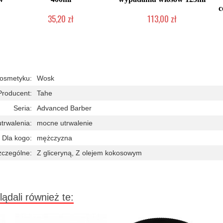
c
35,20 zł
113,00 zł
Duża ilość (wysyłka w 24h)
Duża ilość (wysyłka w 24h)
kosmetyku:
Wosk
Producent:
Tahe
Seria:
Advanced Barber
utrwalenia:
mocne utrwalenie
Dla kogo:
mężczyzna
zczególne:
Z gliceryną, Z olejem kokosowym
lądali również te: