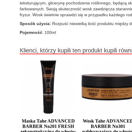
teksturującym, glicerynę pochodzenia roślinnego, będącą skł
farbowanych. Swoją skuteczność wosk zawdzięcza starannie
fryzur. Wosk świetnie sprawdzi się w przypadku każdego r
Sposób użycia:
Rozpuść niewielką ilość produktu między dło
Pojemność
: 100ml
Klienci, którzy kupili ten produkt kupili równ
Maska Tahe ADVANCED
Wosk Tahe ADVANCE
BARBER No201 FRESH
BARBER No301
rekonstrukcyjna do włosów
nabłyszczający do włosó