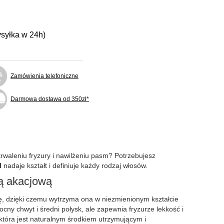
ysyłka w 24h)
Zamówienia telefoniczne
Darmowa dostawa od 350zł*
trwaleniu fryzury i nawilżeniu pasm? Potrzebujesz
l
nadaje kształt i definiuje każdy rodzaj włosów.
ą akacjową
urę, dzięki czemu wytrzyma ona w niezmienionym kształcie
cny chwyt i średni połysk, ale zapewnia fryzurze lekkość i
która jest naturalnym środkiem utrzymującym i