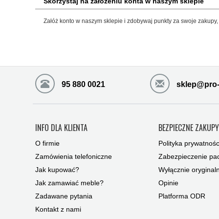
Skorzystaj na założeniu konta w naszym sklepie
Załóż konto w naszym sklepie i zdobywaj punkty za swoje zakupy, 
95 880 0021
sklep@pro-
INFO DLA KLIENTA
BEZPIECZNE ZAKUP
O firmie
Polityka prywatnośc
Zamówienia telefoniczne
Zabezpieczenie pac
Jak kupować?
Wyłącznie oryginal
Jak zamawiać meble?
Opinie
Zadawane pytania
Platforma ODR
Kontakt z nami