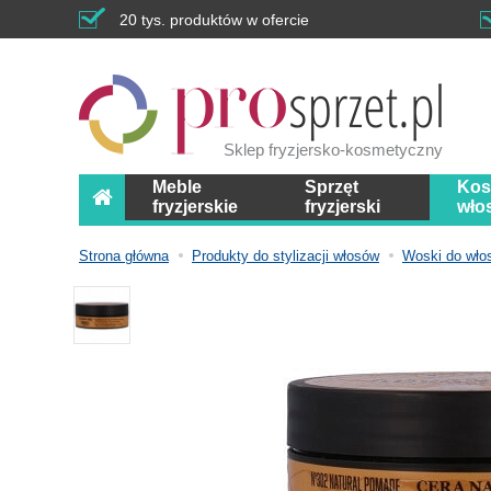
20 tys. produktów w ofercie
Sklep fryzjersko-kosmetyczny
Meble
Sprzęt
Kos
fryzjerskie
fryzjerski
wło
Strona główna
Produkty do stylizacji włosów
Woski do wło