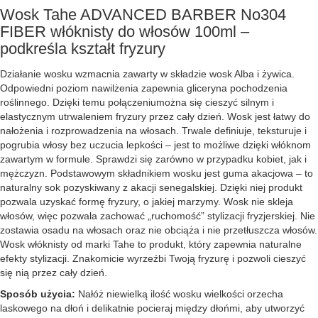
Wosk Tahe ADVANCED BARBER No304
FIBER włóknisty do włosów 100ml –
podkreśla kształt fryzury
Działanie wosku wzmacnia zawarty w składzie wosk Alba i żywica.
Odpowiedni poziom nawilżenia zapewnia gliceryna pochodzenia
roślinnego. Dzięki temu połączeniumożna się cieszyć silnym i
elastycznym utrwaleniem fryzury przez cały dzień. Wosk jest łatwy do
nałożenia i rozprowadzenia na włosach. Trwale definiuje, teksturuje i
pogrubia włosy bez uczucia lepkości – jest to możliwe dzięki włóknom
zawartym w formule. Sprawdzi się zarówno w przypadku kobiet, jak i
mężczyzn. Podstawowym składnikiem wosku jest guma akacjowa – to
naturalny sok pozyskiwany z akacji senegalskiej. Dzięki niej produkt
pozwala uzyskać formę fryzury, o jakiej marzymy. Wosk nie skleja
włosów, więc pozwala zachować „ruchomość” stylizacji fryzjerskiej. Nie
zostawia osadu na włosach oraz nie obciąża i nie przetłuszcza włosów.
Wosk włóknisty od marki Tahe to produkt, który zapewnia naturalne
efekty stylizacji. Znakomicie wyrzeźbi Twoją fryzurę i pozwoli cieszyć
się nią przez cały dzień.
Sposób użycia:
Nałóż niewielką ilość wosku wielkości orzecha
laskowego na dłoń i delikatnie pocieraj między dłońmi, aby utworzyć