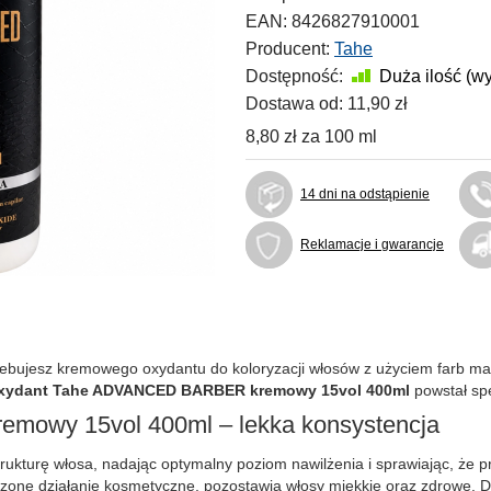
EAN:
8426827910001
Producent:
Tahe
Dostępność:
Duża ilość (w
Dostawa od:
11,90 zł
8,80 zł
za
100 ml
14 dni na odstąpienie
Reklamacje i gwarancje
zebujesz kremowego oxydantu do koloryzacji włosów z użyciem farb ma
xydant Tahe ADVANCED BARBER kremowy 15vol 400ml
powstał spe
owy 15vol 400ml – lekka konsystencja
ukturę włosa, nadając optymalny poziom nawilżenia i sprawiając, że p
szone działanie kosmetyczne, pozostawia włosy miękkie oraz zdrowe. D