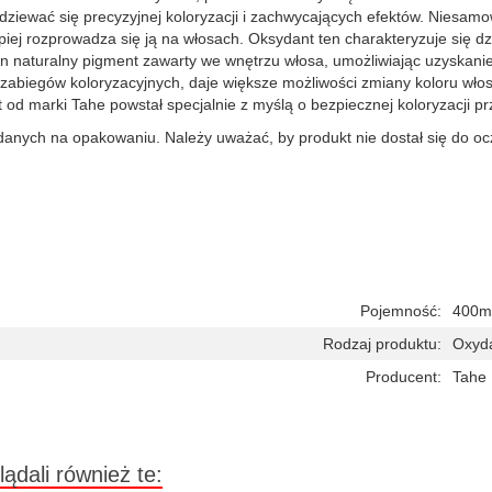
ziewać się precyzyjnej koloryzacji i zachwycających efektów. Niesamo
epiej rozprowadza się ją na włosach. Oksydant ten charakteryzuje się
n naturalny pigment zawarty we wnętrzu włosa, umożliwiając uzyskani
ch zabiegów koloryzacyjnych, daje większe możliwości zmiany koloru wło
 od marki Tahe powstał specjalnie z myślą o bezpiecznej koloryzacji pr
anych na opakowaniu. Należy uważać, by produkt nie dostał się do ocz
Pojemność:
400m
Rodzaj produktu:
Oxyd
Producent:
Tahe
lądali również te: