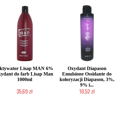
ktywator Lisap MAN 6%
Oxydant Diapason
xydant do farb Lisap Man
Emulsione Ossidante do
1000ml
koloryzacji Diapason, 3%,
9% i...
35,69 zł
10,52 zł
Produkt wycofany
Duża ilość (wysyłka w 24h)