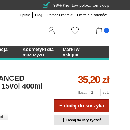
98% Klientów poleca ten sklep
Opinie
Blog
Pomoc i kontakt
Oferta dla salonów
0
acja
Kosmetyki dla
Marki w
mężczyzn
sklepie
35,20 zł
VANCED
15vol 400ml
Ilość:
szt.
+ dodaj do koszyka
inie
Dodaj do listy życzeń