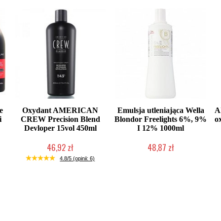
e
Oxydant AMERICAN
Emulsja utleniająca Wella
A
i
CREW Precision Blend
Blondor Freelights 6%, 9%
o
Devloper 15vol 450ml
I 12% 1000ml
46,92 zł
48,87 zł
Duża ilość (wysyłka w 24h)
Duża ilość (wysyłka w 24h)
4.8/5 (opinii: 6)