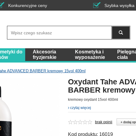
Konkurencyjne ceny
Szybka wysyłka
Wyszukaj
metyki do
Akcesoria
Kosmetyka i
Pielęgn
sów
fryzjerskie
wyposażenie
ciała
Tahe ADVANCED BARBER kremowy 15vol 400ml
Oxydant Tahe AD
BARBER kremowy 
kremowy oxydant 15vol 400ml
czytaj więcej
brak opinii
+ dodaj op
Kod produktu:
16019