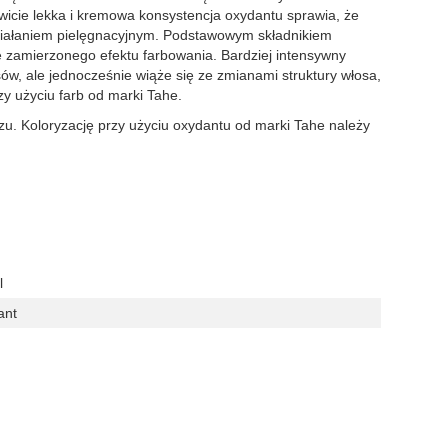
wicie lekka i kremowa konsystencja oxydantu sprawia, że
 działaniem pielęgnacyjnym. Podstawowym składnikiem
e zamierzonego efektu farbowania. Bardziej intensywny
sów, ale jednocześnie wiąże się ze zmianami struktury włosa,
zy użyciu farb od marki Tahe.
u. Koloryzację przy użyciu oxydantu od marki Tahe należy
l
ant