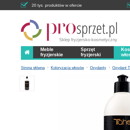
20 tys. produktów w ofercie
Sklep fryzjersko-kosmetyczny
Meble
Sprzęt
Kos
fryzjerskie
fryzjerski
wło
Strona główna
Koloryzacja włosów
Oxydanty
Oxydant 