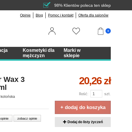
98% Klientów poleca ten sklep
Opinie
Blog
Pomoc i kontakt
Oferta dla salonów
0
acja
Kosmetyki dla
Marki w
mężczyzn
sklepie
20,26 zł
r Wax 3
ml
Ilość:
szt.
 kolońska
+ dodaj do koszyka
 opinie
zobacz opinie
Dodaj do listy życzeń