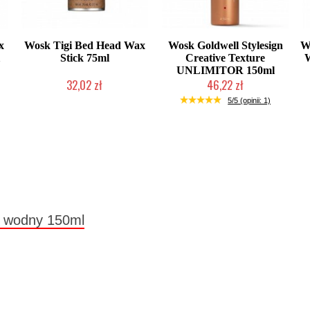
x
Wosk Tigi Bed Head Wax
Wosk Goldwell Stylesign
W
1
Stick 75ml
Creative Texture
UNLIMITOR 150ml
32,02 zł
46,22 zł
Produkt wycofany
Produkt wycofany
5/5 (opinii: 1)
, wodny 150ml