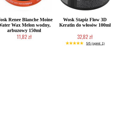
osk Renee Blanche Moine
Wosk Stapiz Flow 3D
Water Wax Melon wodny,
Keratin do włosów 100ml
arbuzowy 150ml
11,82 zł
32,82 zł
Produkt wycofany
Duża ilość (wysyłka w 24h)
5/5 (opinii: 1)