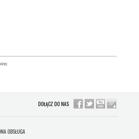
iżej:
DOŁĄCZ DO NAS
NA OBSŁUGA