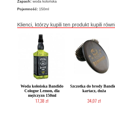
Zapach:
woda kolońska
Pojemność:
150ml
Klienci, którzy kupili ten produkt kupili równ
Woda kolońska Bandido
Szczotka do brody Bandi
Cologne Lemon, dla
kartacz, duża
mężczyzn 150ml
17,38 zł
34,07 zł
Duża ilość (wysyłka w 24h)
Chwilowo niedostępny