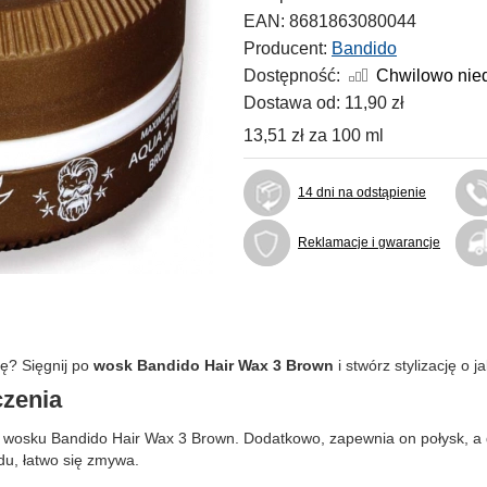
EAN:
8681863080044
Producent:
Bandido
Dostępność:
Chwilowo nie
Dostawa od:
11,90 zł
13,51 zł
za
100 ml
14 dni na odstąpienie
Reklamacje i gwarancje
ię? Sięgnij po
wosk Bandido Hair Wax 3 Brown
i stwórz stylizację o j
czenia
łania wosku Bandido Hair Wax 3 Brown. Dodatkowo, zapewnia on połysk, 
du, łatwo się zmywa.