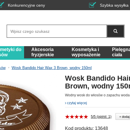
Konkurencyjne ceny
Szybka wysyłka
Wyszukaj
metyki do
Akcesoria
Kosmetyka i
Pielęgn
sów
fryzjerskie
wyposażenie
ciała
sów
Wosk Bandido Hair Wax 3 Brown, wodny 150ml
Wosk Bandido Hai
Brown, wodny 150
Wodny wosk do włosów o zapachu woda
czytaj więcej
5/5 (opinii: 1)
+ dodaj
Kod produktu:
13648