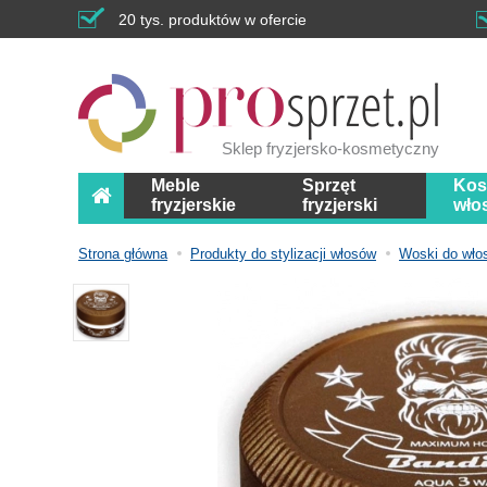
20 tys. produktów w ofercie
Sklep fryzjersko-kosmetyczny
Meble
Sprzęt
Kos
fryzjerskie
fryzjerski
wło
Strona główna
Produkty do stylizacji włosów
Woski do wło