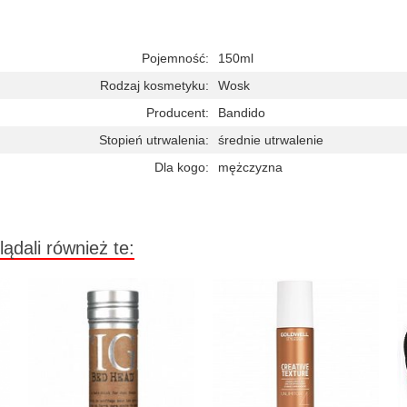
Pojemność:
150ml
Rodzaj kosmetyku:
Wosk
Producent:
Bandido
Stopień utrwalenia:
średnie utrwalenie
Dla kogo:
mężczyzna
lądali również te: