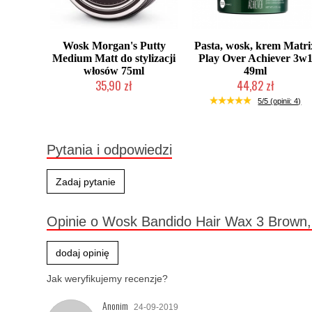
Wosk Morgan's Putty
Pasta, wosk, krem Matri
Medium Matt do stylizacji
Play Over Achiever 3w
włosów 75ml
49ml
35,90 zł
44,82 zł
Mała ilość (wysyłka w 24h)
Produkt wycofany
5/5 (opinii: 4)
Pytania i odpowiedzi
Zadaj pytanie
Opinie o Wosk Bandido Hair Wax 3 Brown
dodaj opinię
Jak weryfikujemy recenzje?
Anonim
24-09-2019